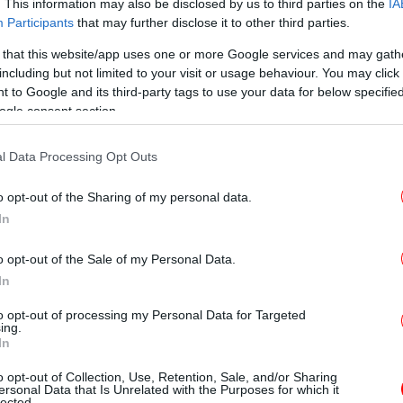
κα
. This information may also be disclosed by us to third parties on the
IA
Participants
that may further disclose it to other third parties.
υσκολία. Το πλύσιμο. Και για την ακρίβεια το
 that this website/app uses one or more Google services and may gath
including but not limited to your visit or usage behaviour. You may click 
 to Google and its third-party tags to use your data for below specifi
Δε
λλοί είναι ότι ένα απλό πλύσιμο δεν αρκεί.
ogle consent section.
λη διαδρομή μέχρι να φτάσουν στο τραπέζι,
ρες φορές τα βακτήρια και τα φυτοφάρμακα
l Data Processing Opt Outs
Λ
o opt-out of the Sharing of my personal data.
In
 ξέπλυμα με νερό δεν φτάνει, καθώς σε
τήρια, όπως η σαλμονέλα ή το E. coli.
o opt-out of the Sale of my Personal Data.
Π
In
να πλύνετε το μαρούλι
to opt-out of processing my Personal Data for Targeted
ing.
In
ένετε το μαρούλι είναι να χρησιμοποιείτε
Γι
να τρίβετε απαλά κάθε φύλλο, λέει η
o opt-out of Collection, Use, Retention, Sale, and/or Sharing
σκ
ersonal Data that Is Unrelated with the Purposes for which it
 στις ΗΠΑ.
lected.