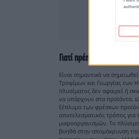
authenti
Γιατί πρέπει να πλένετε τ
Είναι σημαντικό να σημειωθεί
Τροφίμων και Γεωργίας των Η
πλυσίματος δεν αφαιρεί ή σκ
να υπάρχουν στα προϊόντα, αλ
ξέπλυμα των φρέσκων προϊόν
αποτελεσματικός τρόπος για 
μικροοργανισμών. Το πλύσιμο
βοηθά στην απομάκρυνση της