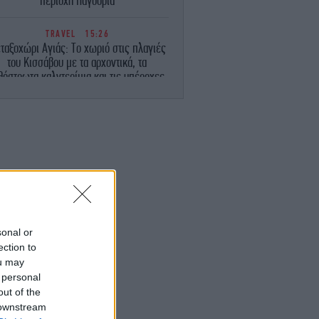
περιοχή Παγούρια
TRAVEL
15:26
ταξοχώρι Αγιάς: Το χωριό στις πλαγιές
του Κισσάβου με τα αρχοντικά, τα
θόστρωτα καλντερίμια και τις υπέροχες
αυλές
ΕΛΛΑΔΑ
15:18
θυστερήσεις και αναμονή στο Τελωνείο
Ευζώνων, στο ρεύμα εξόδου από την
Ελλάδα
ΠΟΛΙΤΙΚΗ
15:15
κέρτσος: Από τον Δεκέμβριο του 2018
έως τού 2025 οι καταθέσεις φυσικών
sonal or
προσώπων αυξήθηκαν από 106,4, σε
ection to
148,7 δισ. ευρώ
ou may
 personal
ΑΥΤΟΚΙΝΗΤΟ
15:14
out of the
wis Hamilton: «Η Ferrari Luce έχει την
 downstream