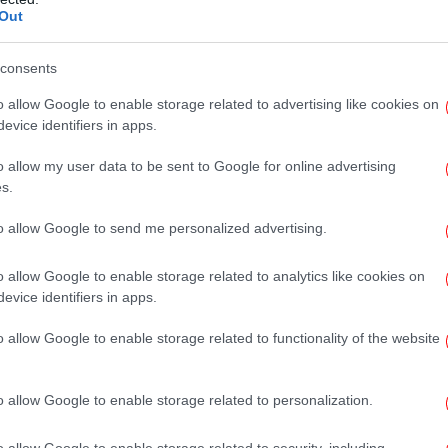
Out
 με κρύο νερό και να βυθίζω τα φύλλα
consents
ίβω απαλά. Στη συνέχεια, κόβω τα φύλλα
Μο
τον αναδευτήρα σαλάτας μου για να φύγει η
o allow Google to enable storage related to advertising like cookies on
evice identifiers in apps.
o allow my user data to be sent to Google for online advertising
s.
ανα
to allow Google to send me personalized advertising.
o allow Google to enable storage related to analytics like cookies on
evice identifiers in apps.
π
o allow Google to enable storage related to functionality of the website
o allow Google to enable storage related to personalization.
o allow Google to enable storage related to security, including