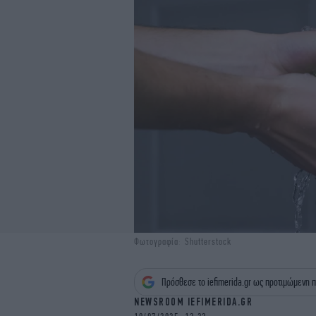
Φωτογραφία: Shutterstock
Πρόσθεσε το iefimerida.gr ως προτιμώμενη π
NEWSROOM IEFIMERIDA.GR