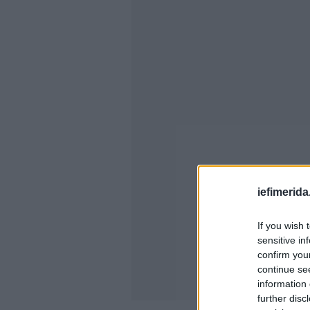
iefimerida
If you wish 
sensitive in
confirm you
continue se
information 
further disc