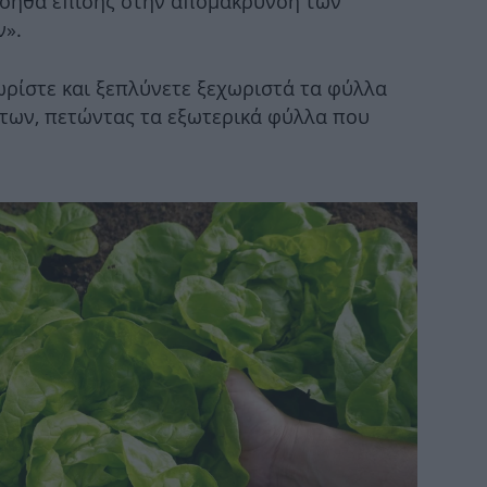
βοηθά επίσης στην απομάκρυνση των
».
Βα
τ
ωρίστε και ξεπλύνετε ξεχωριστά τα φύλλα
των, πετώντας τα εξωτερικά φύλλα που
Φ
ελλ
Η 
σ
Αύ