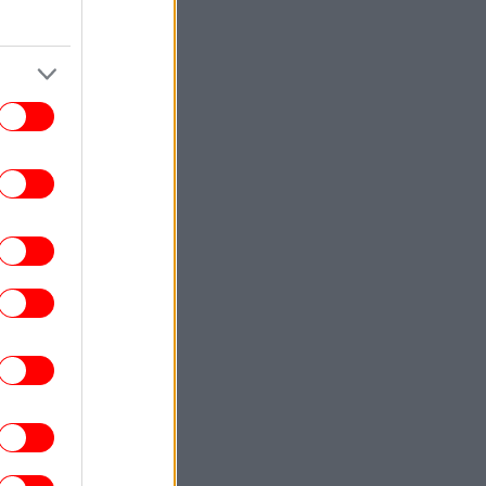
πλούτος της
ΚΟΣΜΟΣ
15:01
Ιράν: «Βιντεοσκοπημένο υλικό με τον
τζτάμπα Χαμενεΐ θα δημοσιοποιηθεί στο
μέλλον»
ΠΟΛΙΤΙΚΗ
14:50
Κοντογεώργης: Προεκλογική αλλά όχι
παροχολογική η ΔΕΘ - Επιστρέφουμε
λογικά και δίκαια το μέρισμα ανάπτυξης
ΖΩΗ
14:43
Η Μπρίτνεϊ Σπίαρς ξέσπασε για το
αποτυχημένο μπότοξ που την
αραμόρφωσε: «Μου έπεσε το βλέφαρο
για έναν μήνα»
ΑΥΤΟΚΙΝΗΤΟ
14:39
Νέα Corolla: Αυτό θα είναι το πιο
εντυπωσιακό μοντέλο της Toyota