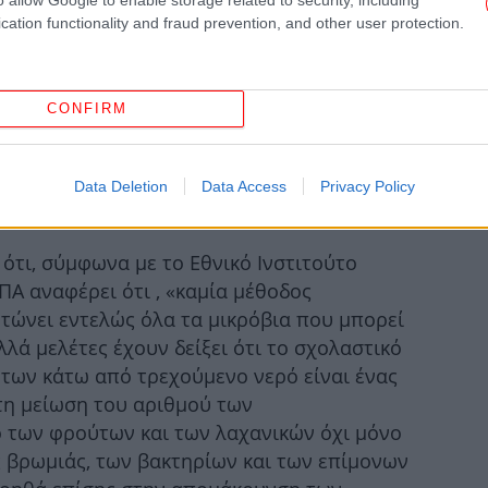
cation functionality and fraud prevention, and other user protection.
Δ
CONFIRM
μαν
Data Deletion
Data Access
Privacy Policy
ο μαρούλι
 ότι, σύμφωνα με το Εθνικό Ινστιτούτο
Ισ
ΠΑ αναφέρει ότι , «καμία μέθοδος
οτώνει εντελώς όλα τα μικρόβια που μπορεί
λά μελέτες έχουν δείξει ότι το σχολαστικό
των κάτω από τρεχούμενο νερό είναι ένας
Πέ
τη μείωση του αριθμού των
 των φρούτων και των λαχανικών όχι μόνο
 βρωμιάς, των βακτηρίων και των επίμονων