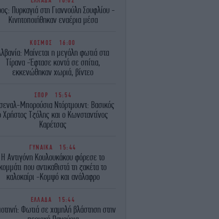
ΕΛΛΑΔΑ
16:02
ρος: Πυρκαγιά στη Γιαννούλη Σουφλίου -
Κινητοποιήθηκαν εναέρια μέσα
ΚΟΣΜΟΣ
16:00
λβανία: Μαίνεται η μεγάλη φωτιά στα
Τίρανα -Έφτασε κοντά σε σπίτια,
εκκενώθηκαν χωριά, βίντεο
ΣΠΟΡ
15:54
σεναλ-Μπορούσια Ντόρτμουντ: Βασικός
ο Χρήστος Τζόλης και ο Κωνσταντίνος
Καρέτσας
ΓΥΝΑΙΚΑ
15:44
Η Αντιγόνη Κουλουκάκου φόρεσε το
κομμάτι που αντικαθιστά τη ζακέτα το
καλοκαίρι -Κομψό και ανάλαφρο
ΕΛΛΑΔΑ
15:44
οτηνή: Φωτιά σε χαμηλή βλάστηση στην