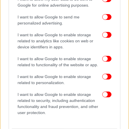
μέρος, η ηθοποιός όντως γυρίζει, αλλά φαίνεται να
Google for online advertising purposes.
τρώει ένα σνακ. «Θα χαιρόμουν να συνεχίσω τη
I want to allow Google to send me
λάμψη, αλλά κάθε πράγμα με την ώρα του» έγραψε
personalized advertising.
στη λεζάντα του βίντεο η Σάλμα Χάγιεκ με μια φίλη
της, να ακούγεται να λέει στο βίντεο: «Οι
I want to allow Google to enable storage
προσδοκίες έναντι της πραγματικότητας!».
related to analytics like cookies on web or
device identifiers in apps.
ΟΛΕΣ ΟΙ ΕΙΔΗΣΕΙΣ
I want to allow Google to enable storage
related to functionality of the website or app.
Σασμός: Σπαραγμός στο Twitter για τον ματωμένο γάμο
της Μαρίνας με τον Αντώνη -«Πονάω ψυχικά»
I want to allow Google to enable storage
Το σατέν μαύρο γάντι στο ένα χέρι που δεν βγάζει ποτέ
related to personalization.
ο Μόργκαν Φρίμαν -Το πρόβλημα μετά από τροχαίο
[εικόνες]
I want to allow Google to enable storage
related to security, including authentication
Καινούργιου: Με επέπληξε ο Πορτοσάλτε -Τι συνέβη
functionality and fraud prevention, and other
user protection.