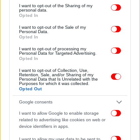
not limited to your visit or usage behaviour. You may click to
I want to opt-out of the Sharing of my
personal data.
grant or deny consent to Google and its third-party tags to
Opted In
use your data for below specified purposes in below Google
consent section.
I want to opt-out of the Sale of my
Personal Data.
Opted In
I want to opt-out of processing my
Personal Data for Targeted Advertising.
Opted In
I want to opt-out of Collection, Use,
Retention, Sale, and/or Sharing of my
Personal Data that Is Unrelated with the
Purposes for which it was collected.
Opted Out
Google consents
I want to allow Google to enable storage
related to advertising like cookies on web or
device identifiers in apps.
Κι ενώ κάποιοι πονηροί μπορεί να σκεφτούν πως
θα γυρίσει και θα αποκαλύψει και το μπροστινό
I want to allow my user data to be sent to