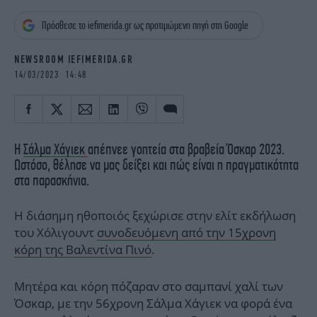
iBOOKS
ΖΩΔΙΑ
Πρόσθεσε το iefimerida.gr ως προτιμώμενη πηγή στη Google
OSCARS
THE OCEAN
MEDIA
ELAMEFORA
NEWSROOM IEFIMERIDA.GR
14/03/2023 14:48
NEWSLETTER
Η
Σάλμα Χάγιεκ
απέπνεε γοητεία στα βραβεία Όσκαρ 2023.
Ωστόσο, θέλησε να μας δείξει και πώς είναι η πραγματικότητα
στα παρασκήνια.
Η διάσημη ηθοποιός ξεχώρισε στην ελίτ εκδήλωση
του Χόλιγουντ
συνοδευόμενη από την 15χρονη
κόρη της Βαλεντίνα Πινό
.
Μητέρα και κόρη πόζαραν στο σαμπανί χαλί των
Όσκαρ, με την 56χρονη Σάλμα Χάγιεκ να φορά ένα