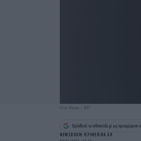
Ρένα Μόρφη / NDP
Πρόσθεσε το iefimerida.gr ως προτιμώμενη π
NEWSROOM IEFIMERIDA.GR