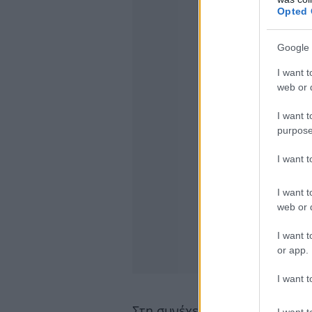
Opted 
Google 
I want t
web or d
I want t
purpose
I want 
I want t
web or d
I want t
or app.
I want t
Στη συνέχεια, η Ρένα Μόρφη μ
I want t