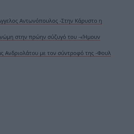
O 
«Σί
Άγγελος Αντωνόπουλος -Στην Κάρυστο η
γνώμη στην πρώην σύζυγό του -«Ήμουν
ας Ανδριολάτου με τον σύντροφό της -Φουλ
Φωτ
αύρ