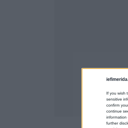
iefimerida
If you wish 
sensitive in
confirm you
continue se
information 
further disc