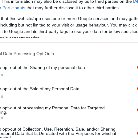
. This information may also be disclosed by us to third parties on the
IA
 χαρακτηριστικά: «Σε παιχνίδι που την έχω
Participants
that may further disclose it to other third parties.
άρα είναι αυτή” και
ήταν η Ρένα Μόρφη
, που
 that this website/app uses one or more Google services and may gath
ν εναλλακτικιά παλιά, την είδα σε κάτι
including but not limited to your visit or usage behaviour. You may click 
έση. Ρήγας Φεραίος! Ταγάρι! Τώρα, αν της
 to Google and its third-party tags to use your data for below specifi
πω, το αποτέλεσμα μετράει».
ogle consent section.
είως ανοργάνωτη»
ΙΣ
l Data Processing Opt Outs
τω
o opt-out of the Sharing of my personal data.
ωινό»,
η τραγουδίστρια
κλήθηκε αρχικά να
In
όσες πολλές υποχρεώσεις: «Επειδή είμαι
μαι πανεύκολα, αφήνω απλά να έρθει μέρα
Υπ.
o opt-out of the Sale of my Personal Data.
 σήμερα. Σίγουρα με περιμένει κάποιος
In
ού κάπου που έχω ξεχάσει».
to opt-out of processing my Personal Data for Targeted
ing.
In
Φ
έκ
o opt-out of Collection, Use, Retention, Sale, and/or Sharing
απ
ersonal Data that Is Unrelated with the Purposes for which it
lected.