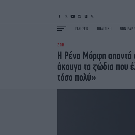
ΕΙΔΗΣΕΙΣ
ΠΟΛΙΤΙΚΗ
NON PAP
ΖΩΗ
ΕΙΔΗΣΕΙΣ
Π
Η Ρένα Μόρφη απαντά 
ΟΙΚΟΝΟΜΙΑ
Κ
άκουγα τα ζώδια που 
ΖΩΗ
Σ
ΠΟΛΗ
S
τόσο πολύ»
ΤΕΧΝΟΛΟΓΙΑ
Υ
EURO
G
iOPINIONS
i
OSCARS
T
NEWSLETTER