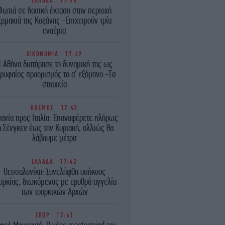
ΕΛΛΑΔΑ
17:54
Φωτιά σε δασική έκταση στην περιοχή
Ερμακιά της Κοζάνης -Επιχειρούν τρία
εναέρια
ΟΙΚΟΝΟΜΙΑ
17:49
 Αθήνα διατήρησε τη δυναμική της ως
ρυφαίος προορισμός το α' εξάμηνο -Τα
στοιχεία
ΚΟΣΜΟΣ
17:43
πανία προς Ιταλία: Επαναφέρετε πλήρως
η Σένγκεν έως την Κυριακή, αλλιώς θα
λάβουμε μέτρα
ΕΛΛΑΔΑ
17:42
Θεσσαλονίκη: Συνελήφθη υπήκοος
υρκίας, διωκόμενος με ερυθρά αγγελία
των τουρκικών Αρχών
ΣΠΟΡ
17:41