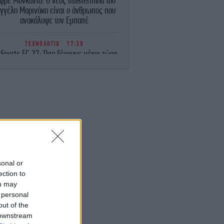
φρέ Μονκαντά: O νέος mastermind του
γγέλη Μαρινάκη είναι ο άνθρωπος που
ανακάλυψε τον Εμπαπέ
ΤΕΧΝΟΛΟΓΙΑ
17:38
 Sports FC 27: Όσα ξέρουμε μέχρι τώρα
για το πολυαναμενόμενο video game
ΖΩΗ
17:34
Στην Κεφαλονιά η Ελένη Μενεγάκη
-Απόλαυσε εκλεκτούς μεζέδες σε
εστιατόριο του νησιού [βίντεο]
GREEN
17:28
 Εύβοια: Από το «σεληνιακό» τοπίο των
γκαταλελειμμένων μεταλλείων, σε ένα
sonal or
αταπράσινο οικοσύστημα με 14 λίμνες
ection to
-Δείτε εικόνες
ou may
 personal
ΕΛΛΑΔΑ
17:27
out of the
αλκιδική: Νεκρός 68χρονος λουόμενος
 downstream