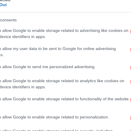
Out
Το
consents
πρ
o allow Google to enable storage related to advertising like cookies on
evice identifiers in apps.
o allow my user data to be sent to Google for online advertising
s.
ε
to allow Google to send me personalized advertising.
o allow Google to enable storage related to analytics like cookies on
Η 
evice identifiers in apps.
o allow Google to enable storage related to functionality of the website
o allow Google to enable storage related to personalization.
Σχ
β
ίλησε για τα όσα είχε αναφέρει για εκείνη ο
o allow Google to enable storage related to security, including