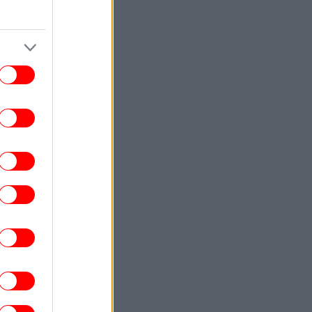
Χιροσίμα
ΣΠΟΡ
17:08
υρκικά ΜΜΕ: «Η Γαλατασαράι κατέθεσε
όταση στον ΠΑΟΚ για Κωνσταντέλια με
δανεισμό και οψιόν αγοράς»
ΖΩΗ
17:07
Ο Κριστιάνο Ρονάλντο επιδεικνύει την
ντυπωσιακή συλλογή υπεραυτοκινήτων
του -Όλα πανάκριβα
ΖΩΗ
17:03
Μαρία Μενούνος αποθεώνει την Ελλάδα:
«Ταξίδι που δεν θα ξεχάσω ποτέ» -Το
μπικίνι στα χρώματα της ελληνικής
σημαίας
ΚΟΣΜΟΣ
17:02
εδόν 100 νεκροί από τις πλημμύρες στη
ορειοανατολική Ινδία -Προελαύνουν οι