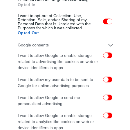
Opted In
ΠΕΡΙΣΣΟΤΕΡΑ ΒΙΝΤΕΟ
I want to opt-out of Collection, Use,
Retention, Sale, and/or Sharing of my
Personal Data that Is Unrelated with the
Purposes for which it was collected.
Opted Out
Ακολουθήστε το
στο Google News
και μάθετε
Google consents
πρώτοι όλες τις ειδήσεις
I want to allow Google to enable storage
Δείτε όλες τις τελευταίες
Ειδήσεις
από την Ελλάδα και τον Κόσμο,
related to advertising like cookies on web or
στο
device identifiers in apps.
I want to allow my user data to be sent to
ΔΙΑΒΑΣΤΕ ΠΕΡΙΣΣΟΤΕΡΑ
ΕΛΈΝΗ ΡΆΝΤΟΥ
ΒΑΣΊΛΗΣ
Google for online advertising purposes.
ΠΑΠΑΚΩΝΣΤΑΝΤΊΝΟΥ
ΧΑΡΤΙΆ
ΤΖΌΓΟΣ
ΚΆΠΝΙΣΜΑ
I want to allow Google to send me
personalized advertising.
I want to allow Google to enable storage
related to analytics like cookies on web or
device identifiers in apps.