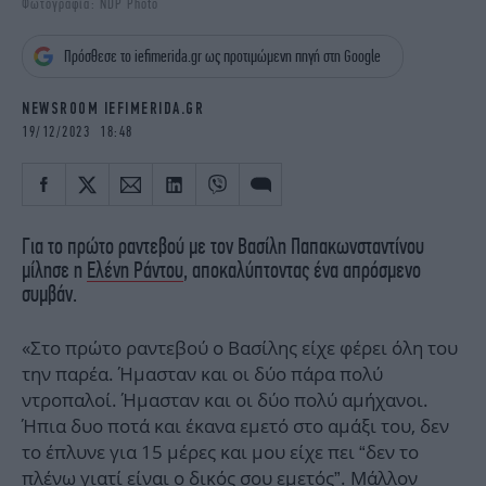
Φωτογραφία: NDP Photo
iBOOKS
ΖΩΔΙΑ
OSCARS
THE OCEAN
Πρόσθεσε το iefimerida.gr ως προτιμώμενη πηγή στη Google
MEDIA
ELAMEFORA
NEWSROOM IEFIMERIDA.GR
NEWSLETTER
19/12/2023 18:48
Για το πρώτο ραντεβού με τον Βασίλη Παπακωνσταντίνου
μίλησε η
Ελένη Ράντου
, αποκαλύπτοντας ένα απρόσμενο
συμβάν.
«Στο πρώτο ραντεβού ο Βασίλης είχε φέρει όλη του
την παρέα. Ήμασταν και οι δύο πάρα πολύ
ντροπαλοί. Ήμασταν και οι δύο πολύ αμήχανοι.
Ήπια δυο ποτά και έκανα εμετό στο αμάξι του, δεν
το έπλυνε για 15 μέρες και μου είχε πει “δεν το
πλένω γιατί είναι ο δικός σου εμετός”. Μάλλον