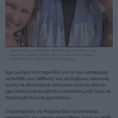
Η πριγκίπισσα της Νορβηγίας, Μάρθα Λουίζ, ο αγαπημένος της,
Αμερικανός σαμάνος Ντουρέκ Βέρετ και μια από τις διάσημες
πελάτισσές του, η ηθοποιός Γκουίνεθ Πάλτροου.
Έχει μιλήσει στο παρελθόν για το πώς καταφέρνει
να βοηθά τους ασθενείς του να βγάζουν, κάνοντας
εμετό, τα «δηλητήρια» από μέσα τους και λέει ότι
έχει πάντα έναν κουβά στις συνεδρίες μαζί τους, σε
περίπτωση που τον χρειαστούν.
Ο αγαπημένος της Νορβηγίδας πριγκίπισσας
υποστηρίζει ότι κάποτε αναστήθηκε, αφού συνήλθε