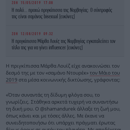
ΖΩΗ
15/05/2019 17:08
Η πολύ... προχώ πριγκίπισσα της Νορβηγίας: Ο σύντροφός
της είναι σαμάνος bisexual [εικόνες]
ΖΩΗ
12/08/2019 09:32
Η πριγκίπισσα Μάρθα Λουίζ της Νορβηγίας εγκαταλείπει τον
τίτλο της για να γίνει influencer [εικόνες]
Η πριγκίπισσα Μάρθα Λουίζ είχε ανακοινώσει τον
δεσμό της με τον «σαμάνο Ντουρέκ»
τον Μάιο του
2019
στα μέσα κοινωνικής δικτύωσης, γράφοντας:
«Όταν συναντάς τη δίδυμη φλόγα σου, το
γνωρίζεις. Στάθηκα αρκετά τυχερή να συναντήσω
τη δική μου. Ο @shamandurek άλλαξε τη ζωή μου,
όπως κάνει και με τόσες άλλες. Με έκανε να
συνειδητοποιήσω ότι υπάρχει πράγματι έρωτας
δίχως όρους σε αυτόν τον πλανήτη. Με αποδέχεται