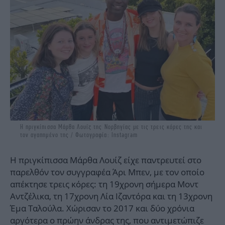
Η πριγκίπισσα Μάρθα Λουίζ της Νορβηγίας με τις τρεις κόρες της και
τον αγαπημένο της / Φωτογραφία: Instagram
Η πριγκίπισσα Μάρθα Λουίζ είχε παντρευτεί στο
παρελθόν τον συγγραφέα Άρι Μπεν, με τον οποίο
απέκτησε τρεις κόρες: τη 19χρονη σήμερα Μοντ
Αντζέλικα, τη 17χρονη Λία Ιζαντόρα και τη 13χρονη
Έμα Ταλούλα. Χώρισαν το 2017 και δύο χρόνια
αργότερα ο πρώην άνδρας της, που αντιμετώπιζε