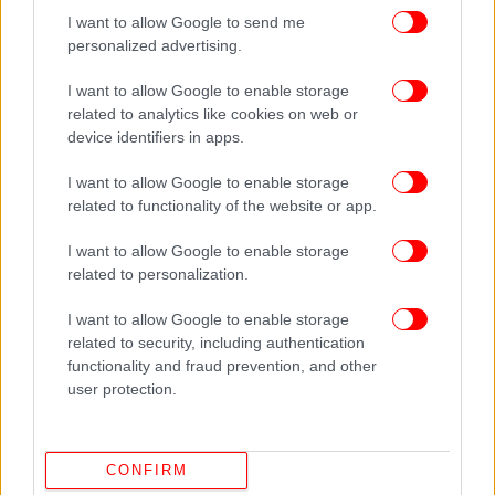
αρχίσει να τις καλλιεργεί.
I want to allow Google to send me
personalized advertising.
Περιγράφει εαυτόν ως «σαμάνο έκτης γενιάς». Ο
I want to allow Google to enable storage
πατέρας του ήταν μηχανικός από την Αϊτή με
related to analytics like cookies on web or
αφρικανικές ρίζες και η μητέρα του, Βερούσκα, είχε
device identifiers in apps.
ρίζες ινδιάνικες και νορβηγικές. Η θεία του, Σίρλεϊ,
ήταν φημισμένη μετζοσοπράνο. Ο γκουρού, που
I want to allow Google to enable storage
έχει την έδρα του στο Los Angeles, έχει γράψει
related to functionality of the website or app.
βιβλία όπως το «Spirit Hacking», και μεταξύ των
διάσημων πελατισσών του περιλαμβάνονται η
I want to allow Google to enable storage
related to personalization.
Γκουίνεθ Πάλτροου, η Σέλμα Μπλερ, η Νίνα
Ντόμπρεβ και η Ροζάριο Ντόουσον.
I want to allow Google to enable storage
related to security, including authentication
functionality and fraud prevention, and other
user protection.
CONFIRM