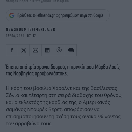
Ντουρέκ Βέρετ / Φωτογραφία: Instagram
iBOOKS
ΖΩΔΙΑ
OSCARS
THE OCEAN
Πρόσθεσε το iefimerida.gr ως προτιμώμενη πηγή στη Google
MEDIA
ELAMEFORA
NEWSROOM IEFIMERIDA.GR
NEWSLETTER
09/06/2022 07:12
Έπειτα από τρία χρόνια δεσμού, η
πριγκίπισσα
Μάρθα Λουίζ
της Νορβηγίας αρραβωνιάστηκε.
Η κόρη του βασιλιά Χάραλντ και της βασίλισσας
Σόνια και τέταρτη στη σειρά διαδοχής του θρόνου,
και ο εκλεκτός της καρδιάς της, ο Αμερικανός
σαμάνος Ντουρέκ Βέρετ, αποφάσισαν να
επισημοποιήσουν τη σχέση τους ανακοινώνοντας
τον αρραβώνα τους.