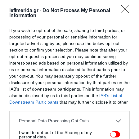
iefimerida.gr -
Do Not Process My Personal
Information
If you wish to opt-out of the sale, sharing to third parties, or
processing of your personal or sensitive information for
targeted advertising by us, please use the below opt-out
Απαντώντας σε όσους έσπευσαν να την επικρίνουν
section to confirm your selection. Please note that after your
για τη δουλειά του αγαπημένου της, η πριγκίπισσα
opt-out request is processed you may continue seeing
συνέχισε: «Και σε εκείνους που νιώθουν την ανάγκη
interest-based ads based on personal information utilized by
να ασκήσουν κριτική: συγκρατηθείτε! Δεν είναι δική
us or personal information disclosed to third parties prior to
your opt-out. You may separately opt-out of the further
σας δουλειά να διαλέξετε για μένα ή να με κρίνετε.
disclosure of your personal information by third parties on the
Δεν επιλέγω τον άνδρα μου για να ικανοποιήσω
IAB’s list of downstream participants. This information may
οποιονδήποτε από εσάς, ή τις νόρμες και τα
also be disclosed by us to third parties on the
IAB’s List of
''κουτιά'' που επιλέξατε στο μυαλό σας για να με
Downstream Participants
that may further disclose it to other
κλείσετε (…) Επιλέγω από έρωτα. Αυτό είναι. Ο
third parties.
σαμάνος Ντουρέκ είναι ο άνθρωπος με τον οποίο
Please note that this website/app uses one or more Google
Personal Data Processing Opt Outs
χαίρομαι να περνώ τον χρόνο μου, που με γεμίζει.
services and may gather and store information including but
Σας ευχαριστώ που σέβεστε τις κινήσεις μου και
not limited to your visit or usage behaviour. You may click to
I want to opt-out of the Sharing of my
την επιλογή του συντρόφου μου. Το μόνο που ξέρω
personal data.
grant or deny consent to Google and its third-party tags to