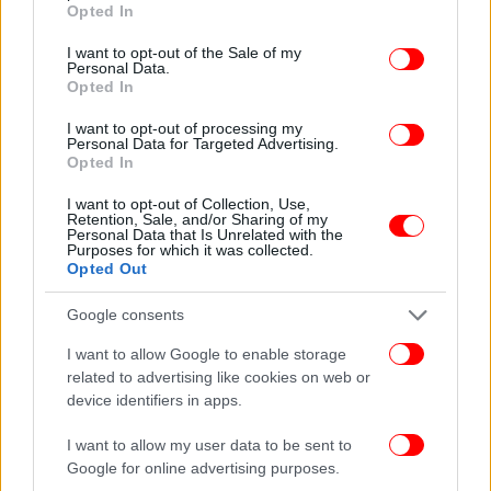
Opted In
αυτή τη στιγμή είναι ότι αγαπιόμαστε κι είμαι
use your data for below specified purposes in below Google
υπερευτυχισμένη».
consent section.
I want to opt-out of the Sale of my
Personal Data.
Opted In
Η πριγκίπισσα Μάρθα Λουίζ έχει συνηθίσει να
προκαλεί ντόρο με τις κινήσεις της. Έχει δεχθεί
I want to opt-out of processing my
Personal Data for Targeted Advertising.
φραστικά πυρά επειδή περιγράφει εαυτήν ως
Opted In
«μέντιουμ». Προ τριετίας, το δικαστήριο του
I want to opt-out of Collection, Use,
Στέμματος στη Νορβηγία απεφάνθη ότι η
Retention, Sale, and/or Sharing of my
πριγκίπισσα δεν μπορεί να χρησιμοποιεί τον
Personal Data that Is Unrelated with the
Purposes for which it was collected.
βασιλικό της τίτλο για «εμπορικούς» σκοπούς.
Opted Out
Ποιος είναι ο σαμάνος που έκλεψε την καρδιά της
Google consents
Νορβηγίδας πριγκίπισσας
I want to allow Google to enable storage
related to advertising like cookies on web or
Ο Βέρετ γεννήθηκε στο Σακραμέντο των ΗΠΑ το
device identifiers in apps.
1974 και υποστηρίζει ότι ήταν μόλις πέντε ετών
I want to allow my user data to be sent to
όταν αντιλήφθηκε τις «σαμανιστικές» του
Google for online advertising purposes.
ικανότητες, αν και περίμενε άλλα έξι χρόνια για να