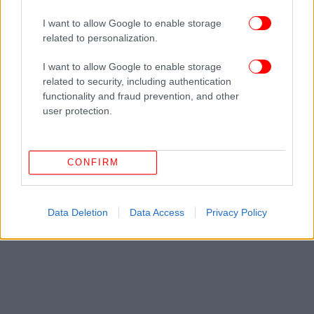
Επιπλέον, χρησιμοποιήστε έναν αφυγραντήρα ή
I want to allow Google to enable storage
εξαερισμό στο μπάνιο, κατά τη διάρκεια των ντους
related to personalization.
για να μην μένει η υγρασία, καθώς βοηθάει τη
I want to allow Google to enable storage
μούχλα να ευδοκιμήσει στον χώρο.
related to security, including authentication
functionality and fraud prevention, and other
Επίσης, πάντα πρέπει να σκουπίζετε τη σιλικόνη
user protection.
μετά το ντους ή τη χρήση του νιπτήρα, για να
αποφύγετε το ενδεχόμενο να παγιδευτεί υγρασία.
CONFIRM
Data Deletion
Data Access
Privacy Policy