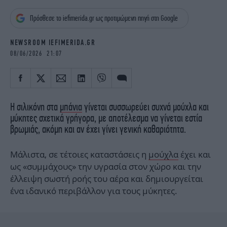
iBOOKS
ΖΩΔΙΑ
Πρόσθεσε το iefimerida.gr ως προτιμώμενη πηγή στη Google
OSCARS
THE OCEAN
MEDIA
ELAMEFORA
NEWSROOM IEFIMERIDA.GR
08/06/2026 21:07
NEWSLETTER
Η σιλικόνη στα
μπάνια
γίνεται συσσωρεύει συχνά μούχλα και
μύκητες σχετικά γρήγορα, με αποτέλεσμα να γίνεται εστία
βρωμιάς, ακόμη και αν έχει γίνει γενική καθαριότητα.
Μάλιστα, σε τέτοιες καταστάσεις η
μούχλα
έχει και
ως «συμμάχους» την υγρασία στον χώρο και την
έλλειψη σωστή ροής του αέρα και δημιουργείται
ένα ιδανικό περιβάλλον για τους μύκητες.