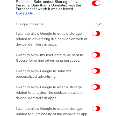
για το οξυζενέ.
Retention, Sale, and/or Sharing of my
Personal Data that Is Unrelated with the
Purposes for which it was collected.
Opted Out
Ρίξτε το σε ένα μπουκάλι ψεκασμού και αφήστε το
να δράσει για 15-30 λεπτά. Όσο περισσότερο μένει,
Google consents
τόσο πιο αποτελεσματικά διασπά τη μούχλα.
I want to allow Google to enable storage
related to advertising like cookies on web or
Και σε αυτή την περίπτωση πρέπει να τρίψετε με
device identifiers in apps.
παλιά οδοντόβουρτσα ή βούρτσα. Όταν τελειώσετε,
ξεπλύνετε καλά και στεγνώστε εντελώς. Η σιλικόνη
I want to allow my user data to be sent to
θα πρέπει να φαίνεται αισθητά πιο λευκή και
Google for online advertising purposes.
φωτεινή.
I want to allow Google to send me
personalized advertising.
Αποτρέψτε την επανεμφάνιση μούχλας
I want to allow Google to enable storage
Σκεφτείτε να χρησιμοποιήσετε σιλικόνη ανθεκτική
related to analytics like cookies on web or
στη μούχλα αντί για την κανονική σιλικόνη. Η
device identifiers in apps.
διαφορά στο κόστος είναι ελάχιστη, αλλά τα
I want to allow Google to enable storage
αποτελέσματα είναι δραματικό.
related to functionality of the website or app.