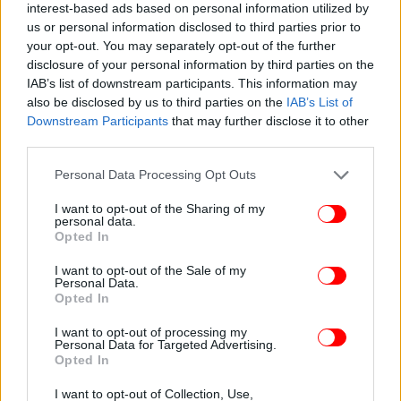
interest-based ads based on personal information utilized by
us or personal information disclosed to third parties prior to
your opt-out. You may separately opt-out of the further
disclosure of your personal information by third parties on the
IAB’s list of downstream participants. This information may
also be disclosed by us to third parties on the
IAB’s List of
Downstream Participants
that may further disclose it to other
third parties.
Please note that this website/app uses one or more Google
Personal Data Processing Opt Outs
services and may gather and store information including but
not limited to your visit or usage behaviour. You may click to
I want to opt-out of the Sharing of my
personal data.
grant or deny consent to Google and its third-party tags to
Opted In
use your data for below specified purposes in below Google
consent section.
I want to opt-out of the Sale of my
Personal Data.
Opted In
Χρησιμοποιήστε οξυζενέ για δύσκολους λεκέδες
I want to opt-out of processing my
Personal Data for Targeted Advertising.
Σε περίπτωση που το ξίδι και η μαγειρική σόδα δεν
Opted In
αφαιρέσουν πλήρως τους λεκέδες, έρχεται η ώρα
I want to opt-out of Collection, Use,