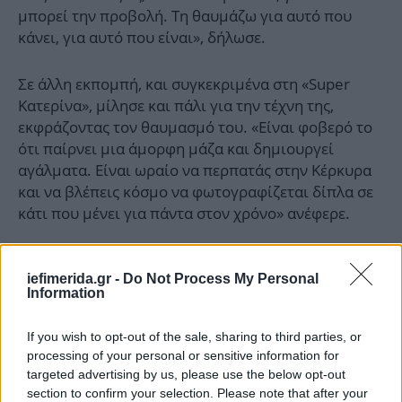
μπορεί την προβολή. Τη θαυμάζω για αυτό που
κάνει, για αυτό που είναι», δήλωσε.
Σε άλλη εκπομπή, και συγκεκριμένα στη «Super
Κατερίνα», μίλησε και πάλι για την τέχνη της,
εκφράζοντας τον θαυμασμό του. «Είναι φοβερό το
ότι παίρνει μια άμορφη μάζα και δημιουργεί
αγάλματα. Είναι ωραίο να περπατάς στην Κέρκυρα
και να βλέπεις κόσμο να φωτογραφίζεται δίπλα σε
κάτι που μένει για πάντα στον χρόνο» ανέφερε.
Όσο για το θέμα του γάμου, ο Αλέξανδρος
iefimerida.gr -
Do Not Process My Personal
Τσουβέλας έχει πει χαρακτηριστικά ότι δεν
Information
αισθάνεται την ανάγκη για έναν συμβατικό γάμο.
«Είμαστε μαζί για αρκετό καιρό και ζούμε σαν
If you wish to opt-out of the sale, sharing to third parties, or
παντρεμένοι, δεν πιστεύω ότι θα αλλάξει κάτι», έχει
processing of your personal or sensitive information for
δηλώσει σε άλλη του συνέντευξη.
targeted advertising by us, please use the below opt-out
section to confirm your selection. Please note that after your