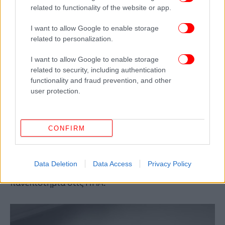
related to functionality of the website or app.
I want to allow Google to enable storage
related to personalization.
I want to allow Google to enable storage
related to security, including authentication
functionality and fraud prevention, and other
user protection.
Είναι βραβευμένη καλλιτέχνιδα, με κορυφαία
διάκριση το Χρυσό Μετάλλιο στην Μπιενάλε της
Φλωρεντίας το 2005. Μιλάει άπταιστα τρεις
CONFIRM
γλώσσες (αγγλικά, γαλλικά και ιταλικά), ενώ τα έργα
της κοσμούν κεντρικά σημεία του νησιού της, όπως
η προτομή του Ιωάννη Καποδίστρια στην Ιόνιο
Data Deletion
Data Access
Privacy Policy
Ακαδημία, αλλά και χώρους στο εξωτερικό, όπως
πανεπιστήμια στις ΗΠΑ.