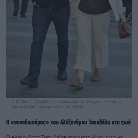
Ο Αλέξανδρος Τσουβέλας με τη σύντροφό του, Ευαγγελία Καρύδη, σε
πρόσφατη έξοδό τους στο κέντρο της Αθήνας
Η «συνοδοιπόρος» του Αλέξανδρου Τσουβέλα στη ζωή
Ο Αλέξανδρος Τσουβέλας πριν από λίγους μήνες