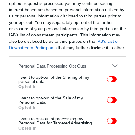
Ποια είναι η Ευαγγελία Καρύδη
opt-out request is processed you may continue seeing
interest-based ads based on personal information utilized by
us or personal information disclosed to third parties prior to
Η Ευαγγελία Καρύδη, βέρα Κερκυραία, σπούδασε
your opt-out. You may separately opt-out of the further
στην περίφημη Ακαδημία Julien στο Παρίσι, με
disclosure of your personal information by third parties on the
δάσκαλο τον Almo Del Debbio.
IAB’s list of downstream participants. This information may
also be disclosed by us to third parties on the
IAB’s List of
Downstream Participants
that may further disclose it to other
third parties.
Please note that this website/app uses one or more Google
Personal Data Processing Opt Outs
services and may gather and store information including but
not limited to your visit or usage behaviour. You may click to
I want to opt-out of the Sharing of my
personal data.
grant or deny consent to Google and its third-party tags to
Opted In
use your data for below specified purposes in below Google
consent section.
I want to opt-out of the Sale of my
Personal Data.
Opted In
I want to opt-out of processing my
Personal Data for Targeted Advertising.
Opted In