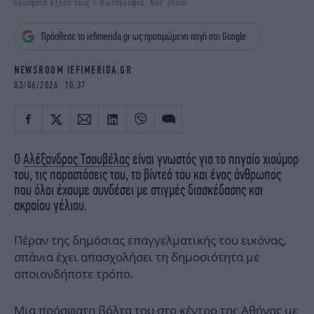
πρόσφατη έξοδό τους / Φωτογραφία: NDP photo
iBOOKS
ΖΩΔΙΑ
OSCARS
THE OCEAN
Πρόσθεσε το iefimerida.gr ως προτιμώμενη πηγή στη Google
MEDIA
ELAMEFORA
NEWSROOM IEFIMERIDA.GR
NEWSLETTER
03/06/2026 10:37
O
Αλέξανδρος Τσουβέλας
είναι γνωστός για το πηγαίο χιούμορ
του, τις παραστάσεις του, τα βίντεό του και ένας άνθρωπος
που όλοι έχουμε συνδέσει με στιγμές διασκέδασης και
ακραίου γέλιου.
Πέραν της δημόσιας επαγγελματικής του εικόνας,
σπάνια έχει απασχολήσει τη δημοσιότητα με
οποιονδήποτε τρόπο.
Μια πρόσφατη βόλτα του στο κέντρο της Αθήνας με