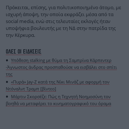
Πρόκειται, επίσης, για πολιτικοποιημένο άτομο, με
ισχυρή άποψη, την οποία εκφράζει μέσα από τα
social media, ενώ στις τελευταίες εκλογές ήταν
υποψήφια βουλευτής με τη ΝΔ στην πατρίδα της
την Κέρκυρα.
ΟΛΕΣ ΟΙ ΕΙΔΗΣΕΙΣ
Υπόθεση stalking με θύμα τη Σαμπρίνα Κάρπεντερ
-Άγνωστος άνδρας προσπαθούσε να εισβάλει στο σπίτι
της
«Πυρά» Jay-Z κατά της Νίκι Μινάζ με αφορμή τον
Ντόναλντ Τραμπ [βίντεο]
Μάρτιν Σκορσέζε: Πώς η Τεχνητή Νοημοσύνη τον
βοηθά να μεταφέρει το κινηματογραφικό του όραμα