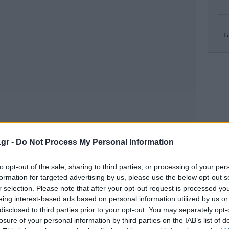
Τ
Σ
βά
Μ
.gr -
Do Not Process My Personal Information
το
to opt-out of the sale, sharing to third parties, or processing of your per
formation for targeted advertising by us, please use the below opt-out s
r selection. Please note that after your opt-out request is processed y
Νε
eing interest-based ads based on personal information utilized by us or
disclosed to third parties prior to your opt-out. You may separately opt-
 ταινίας το 2020, η συνέχεια φέρνει νέες
losure of your personal information by third parties on the IAB’s list of