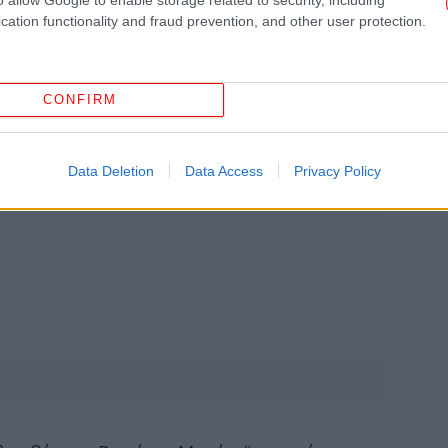
Αν
cation functionality and fraud prevention, and other user protection.
«Β
CONFIRM
πρ
Data Deletion
Data Access
Privacy Policy
Στ
49
Τρ