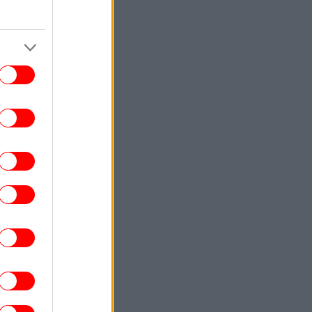
Πήγαιναν για δουλειά, τα έχασα όλα»:
παράζει καρδιές ο πατέρας που έχασε
ζυγο και παιδί στο τροχαίο στις Σέρρες
ΣΠΟΡ
15:44
λυμπιακός: Ο λόγος που ακυρώθηκε ο
αγωνισμός για την αναβάθμιση του ΣΕΦ
και οι επόμενες εξελίξεις
ΖΩΗ
15:42
Η Ελένη Βουλγαράκη διαψεύδει τον
ωρισμό της με τον Φώτη Ιωαννίδη - Οι
όνες από την Αντίπαρο που ανέβασε στα
social
ΕΛΛΑΔΑ
15:21
τσοβο: Το «μικρότερο βενζινάδικο του
όσμου» κάνει τον γύρο του διαδικτύου
ΓΥΝΑΙΚΑ
15:15
έιμς Χέιβεν: Ποιος είναι ο αδερφός της