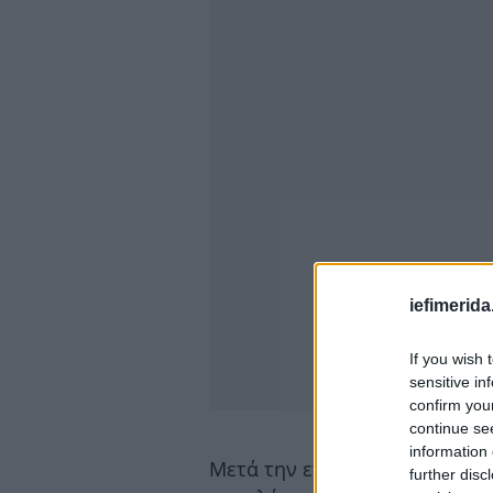
iefimerida
If you wish 
sensitive in
confirm you
continue se
information 
Μετά την επιτυχία της πρώτης
further disc