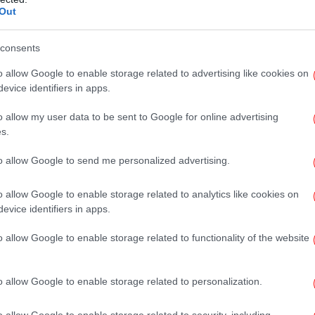
«
Out
Σ
σύ
consents
o allow Google to enable storage related to advertising like cookies on
O
evice identifiers in apps.
δι
 Guard συνεχίζει να στηρίζεται στο graphic
o allow my user data to be sent to Google for online advertising
ν ίδιο να υπογράφει το σενάριο μαζί με τη
s.
σίζεται στην εικονογράφηση του Λεάντρο
to allow Google to send me personalized advertising.
 φέρει στο προσκήνιο νέες συναρπαστικές
χ
 την ομάδα των αθάνατων πολεμιστών.
εικ
o allow Google to enable storage related to analytics like cookies on
evice identifiers in apps.
το καστ επιστρέφει με γνωστά πρόσωπα από
o allow Google to enable storage related to functionality of the website
κι Λέιν, Μαρουάν Κενζάρι, Λούκα Μαρινέλι,
Μέ
λ Ετζιοφόρ, ενώ νέες προσθήκες, όπως ο
κ
ν επιπλέον δυναμική στην ομάδα.
o allow Google to enable storage related to personalization.
Τζ
o allow Google to enable storage related to security, including