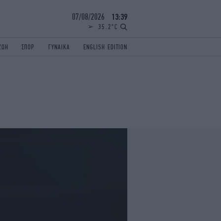
07/08/2026
13:39
35.2°C
ΖΩΗ
ΣΠΟΡ
ΓΥΝΑΙΚΑ
ENGLISH EDITION
ΕΛΛΑΔΑ
ΠΑΝΕΛΛΗΝΙΕΣ
ENGLISH EDITION
TRAVEL
ΟΛΥΜΠΙΑΚΟΙ ΑΓΩΝΕΣ
iAUTOKINITO
ΖΩΔΙΑ
ELAMEFORA