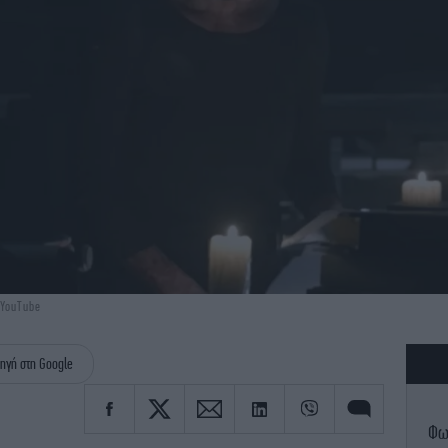
 YouTube
ηγή στη Google
Φωτ