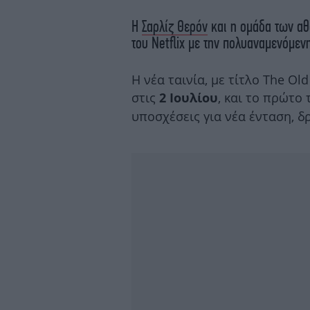
Η
Σαρλίζ Θερόν
και η ομάδα των α
του Netflix με την πολυαναμενόμεν
Η νέα ταινία, με τίτλο The Ol
στις
, και το πρώτο
2 Ιουλίου
υποσχέσεις για νέα ένταση, δ