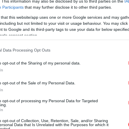
δρομάχη της Σκυθίας, ή απλώς Άντι, την
. This information may also be disclosed by us to third parties on the
IA
Participants
that may further disclose it to other third parties.
ρόν. Αυτή τη φορά, η Άντι πρέπει να
Π
μ
η μάχη της: την ίδια της την θνητότητα.
 that this website/app uses one or more Google services and may gath
 ανατροπές στις ισορροπίες της ομάδας,
including but not limited to your visit or usage behaviour. You may click 
 to Google and its third-party tags to use your data for below specifi
ί της καλούνται να προετοιμαστούν για έναν
ogle consent section.
ην οποία υποδύεται η Ούμα Θέρμαν.
αξ
l Data Processing Opt Outs
o opt-out of the Sharing of my personal data.
Τε
In
κ
o opt-out of the Sale of my Personal Data.
In
to opt-out of processing my Personal Data for Targeted
ing.
κ
In
o opt-out of Collection, Use, Retention, Sale, and/or Sharing
ersonal Data that Is Unrelated with the Purposes for which it
lected.