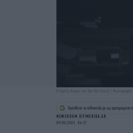
Η Σαρλίζ Θέρον στο The Old Guard / Φωτογραφία
Πρόσθεσε το iefimerida.gr ως προτιμώμενη π
NEWSROOM IEFIMERIDA.GR
09/05/2025 06:27