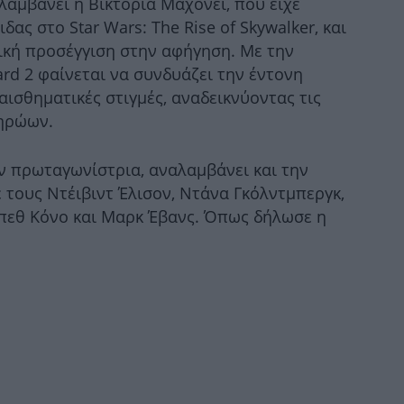
λαμβάνει η Βικτόρια Μαχόνεϊ, που είχε
ας στο Star Wars: The Rise of Skywalker, και
μική προσέγγιση στην αφήγηση. Με την
rd 2 φαίνεται να συνδυάζει την έντονη
φλ
ισθηματικές στιγμές, αναδεικνύοντας τις
κ
 ηρώων.
ην πρωταγωνίστρια, αναλαμβάνει και την
ε τους Ντέιβιντ Έλισον, Ντάνα Γκόλντμπεργκ,
 Μπεθ Κόνο και Μαρκ Έβανς. Όπως δήλωσε η
Ο 
π