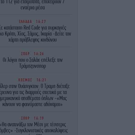
το 112 για ετοιμότητα, επιχειρούν 7
εναέρια μέσα
ΕΛΛΑΔΑ
16:27
Σε κατάσταση Red Code για πυρκαγιές
ιο Κρήτη, Χίος, Σάμος, Ικαρία -Δείτε τον
χάρτη πρόβλεψης κινδύνου
ΣΠΟΡ
16:26
Οι λόγοι που ο Σαλάχ επέλεξε την
Τράμπζονσπορ
ΚΟΣΜΟΣ
16:21
ίλερ στην Ουάσιγκτον: Ο Τραμπ διέταξε
έρευνα για τις διαρροές σχετικά με τα
αμερικανικά αποθέματα όπλων -«Μας
κάνουν να φαινόμαστε αδύναμοι»
ΣΠΟΡ
16:19
«Θα ανατινάξω τον Μέσι με τέσσερις
όμβες» -Συγκλονιστικές αποκαλύψεις