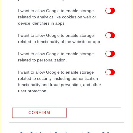
I want to allow Google to enable storage
related to analytics like cookies on web or
device identifiers in apps.
Όμως η χρήση στα φυτά θέλει και προσοχή. Οι
I want to allow Google to enable storage
ειδικοί προειδοποιούν για τα εξής:
related to functionality of the website or app.
• Εάν περιέχει πολύ αλάτι, αποφύγετε τη χρήση του
I want to allow Google to enable storage
• Εάν έχει προστεθεί βούτυρο, λάδι ή γάλα, μην το
related to personalization.
χρησιμοποιείτε για τα φυτά
I want to allow Google to enable storage
• Εάν οι πατάτες ήταν πράσινες ή χαλασμένες,
related to security, including authentication
πετάξτε το νερό
functionality and fraud prevention, and other
• Αφήστε το νερό να γίνει χλιαρό, πριν το
user protection.
ξαναχρησιμοποιήσετε
ΟΛΕΣ ΟΙ ΕΙΔΗΣΕΙΣ
CONFIRM
Η βιντεοκλήση με τη Μυρτώ το μοιραίο βράδυ: Όσα
ισχυρίζεται ο 66χρονος για τη γνωριμία και την