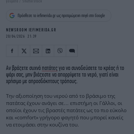
γεύματα / Shutterstock
iBOOKS
ΖΩΔΙΑ
OSCARS
THE OCEAN
Πρόσθεσε το iefimerida.gr ως προτιμώμενη πηγή στη Google
MEDIA
ELAMEFORA
NEWSROOM IEFIMERIDA.GR
NEWSLETTER
20/04/2026 21:39
Αν βράζετε συχνά
πατάτες
για να συνοδεύσετε το κρέας ή το
ψάρι σας, μην βιάζεστε να απορρίψετε το νερό, γιατί είναι
χρήσιμο με απροσδόκητους τρόπους.
Την αξιοποίηση του νερού από το βράσιμο της
πατάτας έχουν ανάγει σε… επιστήμη οι Γάλλοι, οι
οποίοι έχουν τις βραστές πατάτες ως το πιο εύκολο
και «comfort» γρήγορο φαγητό που μπορεί κανείς
να ετοιμάσει στην κουζίνα του.