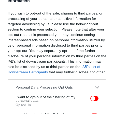
Information
στο γυάλισμα των ασημικών. Βρέξτε ένα πανί με το
νερό αυτό και περάστε τα ασημικά, για να γίνουν
If you wish to opt-out of the sale, sharing to third parties, or
πιο λαμπερά. Το ίδιο ισχύει και για τα κρυστάλλινα
processing of your personal or sensitive information for
ποτήρια σας.
targeted advertising by us, please use the below opt-out
section to confirm your selection. Please note that after your
opt-out request is processed you may continue seeing
Σύμμαχος το νερό από τις πατάτες και στον κήπο
interest-based ads based on personal information utilized by
us or personal information disclosed to third parties prior to
Το νερό από τις βραστές πατάτες κάνει καλή
your opt-out. You may separately opt-out of the further
δουλειά και στον κήπο, ειδικά αν αντιμετωπίζετε
disclosure of your personal information by third parties on the
πρόβλημα με ζιζάνια. Όταν είναι χλιαρό, αρκεί να
IAB’s list of downstream participants. This information may
also be disclosed by us to third parties on the
IAB’s List of
το ρίξετε απευθείας πάνω στα ζιζάνια για να τα
Downstream Participants
that may further disclose it to other
ξεφορτωθείτε. Σε κάθε περίπτωση, λειτουργεί και
third parties.
σαν ήπιο φυσικό λίπασμα.
Please note that this website/app uses one or more Google
Personal Data Processing Opt Outs
services and may gather and store information including but
not limited to your visit or usage behaviour. You may click to
I want to opt-out of the Sharing of my
personal data.
grant or deny consent to Google and its third-party tags to
Opted In
use your data for below specified purposes in below Google
consent section.