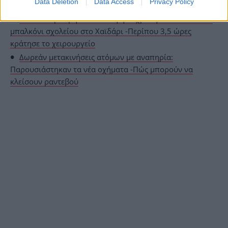
Data Deletion
Data Access
Privacy Policy
επικοινωνία τους
Σε πολύ κρίσιμη κατάσταση η 13χρονη που έπεσε από
μπαλκόνι σχολείου στο Χαϊδάρι -Περίπου 3,5 ώρες
κράτησε το χειρουργείο
Δωρεάν μετακινήσεις ατόμων με αναπηρία:
Παρουσιάστηκαν τα νέα οχήματα -Πώς μπορούν να
κλείσουν ραντεβού