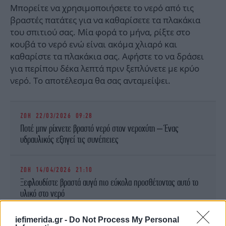
Μπορείτε να χρησιμοποιήσετε το νερό από τις
βραστές πατάτες για να καθαρίσετε τα πλακάκια
του σπιτιού σας. Μία φορά το μήνα, ρίξτε στο
κουβά το νερό ενώ είναι ακόμα χλιαρό και
καθαρίστε τα πλακάκια σας. Αφήστε το να δράσει
για περίπου δέκα λεπτά πριν ξεπλύνετε με κρύο
νερό. Το αποτέλεσμα θα σας ανταμείψει.
ΖΩΗ
22/03/2026 09:28
Ποτέ μην ρίχνετε βραστό νερό στον νεροχύτη – Ένας
υδραυλικός εξηγεί τις συνέπειες
ΖΩΗ
14/04/2026 21:10
Ξεφλουδίστε βραστά αυγά πιο εύκολα προσθέτοντας αυτό το
υλικό στο νερό
iefimerida.gr -
Do Not Process My Personal
Επίσης στο σπίτι, το νερό από τις πατάτες βοηθά