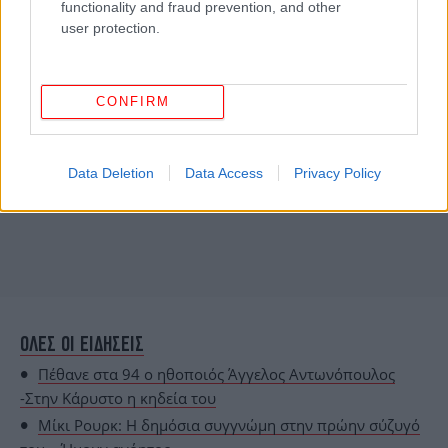
functionality and fraud prevention, and other
user protection.
CONFIRM
Data Deletion
Data Access
Privacy Policy
ΟΛΕΣ ΟΙ ΕΙΔΗΣΕΙΣ
Πέθανε στα 94 ο ηθοποιός Άγγελος Αντωνόπουλος
-Στην Κάρυστο η κηδεία του
Μίκι Ρουρκ: Η δημόσια συγγνώμη στην πρώην σύζυγό