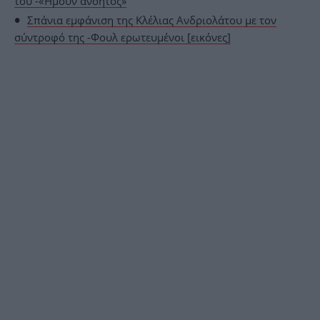
του -«Ήμουν ανόητος»
Σπάνια εμφάνιση της Κλέλιας Ανδριολάτου με τον
σύντροφό της -Φουλ ερωτευμένοι [εικόνες]