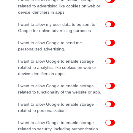
σκεφτόμουν: “Τα έκανα χάλια… Φαίνομαι σαν
related to advertising like cookies on web or
τρελή”. Ήμουν στο πάτωμα για κάτι που μου
device identifiers in apps.
φάνηκε σαν μία ώρα. Πιθανότατα ήταν ένα
δευτερόλεπτο, και ξαφνικά εκείνος άρχισε να
I want to allow my user data to be sent to
γελάει, και μετά άρχισαν να γελούν όλοι».
Google for online advertising purposes.
I want to allow Google to send me
personalized advertising.
I want to allow Google to enable storage
related to analytics like cookies on web or
device identifiers in apps.
I want to allow Google to enable storage
related to functionality of the website or app.
I want to allow Google to enable storage
related to personalization.
I want to allow Google to enable storage
related to security, including authentication