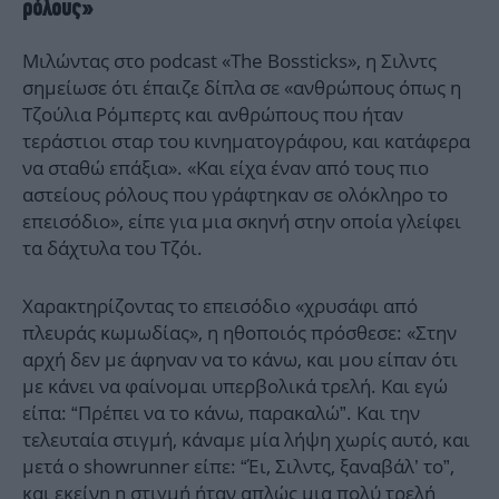
ρόλους»
Μιλώντας στο podcast «The Bossticks», η Σιλντς
σημείωσε ότι έπαιζε δίπλα σε «ανθρώπους όπως η
Τζούλια Ρόμπερτς και ανθρώπους που ήταν
τεράστιοι σταρ του κινηματογράφου, και κατάφερα
να σταθώ επάξια». «Και είχα έναν από τους πιο
αστείους ρόλους που γράφτηκαν σε ολόκληρο το
επεισόδιο», είπε για μια σκηνή στην οποία γλείφει
τα δάχτυλα του Τζόι.
Χαρακτηρίζοντας το επεισόδιο «χρυσάφι από
πλευράς κωμωδίας», η ηθοποιός πρόσθεσε: «Στην
αρχή δεν με άφηναν να το κάνω, και μου είπαν ότι
με κάνει να φαίνομαι υπερβολικά τρελή. Και εγώ
είπα: “Πρέπει να το κάνω, παρακαλώ”. Και την
τελευταία στιγμή, κάναμε μία λήψη χωρίς αυτό, και
μετά ο showrunner είπε: “Έι, Σιλντς, ξαναβάλ’ το”,
και εκείνη η στιγμή ήταν απλώς μια πολύ τρελή