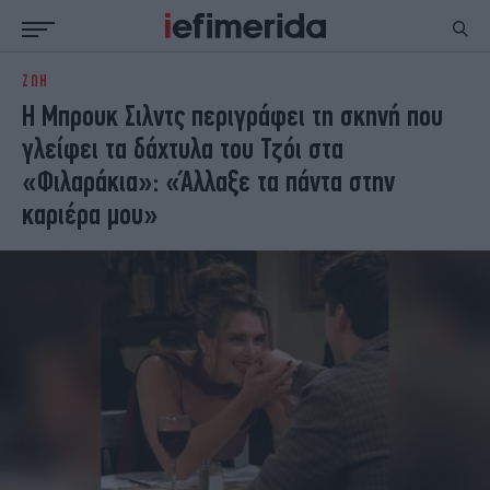
ΖΩΗ
ΕΙΔΗΣΕΙΣ
ΠΟΛΙΤΙΚΗ
Η Μπρουκ Σιλντς περιγράφει τη σκηνή που
NON PAPER
ΕΛΛΑΔΑ
γλείφει τα δάχτυλα του Τζόι στα
ΟΙΚΟΝΟΜΙΑ
ΚΟΣΜΟΣ
«Φιλαράκια»: «Άλλαξε τα πάντα στην
ΠΟΛΙΤΙΣΜΟΣ
ΠΑΝΕΛΛΗΝΙΕΣ
καριέρα μου»
ΖΩΗ
ΣΠΟΡ
ΓΥΝΑΙΚΑ
ENGLISH EDITION
ΠΟΛΗ
STORIES
ΕΚΛΟΓΕΣ
TRAVEL
ΤΕΧΝΟΛΟΓΙΑ
ΥΓΕΙΑ
DESIGN
ΟΛΥΜΠΙΑΚΟΙ ΑΓΩΝΕΣ
EURO
GREEN
PODCAST
iAUTOKINITO
iOPINIONS
iGASTRONOMIE