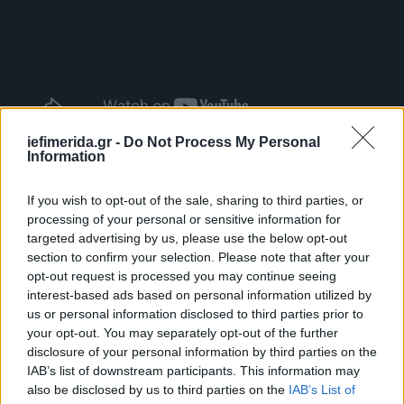
iefimerida.gr -
Do Not Process My Personal
Information
Η δική της σειρά, Suddenly Susan, προβλήθηκε από
το 1996 έως το 2000. Στο The View το 2025, η
If you wish to opt-out of the sale, sharing to third parties, or
processing of your personal or sensitive information for
Σιλντς είχε αποκαλύψει ότι, κατά τη διάρκεια των
targeted advertising by us, please use the below opt-out
γυρισμάτων της εμφάνισής της στη μακρόχρονη
section to confirm your selection. Please note that after your
κωμική σειρά, ήθελε να εντυπωσιάσει το καστ και
opt-out request is processed you may continue seeing
να νιώσει ότι ανήκει στην ομάδα.
interest-based ads based on personal information utilized by
us or personal information disclosed to third parties prior to
«Το μόνο που ήθελα ήταν να με συμπαθήσουν»
your opt-out. You may separately opt-out of the further
disclosure of your personal information by third parties on the
IAB’s list of downstream participants. This information may
«Όταν μπαίνεις σε μια σειρά που λειτουργεί τόσο
also be disclosed by us to third parties on the
IAB’s List of
καλά και είναι τόσο επιτυχημένη, και εγώ ήμουν