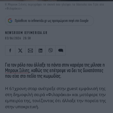
iBOOKS
ΖΩΔΙΑ
Η Μπρουκ Σιλντς περιγράφει τη σκηνή που γλείφει τα δάχτυλα του Τζόι στα
«Φιλαράκια»
OSCARS
THE OCEAN
MEDIA
ELAMEFORA
Πρόσθεσε το iefimerida.gr ως προτιμώμενη πηγή στη Google
NEWSLETTER
NEWSROOM IEFIMERIDA.GR
03/06/2026 20:58
Για τον ρόλο που άλλαξε τα πάντα στην καριέρα της μίλησε η
Μπρουκ Σιλντς
, καθώς της επέτρεψε να δει τις δυνατότητες
που είχε στο πεδίο της κωμωδίας.
Η 61χρονη σταρ ανέτρεξε στην guest εμφάνισή της
στη δημοφιλή σειρά «Φιλαράκια» και μετέφερε την
εμπειρία της, τονίζοντας ότι άλλαξε την πορεία της
στην υποκριτική.