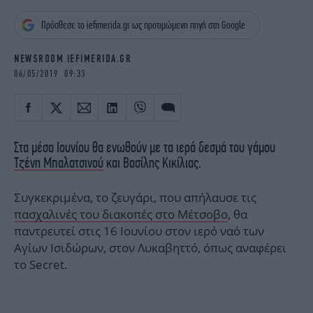
iBOOKS
ΖΩΔΙΑ
Πρόσθεσε το iefimerida.gr ως προτιμώμενη πηγή στη Google
OSCARS
THE OCEAN
MEDIA
ELAMEFORA
NEWSROOM IEFIMERIDA.GR
06/05/2019 09:33
NEWSLETTER
Στα μέσα Ιουνίου θα ενωθούν με τα ιερά δεσμά του γάμου
Τζένη Μπαλατσινού
και Βασίλης Κικίλιας.
Συγκεκριμένα, το ζευγάρι, που απήλαυσε τις
πασχαλινές του διακοπές στο Μέτσοβο
, θα
παντρευτεί στις 16 Ιουνίου στον ιερό ναό των
Αγίων Ισιδώρων, στον Λυκαβηττό, όπως αναφέρει
το Secret.