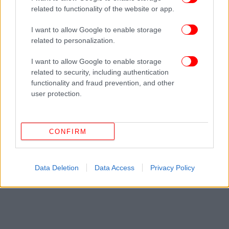
related to functionality of the website or app.
I want to allow Google to enable storage
Ακολουθήστε το
στο Google News
και μάθετε
related to personalization.
πρώτοι όλες τις ειδήσεις
I want to allow Google to enable storage
Δείτε όλες τις τελευταίες
Ειδήσεις
από την Ελλάδα και τον Κόσμο,
related to security, including authentication
στο
functionality and fraud prevention, and other
user protection.
ΔΙΑΒΑΣΤΕ ΠΕΡΙΣΣΟΤΕΡΑ
ΤΖΈΝΗ ΜΠΑΛΑΤΣΙΝΟΎ
ΒΑΣΊΛΗΣ ΚΙΚΊΛΙΑΣ
ΓΆΜΟΣ
ΗΜΕΡΟΜΗΝΊΑ ΓΆΜΟΥ
ΕΚΚΛΗΣΊΑ
CONFIRM
Data Deletion
Data Access
Privacy Policy