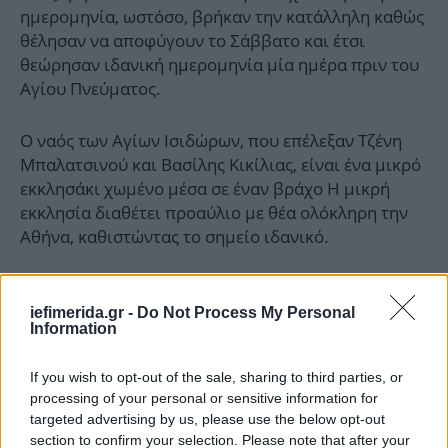
ημερομηνία, ωστόσο, βρήκαν την κατάλληλη καθώς
θέλησαν να αποφύγουν το Σάββατο και έτσι
θεώρησαν ιδανική ημερομηνία μία ημέρα πριν του
Αγίου Πνεύματος.
Ο ναός των Αγίων Ισιδώρων, που επέλεξαν Τζένη
Μπαλατσινού και Βασίλης Κικίλιας, είναι ένα μικρό
εκκλησάκι χωμένο μέσα σε έναν βράχο Η μικρή
εκκλησία διαθέτει προαύλιο με θέα ολόκληρη την
Αθήνα, καθιστώντας το σημείο ιδανικό.
iefimerida.gr -
Do Not Process My Personal
Information
If you wish to opt-out of the sale, sharing to third parties, or
processing of your personal or sensitive information for
targeted advertising by us, please use the below opt-out
section to confirm your selection. Please note that after your