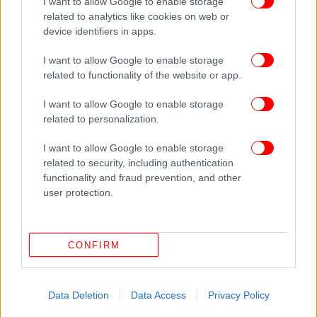
μόνο για περίπου δύο εβδομάδες και μετά λέω:
I want to allow Google to enable storage
related to analytics like cookies on web or
Εντάξει, τελείωσα» πρόσθεσε
ο Μικ Τζάγκερ
.
device identifiers in apps.
Ο σταρ εξήγησε ότι του αρέσει να ακούει «όλα τα
I want to allow Google to enable storage
είδη μουσικής» από διαφορετικές εποχές και είδη
related to functionality of the website or app.
και στη συνέχεια εκπαιδεύεται στην ποικιλία των
I want to allow Google to enable storage
τραγουδιών με τα οποία ασχολείται.
related to personalization.
«Νομίζω ότι θα ήταν λάθος να προσπαθούμε να
I want to allow Google to enable storage
αντιγράψουμε τυφλά μια τάση. Μέχρι να
related to security, including authentication
καταγράψουμε την τάση, η τάση έχει εξαφανιστεί»
functionality and fraud prevention, and other
user protection.
εξήγησε.
Πηγή: ΑΠΕ-ΜΠΕ
CONFIRM
ΟΛΕΣ ΟΙ ΕΙΔΗΣΕΙΣ
Πώς τραυματίστηκε ο Γιώργος Μαζωνάκης -Τι συνέβη
Data Deletion
Data Access
Privacy Policy
και εμφανίστηκε με μαυρισμένο μάτι