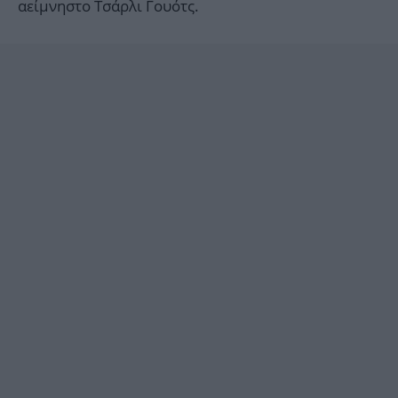
αείμνηστο Τσάρλι Γουότς.