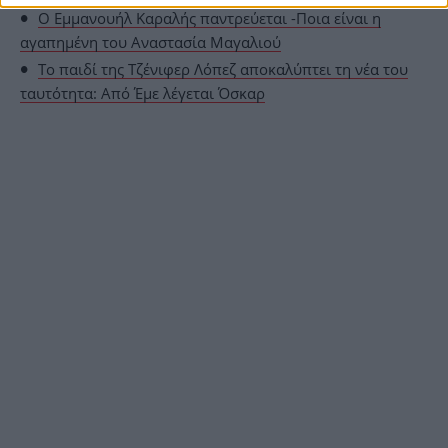
O Εμμανουήλ Καραλής παντρεύεται -Ποια είναι η
αγαπημένη του Αναστασία Μαγαλιού
Το παιδί της Τζένιφερ Λόπεζ αποκαλύπτει τη νέα του
ταυτότητα: Από Έμε λέγεται Όσκαρ