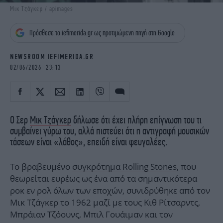
iBOOKS
ΖΩΔΙΑ
Μικ Τζάγκερ / apimages
OSCARS
THE OCEAN
Πρόσθεσε το iefimerida.gr ως προτιμώμενη πηγή στη Google
MEDIA
ELAMEFORA
NEWSROOM IEFIMERIDA.GR
NEWSLETTER
02/06/2026 23:13
Ο Σερ
Μικ Τζάγκερ
δήλωσε ότι έχει πλήρη επίγνωση του τι
συμβαίνει γύρω του, αλλά πιστεύει ότι η αντιγραφή μουσικών
τάσεων είναι «λάθος», επειδή είναι φευγαλέες.
Το βραβευμένο
συγκρότημα Rolling Stones
, που
θεωρείται ευρέως ως ένα από τα σημαντικότερα
ροκ εν ρολ όλων των εποχών, συνιδρύθηκε από τον
Μικ Τζάγκερ το 1962 μαζί με τους Κιθ Ρίτσαρντς,
Μπράιαν Τζόουνς, Μπιλ Γουάιμαν και τον