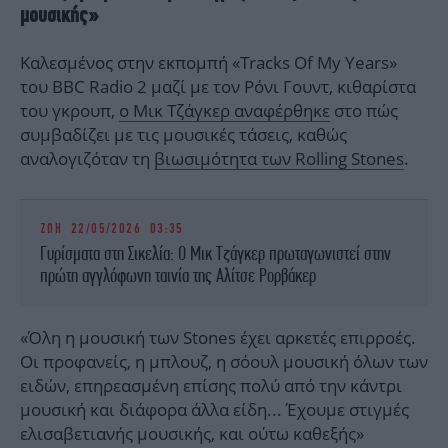
μουσικής»
Καλεσμένος στην εκπομπή «Tracks Of My Years»
του BBC Radio 2 μαζί με τον Ρόνι Γουντ, κιθαρίστα
του γκρουπ,
ο Μικ Τζάγκερ αναφέρθηκε
στο πώς
συμβαδίζει με τις μουσικές τάσεις, καθώς
αναλογιζόταν τη
βιωσιμότητα των Rolling Stones
.
ΖΩΗ
22/05/2026 03:35
Γυρίσματα στη Σικελία: Ο Μικ Τζάγκερ πρωταγωνιστεί στην
πρώτη αγγλόφωνη ταινία της Αλίτσε Ρορβάκερ
«Όλη η μουσική των Stones έχει αρκετές επιρροές.
Οι προφανείς, η μπλουζ, η σόουλ μουσική όλων των
ειδών, επηρεασμένη επίσης πολύ από την κάντρι
μουσική και διάφορα άλλα είδη... Έχουμε στιγμές
ελισαβετιανής μουσικής, και ούτω καθεξής»