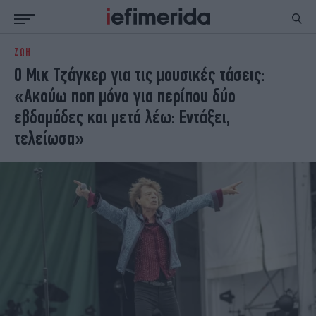
ΖΩΗ
ΕΙΔΗΣΕΙΣ
ΠΟΛΙΤΙΚΗ
Ο Μικ Τζάγκερ για τις μουσικές τάσεις:
NON PAPER
ΕΛΛΑΔΑ
«Ακούω ποπ μόνο για περίπου δύο
ΟΙΚΟΝΟΜΙΑ
ΚΟΣΜΟΣ
εβδομάδες και μετά λέω: Εντάξει,
ΠΟΛΙΤΙΣΜΟΣ
ΠΑΝΕΛΛΗΝΙΕΣ
τελείωσα»
ΖΩΗ
ΣΠΟΡ
ΓΥΝΑΙΚΑ
ENGLISH EDITION
ΠΟΛΗ
STORIES
ΕΚΛΟΓΕΣ
TRAVEL
ΤΕΧΝΟΛΟΓΙΑ
ΥΓΕΙΑ
DESIGN
ΟΛΥΜΠΙΑΚΟΙ ΑΓΩΝΕΣ
EURO
GREEN
PODCAST
iAUTOKINITO
iOPINIONS
iGASTRONOMIE