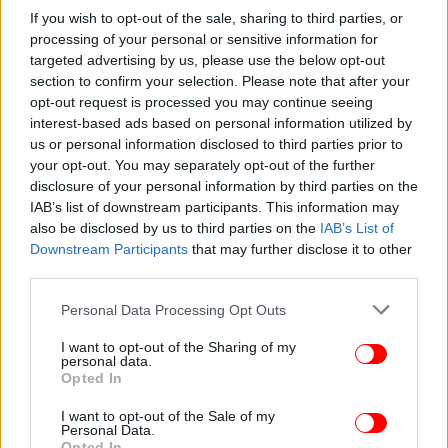
If you wish to opt-out of the sale, sharing to third parties, or
processing of your personal or sensitive information for
«Είναι σαν να γνωρίζω τι αυτοκίνητα κυκλοφορούν»
targeted advertising by us, please use the below opt-out
section to confirm your selection. Please note that after your
«Έχω πλήρη επίγνωση του τι συμβαίνει γύρω μου.
opt-out request is processed you may continue seeing
Δεν είμαι εθισμένος σε αυτό και δεν περνάω όλη
interest-based ads based on personal information utilized by
μου τη μέρα ακούγοντας, αλλά είναι σαν να
us or personal information disclosed to third parties prior to
γνωρίζω τι αυτοκίνητα κυκλοφορούν στο δρόμο.
your opt-out. You may separately opt-out of the further
disclosure of your personal information by third parties on the
Γνωρίζω τι μουσική παίζεται» σημείωσε.
IAB’s list of downstream participants. This information may
also be disclosed by us to third parties on the
IAB’s List of
Downstream Participants
that may further disclose it to other
third parties.
Please note that this website/app uses one or more Google
Personal Data Processing Opt Outs
services and may gather and store information including but
not limited to your visit or usage behaviour. You may click to
I want to opt-out of the Sharing of my
personal data.
grant or deny consent to Google and its third-party tags to
Opted In
use your data for below specified purposes in below Google
consent section.
I want to opt-out of the Sale of my
Personal Data.
Opted In