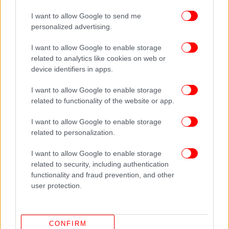
I want to allow Google to send me
personalized advertising.
I want to allow Google to enable storage
related to analytics like cookies on web or
device identifiers in apps.
I want to allow Google to enable storage
related to functionality of the website or app.
Η νύφη θέλησε να σχολιάσει κάτω από την
I want to allow Google to enable storage
ανάρτηση αυτή, γράφοντας: «Τι μαγική βραδιά!
related to personalization.
Πράγματι, είναι μεγάλη τιμή που ήσασταν τόσο
μεγάλο μέρος της. Και, παρεμπιπτόντως, τα
I want to allow Google to enable storage
κατάφερες με τα φορέματα των παράνυμφων. Και
related to security, including authentication
πάλι μεγάλη μας τιμή! Κι εμείς σας αγαπάμε!».
functionality and fraud prevention, and other
user protection.
CONFIRM