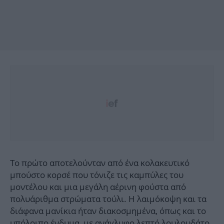
Το πρώτο αποτελούνταν από ένα κολακευτικό
μπούστο κορσέ που τόνιζε τις καμπύλες του
μοντέλου και μια μεγάλη αέρινη φούστα από
πολυάριθμα στρώματα τούλι. Η λαιμόκοψη και τα
διάφανα μανίκια ήταν διακοσμημένα, όπως και το
υπόλοιπο ένδυμα, με ανάγλυφο λεπτό λουλουδάτο