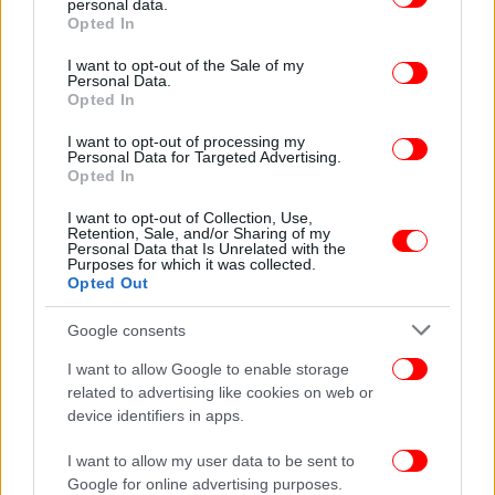
αγάπη σας!!! Φιλιά!!!».
personal data.
grant or deny consent to Google and its third-party tags to
Opted In
use your data for below specified purposes in below Google
consent section.
I want to opt-out of the Sale of my
Personal Data.
Opted In
I want to opt-out of processing my
Personal Data for Targeted Advertising.
Opted In
I want to opt-out of Collection, Use,
Retention, Sale, and/or Sharing of my
Personal Data that Is Unrelated with the
Purposes for which it was collected.
Opted Out
Google consents
I want to allow Google to enable storage
related to advertising like cookies on web or
device identifiers in apps.
I want to allow my user data to be sent to
Google for online advertising purposes.