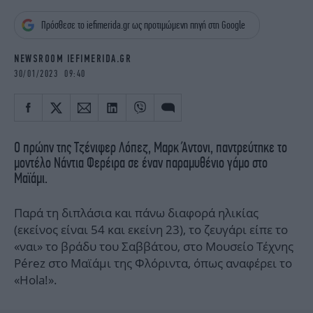
iBOOKS
ΖΩΔΙΑ
Πρόσθεσε το iefimerida.gr ως προτιμώμενη πηγή στη Google
OSCARS
THE OCEAN
MEDIA
ELAMEFORA
NEWSROOM IEFIMERIDA.GR
30/01/2023 09:40
NEWSLETTER
Ο πρώην της Τζένιφερ Λόπεζ, Μαρκ Άντονι, παντρεύτηκε το
μοντέλο Νάντια Φερέιρα σε έναν παραμυθένιο γάμο στο
Μαϊάμι.
Παρά τη διπλάσια και πάνω διαφορά ηλικίας
(εκείνος είναι 54 και εκείνη 23), το ζευγάρι είπε το
«ναι» το βράδυ του Σαββάτου, στο Μουσείο Τέχνης
Pérez στο Μαϊάμι της Φλόριντα, όπως αναφέρει το
«Hola!».