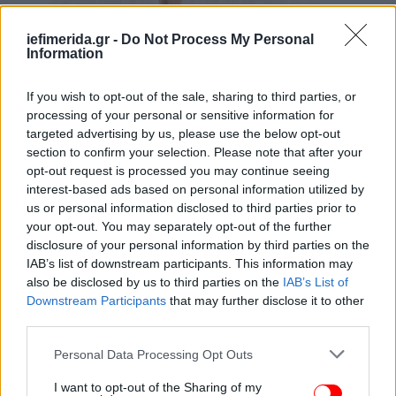
iefimerida.gr -
Do Not Process My Personal
Information
If you wish to opt-out of the sale, sharing to third parties, or
processing of your personal or sensitive information for
targeted advertising by us, please use the below opt-out
section to confirm your selection. Please note that after your
Η Βικτόρια Μπέκαμ έραψε τις παράνυμφους
opt-out request is processed you may continue seeing
interest-based ads based on personal information utilized by
Όσο για τους παράνυμφούς της, η Νάντια Φερέιρα
us or personal information disclosed to third parties prior to
your opt-out. You may separately opt-out of the further
επέλεξε τη Βικτόρια Μπέκαμ για να τις ντύσει.
disclosure of your personal information by third parties on the
Μάλιστα, η Βρετανίδα σχεδιάστρια, παρόλο που δεν
IAB’s list of downstream participants. This information may
ήταν παρούσα στον γάμο, ανέβασε στιγμιότυπο των
also be disclosed by us to third parties on the
IAB’s List of
νεονύμφων, με τον σύζυγό της Ντέιβιντ στο βάθος.
Downstream Participants
that may further disclose it to other
Στη λεζάντα έγραψε: «Συγχαρητήρια κύριε και
third parties.
κυρία Μουνίζ!!! Σας αγαπάμε και τους δύο τόσο
Please note that this website/app uses one or more Google
πολύ και ήταν μεγάλη μας τιμή να είμαστε μέρος
Personal Data Processing Opt Outs
services and may gather and store information including but
της ξεχωριστής σας ημέρας και να γιορτάσουμε την
not limited to your visit or usage behaviour. You may click to
I want to opt-out of the Sharing of my