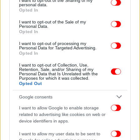
not limited to your visit or usage behaviour. You may click to
I want to opt-out of the Sharing of my
personal data.
grant or deny consent to Google and its third-party tags to
Opted In
use your data for below specified purposes in below Google
consent section.
I want to opt-out of the Sale of my
Personal Data.
Opted In
Ο δημιουργός του τραγουδιού αυτού, Μάκης
Στεργίου σε δηλώσεις του έχει αποκαλύψει ότι το
I want to opt-out of processing my
Personal Data for Targeted Advertising.
τραγούδι αυτό το έγραψε μια ημέρα όταν ένας
Opted In
φίλος του πήγε στο σπίτι του και άρχισε να του
I want to opt-out of Collection, Use,
μιλάει για μια γυναίκα που ερωτεύτηκε και
Retention, Sale, and/or Sharing of my
πληγώθηκε. «Εγώ εκείνη την ώρα άπλωνα τη
Personal Data that Is Unrelated with the
Purposes for which it was collected.
μπουγάδα μου. Τον ακούω να αναστενάζει και τον
Opted Out
ρωτάω «τι έπαθες ρε»? Μου λέει «άστα φαρμάκια».
Εγώ όσο άπλωνα την μπουγάδα, τον ακούω να μου
Google consents
λέει πως τα «φαρμάκια είναι στην καρδιά». Τότε του
I want to allow Google to enable storage
λέω, «το μόνο που μπορώ να κάνω είναι να σου
related to advertising like cookies on web or
κρεμάσω την καρδιά στα μανταλάκια να πάνε κάτω
device identifiers in apps.
τα φαρμάκια. Και μου έρχεται αμέσως φλασιά. Λέω
εδώ είμαστε. Έτσι έγραψα το τραγούδι, το οποίο το
I want to allow my user data to be sent to