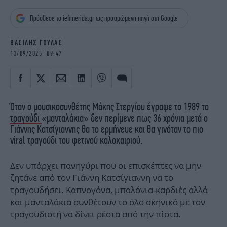
iBOOKS
ΖΩΔΙΑ
Πρόσθεσε το iefimerida.gr ως προτιμώμενη πηγή στη Google
OSCARS
THE OCEAN
MEDIA
ELAMEFORA
ΒΑΣΙΛΗΣ ΓΟΥΛΑΣ
13/09/2025 09:47
NEWSLETTER
Όταν ο μουσικοσυνθέτης Μάκης Στεργίου έγραφε το 1989 το
τραγούδι
«μανταλάκια» δεν περίμενε πως 36 χρόνια μετά ο
Γιάννης Κατσίγιαννης θα το ερμήνευε και θα γινόταν το πιο
viral τραγούδι του φετινού καλοκαιριού.
Δεν υπάρχει πανηγύρι που οι επισκέπτες να μην
ζητάνε από τον Γιάννη Κατσίγιαννη να το
τραγουδήσει. Καπνογόνα, μπαλόνια-καρδιές αλλά
και μανταλάκια συνθέτουν το όλο σκηνικό με τον
τραγουδιστή να δίνει ρέστα από την πίστα.