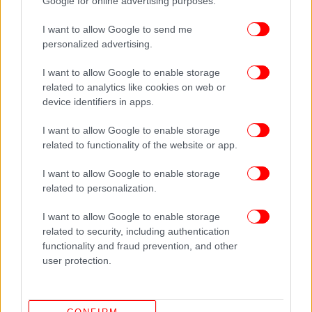
Google for online advertising purposes.
τραγουδούσαν τοπικά για αρκετά χρόνια στην
Ήπειρο».
I want to allow Google to send me
personalized advertising.
Όπως προαναφέρθηκε το τραγούδι ερμήνευσε
πρώτος ο Μπάμπης Πρεμέτης και στο κλαρίνο ήταν
I want to allow Google to enable storage
related to analytics like cookies on web or
ο Γιώργος Βρακάς ένας μουσικός ο οποίος σε ηλικία
device identifiers in apps.
60 ετών εξαφανίστηκε στις αρχές Δεκεμβρίου του
2011 από το χωριό Άγιος Νικόλαος Φιλιατών που
I want to allow Google to enable storage
ζούσε μόνος του. Όταν χάθηκαν τα ίχνη του οι
related to functionality of the website or app.
συγγενείς του βρήκαν τα προσωπικά του
αντικείμενα, ταυτότητα και άλλα προσωπικά
I want to allow Google to enable storage
έγγραφα ενώ είχε εξαφανιστεί και το κυνηγετικό
related to personalization.
του όπλο. Μέχρι σήμερα η εξαφάνισή του
I want to allow Google to enable storage
παραμένει ανεξιχνίαστη.
related to security, including authentication
functionality and fraud prevention, and other
user protection.