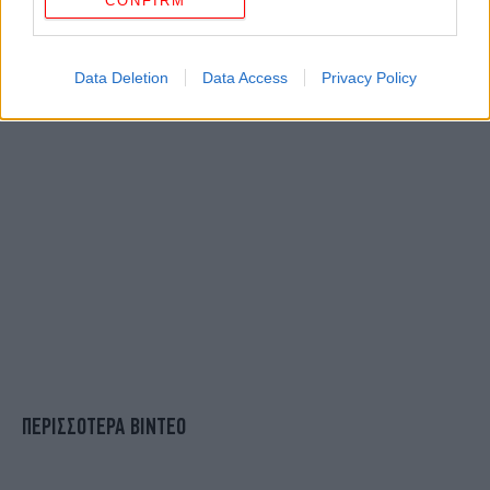
CONFIRM
Data Deletion
Data Access
Privacy Policy
ΠΕΡΙΣΣΟΤΕΡΑ ΒΙΝΤΕΟ