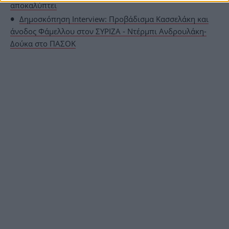
αποκαλύπτει
Δημοσκόπηση Interview: Προβάδισμα Κασσελάκη και
άνοδος Φάμελλου στον ΣΥΡΙΖΑ - Ντέρμπι Ανδρουλάκη-
Δούκα στο ΠΑΣΟΚ