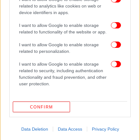
related to analytics like cookies on web or
device identifiers in apps.
I want to allow Google to enable storage
related to functionality of the website or app.
I want to allow Google to enable storage
related to personalization.
I want to allow Google to enable storage
related to security, including authentication
functionality and fraud prevention, and other
user protection.
ΟΛΕΣ ΟΙ ΕΙΔΗΣΕΙΣ
CONFIRM
Ο ήρωας με τα σανδάλια του Τελ Αβίβ -Ο περαστικός
που κυνήγησε και σκότωσε τον έναν τρομοκράτη [βίντεο]
Φωτό ντοκουμέντο του ιστιοφόρου Bayesian λίγα
Data Deletion
Data Access
Privacy Policy
λεπτά πριν βυθιστεί στη Σικελία -Νέο θρίλερ, τι