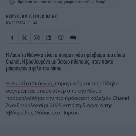
Πρόσθεσε το iefimerida.gr ως προτιμώμενη πηγή στη Google
iBOOKS
ΖΩΔΙΑ
OSCARS
THE OCEAN
NEWSROOM IEFIMERIDA.GR
MEDIA
ELAMEFORA
03/10/2024 11:48
NEWSLETTER
Η
Λουπίτα Νιόνγκο
είναι επίσημα η νέα πρέσβειρα του οίκου
Chanel. Η βραβευμένη με Όσκαρ ηθοποιός, ήταν πάντα
μακροχρόνια φίλη του οίκου.
Η Λουπίτα Νιόνγκο,
παραγωγός και παράλληλα
συγγραφέας μπεστ σέλερ
από την Κένυα
παρακολούθησε την πιο πρόσφατη κολεξιόν Chanel
Άνοιξη/Καλοκαίρι 2025 κατά τη διάρκεια της
Εβδομάδας Μόδας στο Παρίσι.