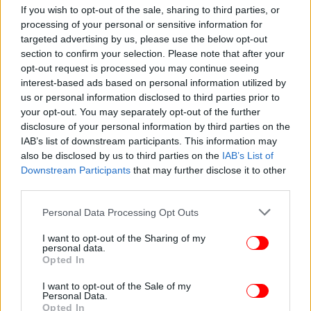
περισσότερα από τα όμορφα ρούχα, έχει να κάνει
If you wish to opt-out of the sale, sharing to third parties, or
με τη συμβολή της σε μια αλλαγή του αφηγήματος
processing of your personal or sensitive information for
στη μόδα.
targeted advertising by us, please use the below opt-out
section to confirm your selection. Please note that after your
opt-out request is processed you may continue seeing
interest-based ads based on personal information utilized by
ΕΛΛΑΔΑ
03/09/2024 15:39
us or personal information disclosed to third parties prior to
Η Μαρία Μενούνος πρέσβειρα της Περιφέρειας Αττικής στην
your opt-out. You may separately opt-out of the further
Αμερική -Χαρδαλιάς: Έχει πάντα την Ελλάδα στην καρδιά της
disclosure of your personal information by third parties on the
IAB’s list of downstream participants. This information may
also be disclosed by us to third parties on the
IAB’s List of
ΖΩΗ
30/09/2024 11:31
Downstream Participants
that may further disclose it to other
Το επικό σόου του Christian Louboutin στην Εβδομάδα Μόδας
third parties.
του Παρισιού - Σε πισίνα, αθλήτριες με γόβες στιλέτο
Please note that this website/app uses one or more Google
Personal Data Processing Opt Outs
services and may gather and store information including but
Αναφερόμενη στη δική της πορεία η ηθοποιός
not limited to your visit or usage behaviour. You may click to
I want to opt-out of the Sharing of my
personal data.
τόνισε πόσο σημαντική είναι η εκπροσώπηση.
grant or deny consent to Google and its third-party tags to
Opted In
«Όταν μεγάλωνα, δεν έβλεπα τον εαυτό μου σε
use your data for below specified purposes in below Google
consent section.
διαφημίσεις για brand όπως ο οίκος Chanel. Αυτό
I want to opt-out of the Sale of my
Personal Data.
είχε ως αποτέλεσμα να περάσω αρκετά την κρίση
Opted In