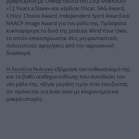
βραβευμένη με Όσκαρ ταινία του Στιβ ΜακΚουίν
«12 Years a Slave» και κέρδισε Oscar, SAG Award,
Critics’ Choice Award, Independent Spirit Award και
NAACP Image Award για τον ρόλο της. Πρόσφατα
κυκλοφόρησε το δικό της podcast Mind Your Own,
το οποίο επικεντρώνεται στις μη φανταστικές
πολιτιστικές αφηγήσεις από την αφρικανική
διασπορά.
Η Λουπίτα Νιόνγκο
εξέφρασε τον ενθουσιασμό της
και το βαθύ αίσθημα ευθύνης που συνοδεύει τον
νέο ρόλο της. «Είναι μεγάλη τιμή» είπε τονίζοντας
ότι πρόκειται για έναν οίκο με κληρονομιά και
μακρά ιστορία.