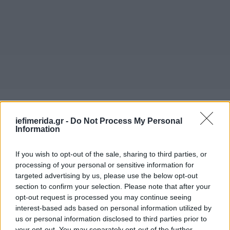
«Μέχρι και οι νυχτικές μου είναι μαύρες»
iefimerida.gr -
Do Not Process My Personal
Information
Σε ότι αφορά το μαύρο χρώμα που κυριαρχεί στη
ζωή της είπε: «Δεν μπορούσα να φορέσω άλλο
If you wish to opt-out of the sale, sharing to third parties, or
χρώμα. Με ξένιζε, δηλαδή φαντάσου ότι μέχρι και
processing of your personal or sensitive information for
οι νυχτικές μου είναι μαύρες. Μέσα και έξω από το
targeted advertising by us, please use the below opt-out
σπίτι μαύρα. Δεν είναι ότι τα φοράω για το
section to confirm your selection. Please note that after your
θεαθήναι ή γιατί τι θα πει ο κόσμος επειδή μένω
opt-out request is processed you may continue seeing
στο χωριό. Δεν με ενδιαφέρει καθόλου. Η δική μου
interest-based ads based on personal information utilized by
us or personal information disclosed to third parties prior to
η ψυχή τι έλεγε. Από ένα σημείο και μετά, το μαύρο
your opt-out. You may separately opt-out of the further