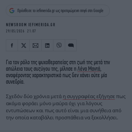
iBOOKS
ΖΩΔΙΑ
Πρόσθεσε το iefimerida.gr ως προτιμώμενη πηγή στη Google
OSCARS
THE OCEAN
MEDIA
ELAMEFORA
NEWSROOM IEFIMERIDA.GR
29/05/2026 21:07
NEWSLETTER
Για τον ρόλο της ψυχοθεραπείας στη ζωή της μετά την
απώλεια τους συζύγου της, μίλησε η
Λένα Μαντά
,
αναφέροντας χαρακτηριστικά πως δεν χάνει ούτε μία
συνεδρία.
Σχεδόν δύο χρόνια μετά
η συγγραφέας εξήγησε
πως
ακόμα φοράει μόνο μαύρα όχι για λόγους
εντυπώσεων και πως αυτό είναι μια συνήθεια από
την οποία καταβάλει προσπάθεια να ξεκολλήσει.