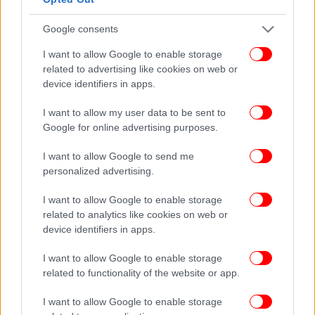
ΟΛΕΣ ΟΙ ΕΙΔΗΣΕΙΣ
Τρελό πάρτι για το τέλος των γυρισμάτων Emily in Paris
Google consents
στη Μύκονο: Με «Ζορμπά», βεγγαλικά και καβάλα σε
I want to allow Google to enable storage
πλαστικό άλογο
related to advertising like cookies on web or
Η Μαντόνα αποκαλύπτει: Με αυτόν τον σούπερ
device identifiers in apps.
διάσημο άνδρα έκανα το καλύτερο σεξ της ζωής μου
Ο Δημήτρης Σταρόβας στο iefimerida δύο χρόνια μετά
I want to allow my user data to be sent to
Google for online advertising purposes.
το εγκεφαλικό: «Μακάρι να είχε συμβεί δέκα χρόνια
νωρίτερα»
I want to allow Google to send me
personalized advertising.
I want to allow Google to enable storage
related to analytics like cookies on web or
device identifiers in apps.
I want to allow Google to enable storage
related to functionality of the website or app.
I want to allow Google to enable storage