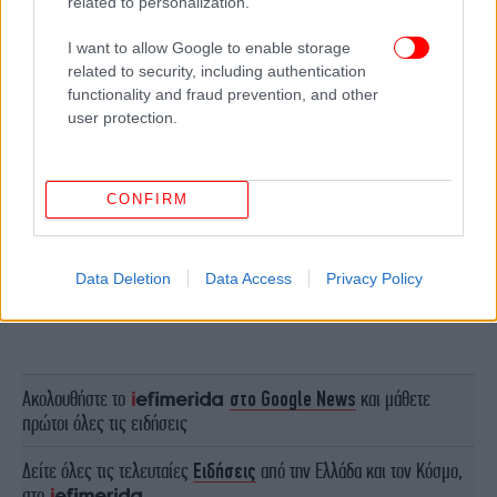
related to personalization.
I want to allow Google to enable storage
related to security, including authentication
functionality and fraud prevention, and other
user protection.
CONFIRM
Data Deletion
Data Access
Privacy Policy
ΠΕΡΙΣΣΟΤΕΡΑ ΒΙΝΤΕΟ
Ακολουθήστε το
στο Google News
και μάθετε
πρώτοι όλες τις ειδήσεις
Δείτε όλες τις τελευταίες
Ειδήσεις
από την Ελλάδα και τον Κόσμο,
στο