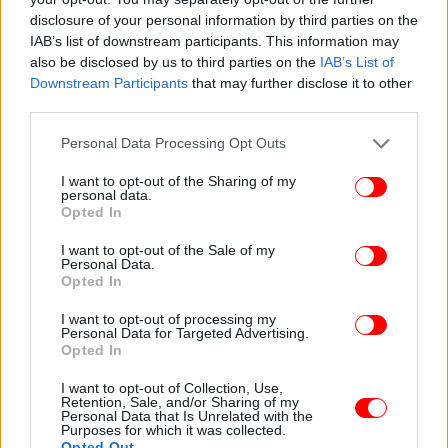
γίνεται ένα είδος κάστρου, που αισθάνεσαι
disclosure of your personal information by third parties on the
ασφάλεια μέσα του και μένεις κολλημένος εκεί.
IAB’s list of downstream participants. This information may
Αυτό πρέπει να ξεκολλήσει».
also be disclosed by us to third parties on the
IAB’s List of
Downstream Participants
that may further disclose it to other
Συνεχίζοντας η Λένα Μαντά εξομολογήθηκε πως
third parties.
τώρα πια οι συναισθηματικές
δυσκολίες που βιώνει
Please note that this website/app uses one or more Google
Personal Data Processing Opt Outs
έχουν μετριαστεί, χωρίς όμως να σημαίνει ότι δεν
services and may gather and store information including but
κάνουν την εμφάνισή τους: «Οι δύσκολες στιγμές
not limited to your visit or usage behaviour. You may click to
I want to opt-out of the Sharing of my
personal data.
έχουν αραιώσει πάρα πολύ. Όταν έρχονται οι
grant or deny consent to Google and its third-party tags to
Opted In
use your data for below specified purposes in below Google
περίεργες στιγμές, είναι πολύ άγριες. Δηλαδή
consent section.
μπορεί να περάσουνε και 10 μέρες και 15 και να
I want to opt-out of the Sale of my
Personal Data.
είμαι φυσιολογικά στη ρουτίνα μου. Όταν για
Opted In
ασήμαντη αφορμή, από εκεί που δεν το περιμένεις,
I want to opt-out of processing my
που δεν υπάρχει αφορμή για να πέσεις, σου έρχεται
Personal Data for Targeted Advertising.
μία δυνατή», εκμυστηρεύτηκε, ενώ για τον αν τον
Opted In
έχει δει ποτέ στον ύπνο της απάντησε: «Μία φορά
I want to opt-out of Collection, Use,
και μάλιστα τον μάλωσα γιατί δεν καθότανε καλά».
Retention, Sale, and/or Sharing of my
Personal Data that Is Unrelated with the
Purposes for which it was collected.
Opted Out