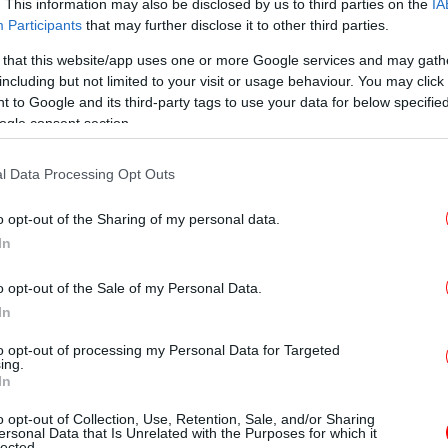
. This information may also be disclosed by us to third parties on the
IA
Participants
that may further disclose it to other third parties.
 that this website/app uses one or more Google services and may gath
including but not limited to your visit or usage behaviour. You may click 
 to Google and its third-party tags to use your data for below specifi
Ε
ogle consent section.
άς εξομολογήθηκε ότι η επιθυμία του είναι
σ
κό πρόγραμμα μαζί με τον Φάνη
l Data Processing Opt Outs
η φημισμένη Μύκονο, δεν πήγα για να κάνω
σπίτι με μικρά κυκλαδίτικα παράθυρα, την
o opt-out of the Sharing of my personal data.
Gre
άτια, και τις κολόνες που αγκάλιαζαν το
In
μπνευσμένο από τη Δήλο και τη Βενετία. Για
ύρω, έφερα έναν ειδικό Ροδίτη και πήρα
o opt-out of the Sale of my Personal Data.
 Πολιτισμού Μελίνα Μερκούρη ότι μπορούσα
In
-
 από τη Ρόδο.
to opt-out of processing my Personal Data for Targeted
ing.
In
 80 διεθνείς οίκους μόδας και brands που
Gr
 στη Μύκονο, ένα multi-culti που
o opt-out of Collection, Use, Retention, Sale, and/or Sharing
ersonal Data that Is Unrelated with the Purposes for which it
R
Valentino, Fendi, είχα το ελληνικό Lak, πιο
lected.