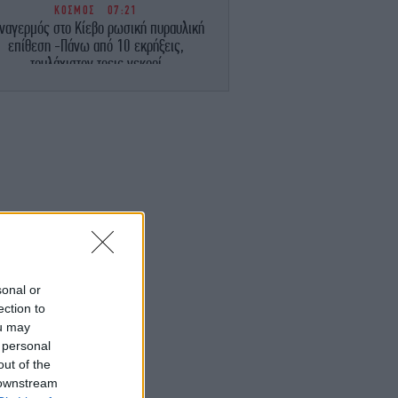
ΚΟΣΜΟΣ
07:21
ναγερμός στο Κίεβο ρωσική πυραυλική
επίθεση -Πάνω από 10 εκρήξεις,
τουλάχιστον τρεις νεκροί
ΕΛΛΑΔΑ
07:10
Εορτολόγιο: Ποιοι γιορτάζουν σήμερα
Σάββατο 8 Αυγούστου
ΕΛΛΑΔΑ
07:05
ε 40άρια κορυφώνεται το κύμα ζέστης
Επικίνδυνο «κοκτέιλ» με μελτέμια, οι
περιοχές σε red code
ΣΠΟΡ
23:58
sonal or
Καντέρ άφησε τους πάντες άφωνους: Θα
ection to
κατέβω στο WNBA, πληρώ τα κριτήρια
ou may
συμπερίληψης
 personal
out of the
ENGLISH
23:55
 downstream
ritish Family's Decade-Long Dream of