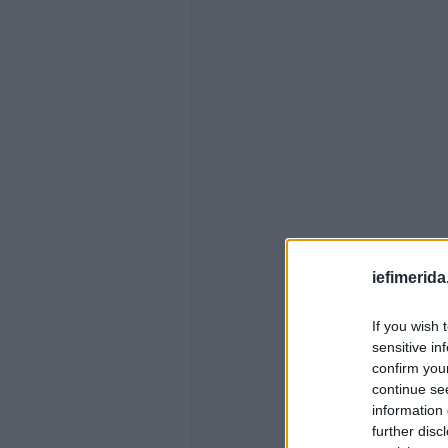
iefimerida
If you wish 
sensitive in
confirm you
continue se
information 
further disc