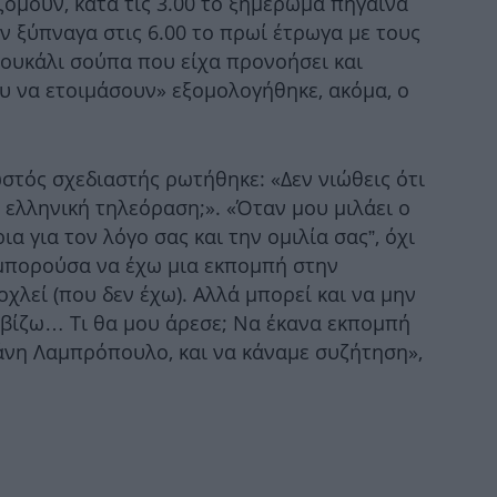
ζόμουν, κατά τις 3.00 το ξημέρωμα πήγαινα
αν ξύπναγα στις 6.00 το πρωί έτρωγα με τους
Έ
σουκάλι σούπα που είχα προνοήσει και
Σα
ου να ετοιμάσουν» εξομολογήθηκε, ακόμα, ο
Β
στός σχεδιαστής ρωτήθηκε: «Δεν νιώθεις ότι
ν ελληνική τηλεόραση;». «Όταν μου μιλάει ο
α για τον λόγο σας και την ομιλία σας”, όχι
 μπορούσα να έχω μια εκπομπή στην
οχλεί (που δεν έχω). Αλλά μπορεί και να μην
Φω
οβίζω… Τι θα μου άρεσε; Να έκανα εκπομπή
 Φάνη Λαμπρόπουλο, και να κάναμε συζήτηση»,