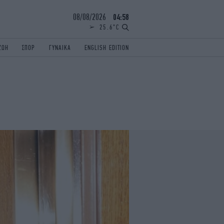
08/08/2026
04:58
25.6°C
ΖΩΗ
ΣΠΟΡ
ΓΥΝΑΙΚΑ
ENGLISH EDITION
ΕΛΛΑΔΑ
ΠΑΝΕΛΛΗΝΙΕΣ
ENGLISH EDITION
TRAVEL
ΟΛΥΜΠΙΑΚΟΙ ΑΓΩΝΕΣ
iAUTOKINITO
ΖΩΔΙΑ
ELAMEFORA