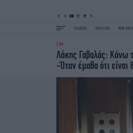
ΕΙΔΗΣΕΙΣ
ΠΟΛΙΤΙΚΗ
NON PAP
ΖΩΗ
ΕΙΔΗΣΕΙΣ
Π
Λάκης Γαβαλάς: Κάνω τ
ΟΙΚΟΝΟΜΙΑ
Κ
-Όταν έμαθα ότι είναι
ΖΩΗ
Σ
ΠΟΛΗ
S
ΤΕΧΝΟΛΟΓΙΑ
Υ
EURO
G
iOPINIONS
i
OSCARS
T
NEWSLETTER