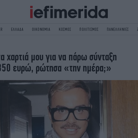
ER
ΕΛΛΑΔΑ
ΟΙΚΟΝΟΜΙΑ
ΚΟΣΜΟΣ
ΠΟΛΙΤΙΣΜΟΣ
ΠΑΝΕΛΛΗΝΙΕΣ
ΟΛΙΤΙΚΗ
NON PAPER
α χαρτιά μου για να πάρω σύνταξη
ΟΣΜΟΣ
ΠΟΛΙΤΙΣΜΟΣ
 850 ευρώ, ρώτησα «την ημέρα;»
ΠΟΡ
ΓΥΝΑΙΚΑ
TORIES
ΕΚΛΟΓΕΣ
ΓΕΙΑ
DESIGN
REEN
PODCAST
GASTRONOMIE
iBOOKS
HE OCEAN
MEDIA