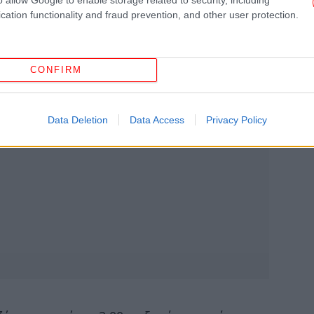
cation functionality and fraud prevention, and other user protection.
Ο
CONFIRM
Φρ
Data Deletion
Data Access
Privacy Policy
E
Φο
χα
Αξι