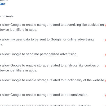
Out
ι ένα στο αεροδρόμιο με είδη σπιτιού για
consents
πυρ
ότε -δωρεάν- το γραφείο του διευθυντή του
o allow Google to enable storage related to advertising like cookies on
evice identifiers in apps.
α φτιάξει τη VIP αίθουσα αναμονής με
εί πέρασε αρκετές ώρες ο Ράιαν Ο’Νιλ με τη
Κλ
o allow my user data to be sent to Google for online advertising
 Μύκονο», είπε για τα «χρυσά» του χρόνια
s.
ελ
to allow Google to send me personalized advertising.
ευχαριστήσω καλεσμένους και συνεργάτες
o allow Google to enable storage related to analytics like cookies on
Έκανα πάρτι και στο σπίτι της Κηφισιάς,
Το
evice identifiers in apps.
τ
αζα είκοσι φορτηγά με φαγητά, έπιπλα,
και τον Τσιλιχρήστο να παίξουν μουσική - ο
o allow Google to enable storage related to functionality of the website
o Paradiso να παίξει. Εγώ ήμουν ο τότε
o allow Google to enable storage related to personalization.
T
o allow Google to enable storage related to security, including