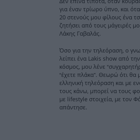
Δεν έπινα τίποτα, όταν κουρα
για έναν τρίωρο ύπνο, και ότ
20 στενούς μου φίλους ένα τ
ζητήσει από τους μάγειρές μ
Λάκης Γαβαλάς.
Όσο για την τηλεόραση, ο γνω
λείπει ένα Lakis show από τη
κόσμος, μου λένε “συγχαρητήρι
“έχετε πλάκα”. Θεωρώ ότι θα
ελληνική τηλεόραση και με εν
τους κάνω, μπορεί να τους φ
με lifestyle στοιχεία, με τον
απάντησε.