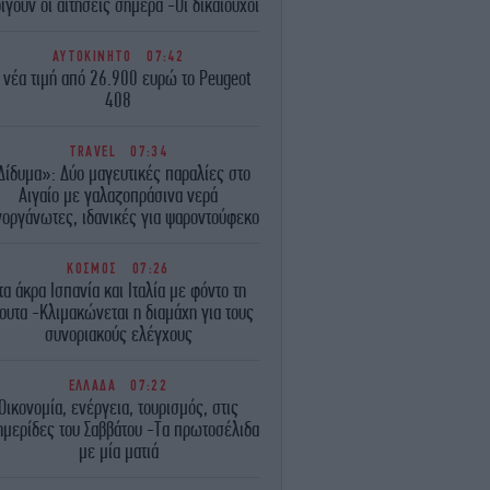
ίγουν οι αιτήσεις σήμερα -Οι δικαιούχοι
ΑΥΤΟΚΙΝΗΤΟ
07:42
 νέα τιμή από 26.900 ευρώ το Peugeot
408
TRAVEL
07:34
Δίδυμα»: Δύο μαγευτικές παραλίες στο
Αιγαίο με γαλαζοπράσινα νερά
οργάνωτες, ιδανικές για ψαροντούφεκο
ΚΟΣΜΟΣ
07:26
τα άκρα Ισπανία και Ιταλία με φόντο τη
ουτα -Κλιμακώνεται η διαμάχη για τους
συνοριακούς ελέγχους
ΕΛΛΑΔΑ
07:22
Οικονομία, ενέργεια, τουρισμός, στις
μερίδες του Σαββάτου -Τα πρωτοσέλιδα
με μία ματιά