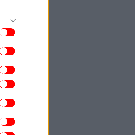
Works by September 15
ΕΛΛΑΔΑ
23:28
Φωτιά στη Σητεία -Επιχειρούν 40
οσβέστες, ισχυροί άνεμοι στην περιοχή
ΚΟΣΜΟΣ
23:16
ιμακώνεται η κόντρα Μαδρίτης-Ρώμης:
Η κυβέρνηση Σάντσεθ ανακοίνωσε
έγχους στα σύνορα για ταξιδιώτες από
την Ιταλία
ΚΟΣΜΟΣ
23:14
υρκία: «Η συμφωνία με το Πακιστάν και
η Σαουδική Αραβία δεν αντιβαίνει στις
δεσμεύσεις μας προς το ΝΑΤΟ»
ENGLISH
23:09
Attica Roots Festival Draws Tens of
housands to Nine Free Concerts Across
Athens Region