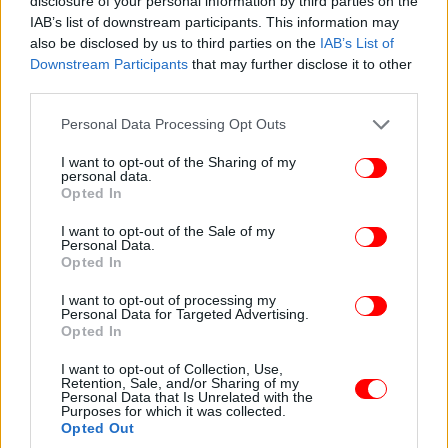
disclosure of your personal information by third parties on the
IAB’s list of downstream participants. This information may
also be disclosed by us to third parties on the
IAB’s List of
Downstream Participants
that may further disclose it to other
third parties.
Please note that this website/app uses one or more Google
Personal Data Processing Opt Outs
services and may gather and store information including but
not limited to your visit or usage behaviour. You may click to
I want to opt-out of the Sharing of my
personal data.
grant or deny consent to Google and its third-party tags to
Opted In
use your data for below specified purposes in below Google
consent section.
I want to opt-out of the Sale of my
Personal Data.
Opted In
I want to opt-out of processing my
Personal Data for Targeted Advertising.
Opted In
I want to opt-out of Collection, Use,
Retention, Sale, and/or Sharing of my
Personal Data that Is Unrelated with the
Purposes for which it was collected.
Opted Out