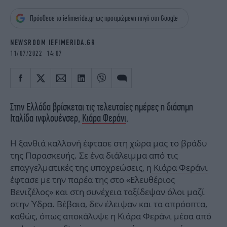
iBOOKS
ΖΩΔΙΑ
Πρόσθεσε το iefimerida.gr ως προτιμώμενη πηγή στη Google
OSCARS
THE OCEAN
MEDIA
ELAMEFORA
NEWSROOM IEFIMERIDA.GR
11/07/2022 14:07
NEWSLETTER
Στην Ελλάδα βρίσκεται τις τελευταίες ημέρες η διάσημη
Ιταλίδα ινφλουένσερ,
Κιάρα Φεράνι
.
Η ξανθιά καλλονή έφτασε στη χώρα μας το βράδυ
της Παρασκευής. Σε ένα διάλειμμα από τις
επαγγελματικές της υποχρεώσεις, η
Κιάρα Φεράνι
έφτασε με την παρέα της στο «Ελευθέριος
Βενιζέλος» και στη συνέχεια ταξίδεψαν όλοι μαζί
στην Ύδρα. Βέβαια, δεν έλειψαν και τα απρόοπτα,
καθώς, όπως αποκάλυψε η Κιάρα Φεράνι μέσα από