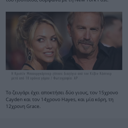
Η Κριστίν Μπαουμγκάρτνερ ζήτησε διαζύγιο από τον Κέβιν Κόστνερ
μετά από 18 χρόνια γάμου / Φωτογραφία: AP
Το ζευγάρι έχει αποκτήσει δύο γιους, τον 15χρονο
Cayden και τον 14χρονο Hayes, και μία κόρη, τη
12χρονη Grace.