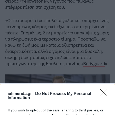
σειράς «Yellowstone», γεγονός που πιθανώς
επέφερε πίεση στη σχέση του.
«Οι πειρασμοί είναι πολύ μεγάλοι και υπάρχει ένας
πεινασμένος κόσμος εκεί έξω που σε περιμένει να
πέσεις. Επομένως, δεν μπορείς να υποκύψεις χωρίς
να πληρώσεις ένα τεράστιο τίμημα. Προσπαθώ να
κάνω τη ζωή μου με κάποια αξιοπρέπεια και
διακριτικότητα, αλλά ο γάμος είναι μια δύσκολη,
σκληρή δοκιμασία», είχε δηλώσει κάποτε ο
πρωταγωνιστής της θρυλικής ταινίας «
Bodyguard
».
iefimerida.gr -
Do Not Process My Personal
Information
If you wish to opt-out of the sale, sharing to third parties, or