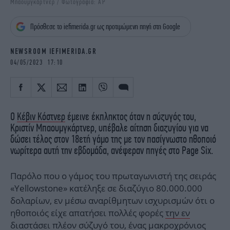
Μπαουμγκάρτνερ / Φωτογραφία: AP
iBOOKS
ΖΩΔΙΑ
OSCARS
THE OCEAN
Πρόσθεσε το iefimerida.gr ως προτιμώμενη πηγή στη Google
MEDIA
ELAMEFORA
NEWSROOM IEFIMERIDA.GR
NEWSLETTER
04/05/2023 17:10
Ο
Κέβιν Κόστνερ
έμεινε έκπληκτος όταν η σύζυγός του,
Κριστίν Μπαουμγκάρτνερ, υπέβαλε αίτηση διαζυγίου για να
δώσει τέλος στον 18ετή γάμο της με τον πασίγνωστο ηθοποιό
νωρίτερα αυτή την εβδομάδα, ανέφεραν πηγές στο Page Six.
Παρόλο που ο γάμος του πρωταγωνιστή της σειράς
«Yellowstone» κατέληξε σε διαζύγιο 80.000.000
δολαρίων, εν μέσω αναρίθμητων ισχυρισμών ότι ο
ηθοποιός είχε απατήσει πολλές φορές
την εν
διαστάσει πλέον σύζυγό του
, ένας μακροχρόνιος