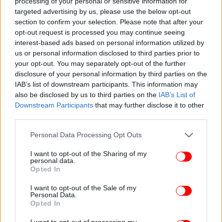
processing of your personal or sensitive information for
targeted advertising by us, please use the below opt-out
section to confirm your selection. Please note that after your
Έκπληκτος δηλώνει ο Κέβιν Κόστνερ από το ξαφνικό διαζύγιό του /
opt-out request is processed you may continue seeing
Φωτογραφία: AP
interest-based ads based on personal information utilized by
us or personal information disclosed to third parties prior to
Ωστόσο, ένας εκπρόσωπος του Κόστνερ δήλωσε στο
your opt-out. You may separately opt-out of the further
Page Six πως τυχόν ισχυρισμοί για δήθεν απιστία
disclosure of your personal information by third parties on the
του ηθοποιού είναι απολύτως αναληθείς.
IAB’s list of downstream participants. This information may
also be disclosed by us to third parties on the
IAB’s List of
Downstream Participants
that may further disclose it to other
third parties.
Please note that this website/app uses one or more Google
Personal Data Processing Opt Outs
services and may gather and store information including but
not limited to your visit or usage behaviour. You may click to
I want to opt-out of the Sharing of my
personal data.
grant or deny consent to Google and its third-party tags to
Opted In
use your data for below specified purposes in below Google
consent section.
I want to opt-out of the Sale of my
Personal Data.
Opted In
I want to opt-out of processing my