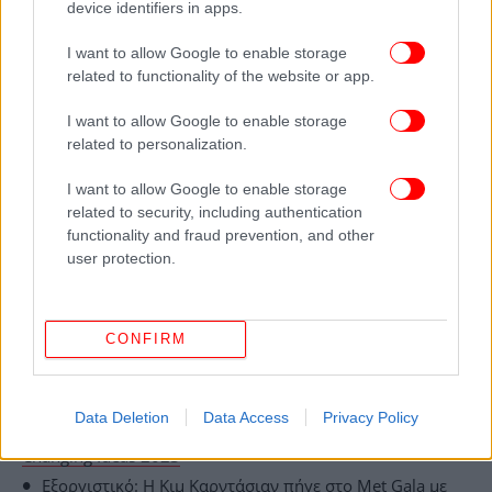
λόγους πίσω από το διαζύγιο με την Κριστίν
device identifiers in apps.
Μπαουμγκάρτνερ: «Δεν έχω ιδέα αν ο Κέβιν ξέρει
I want to allow Google to enable storage
καν ποιοι είναι οι λόγοι», ανέφερε χαρακτηριστικά.
related to functionality of the website or app.
Πηγή από την ομάδα παραγωγής του «Yellowstone»
I want to allow Google to enable storage
δήλωσε επίσης σοκαρισμένη από την εξέλιξη στην
related to personalization.
προσωπική ζωή του Κόστνερ, λέγοντας: «Κανείς δεν
I want to allow Google to enable storage
γνώριζε για κάποιο θέμα. Δεν ήταν απομονωμένος
related to security, including authentication
στο πλατό και συχνά πήγαινε σπίτι για να
functionality and fraud prevention, and other
επισκεφθεί την οικογένειά του».
user protection.
ΟΛΕΣ ΟΙ ΕΙΔΗΣΕΙΣ
CONFIRM
Διαζύγιο για τον Κέβιν Κόστνερ -Συντετριμμένος ο
ηθοποιός, γιατί η σύζυγός του χάνει τη διατροφή
Ελληνικό: «Ένας από τους πιο αξιοσημείωτους
Data Deletion
Data Access
Privacy Policy
αστικούς μετασχηματισμούς στον κόσμο» -Βραβείο World
Changing Ideas 2023
Εξοργιστικό: Η Κιμ Καρντάσιαν πήγε στο Met Gala με