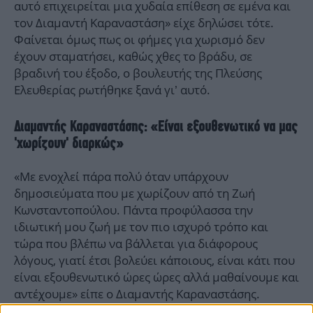
αυτό επιχειρείται μια χυδαία επίθεση σε εμένα και
τον Διαμαντή Καραναστάση» είχε δηλώσει τότε.
Φαίνεται όμως πως οι φήμες για χωρισμό δεν
έχουν σταματήσει, καθώς χθες το βράδυ, σε
βραδινή του έξοδο, ο βουλευτής της Πλεύσης
Ελευθερίας ρωτήθηκε ξανά γι’ αυτό.
Διαμαντής Καραναστάσης: «Είναι εξουθενωτικό να μας
'χωρίζουν' διαρκώς»
«Με ενοχλεί πάρα πολύ όταν υπάρχουν
δημοσιεύματα που με χωρίζουν από τη Ζωή
Κωνσταντοπούλου. Πάντα προφύλασσα την
ιδιωτική μου ζωή με τον πιο ισχυρό τρόπο και
τώρα που βλέπω να βάλλεται για διάφορους
λόγους, γιατί έτσι βολεύει κάποιους, είναι κάτι που
είναι εξουθενωτικό ώρες ώρες αλλά μαθαίνουμε και
αντέχουμε» είπε ο Διαμαντής Καραναστάσης.