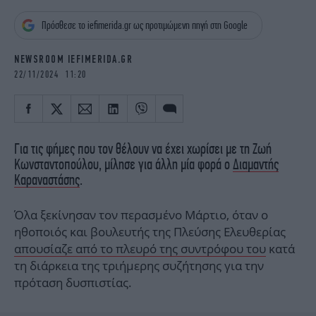
iBOOKS
ΖΩΔΙΑ
Πρόσθεσε το iefimerida.gr ως προτιμώμενη πηγή στη Google
OSCARS
THE OCEAN
MEDIA
ELAMEFORA
NEWSROOM IEFIMERIDA.GR
22/11/2024 11:20
NEWSLETTER
Για τις φήμες που τον θέλουν να έχει χωρίσει με τη Ζωή
Κωνσταντοπούλου, μίλησε για άλλη μία φορά ο
Διαμαντής
Καραναστάσης
.
Όλα ξεκίνησαν τον περασμένο Μάρτιο, όταν ο
ηθοποιός και βουλευτής της Πλεύσης Ελευθερίας
απουσίαζε από το πλευρό της συντρόφου του
κατά
τη διάρκεια της τριήμερης συζήτησης για την
πρόταση δυσπιστίας.