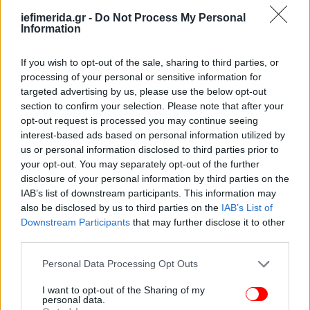
iefimerida.gr -
Do Not Process My Personal
ΟΛΕΣ ΟΙ ΕΙΔΗΣΕΙΣ
Information
Κολυδάς για καιρό: Στα δύο η χώρα το Σάββατο -Ο
Βορράς με το Νότο θα έχουν διαφορά πάνω από 20°C
If you wish to opt-out of the sale, sharing to third parties, or
processing of your personal or sensitive information for
ΠΑΣΟΚ: Κρούσεις για μετεγγραφές μόλις έγινε
targeted advertising by us, please use the below opt-out
αξιωματική αντιπολίτευση - «Μην μπαίνετε σε παζάρια»,
section to confirm your selection. Please note that after your
η εντολή Ανδρουλάκη
opt-out request is processed you may continue seeing
Στην πλατεία Συντάγματος το χριστουγεννιάτικο
interest-based ads based on personal information utilized by
δέντρο της Αθήνας -Ελατο 19,5 μ. από τον Ταξιάρχη
us or personal information disclosed to third parties prior to
Χαλκιδικής
your opt-out. You may separately opt-out of the further
disclosure of your personal information by third parties on the
IAB’s list of downstream participants. This information may
also be disclosed by us to third parties on the
IAB’s List of
Downstream Participants
that may further disclose it to other
third parties.
Please note that this website/app uses one or more Google
Personal Data Processing Opt Outs
services and may gather and store information including but
not limited to your visit or usage behaviour. You may click to
I want to opt-out of the Sharing of my
personal data.
grant or deny consent to Google and its third-party tags to