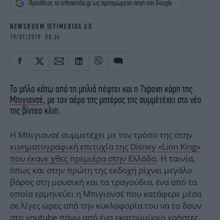
Πρόσθεσε το iefimerida.gr ως προτιμώμενη πηγή στη Google
iBOOKS
ΖΩΔΙΑ
OSCARS
THE OCEAN
NEWSROOM IEFIMERIDA.GR
MEDIA
ELAMEFORA
19/07/2019 08:24
NEWSLETTER
Το μήλο κάτω από τη μηλιά πέφτει και η 7χρονη κόρη της
Μπιγιονσέ
, με τον αέρα της μητέρας της συμμέτέχει στο νέο
της βίντεο κλιπ.
Η Μπιγιονσέ συμμετέχει με τον τρόπο της στην
κινηματογραφική επιτυχία της Disney «Lion King»
που έκανε χθες πρεμιέρα στην Ελλάδα
. Η ταινία,
όπως και στην πρώτη της εκδοχή ρίχνει μεγάλο
βάρος στη μουσική και τα τραγούδια, ένα από τα
οποία ερμηνεύει η Μπιγιονσέ που κατάφερε μέσα
σε λίγες ώρες από την κυκλοφορία του να το δουν
στο youtube πάνω από ένα εκατομμύριο χρήστες.