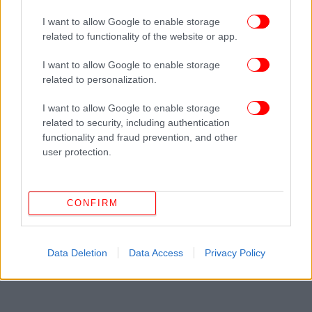
I want to allow Google to enable storage
ΠΕΡΙΣΣΟΤΕΡΑ ΒΙΝΤΕΟ
related to functionality of the website or app.
I want to allow Google to enable storage
related to personalization.
Ακολουθήστε το
στο Google News
και μάθετε
πρώτοι όλες τις ειδήσεις
I want to allow Google to enable storage
related to security, including authentication
functionality and fraud prevention, and other
Δείτε όλες τις τελευταίες
Ειδήσεις
από την Ελλάδα και τον Κόσμο,
user protection.
στο
ΔΙΑΒΑΣΤΕ ΠΕΡΙΣΣΟΤΕΡΑ
ΜΠΙΓΙΟΝΣΈ
ΒΊΝΤΕΟ ΚΛΙΠ
ΚΌΡΗ
ΝΤΊΣΝΕΪ
CONFIRM
LION KING
Data Deletion
Data Access
Privacy Policy