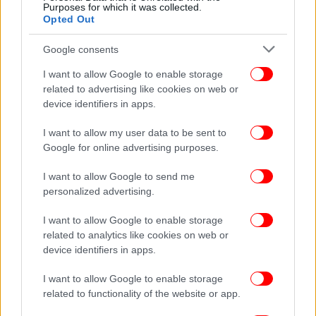
Purposes for which it was collected.
Opted Out
Google consents
Γιώργος Πατούλης: Δεν κρύβει τη συγκίνησή του
I want to allow Google to enable storage
related to advertising like cookies on web or
Σε πρόσφατες δηλώσεις του,
ο Γιώργος Πατούλης
device identifiers in apps.
δεν έκρυψε τη συγκίνησή του για τη νέα αυτή φάση
της ζωής του
, τονίζοντας πως η οικογένεια αποτελεί
I want to allow my user data to be sent to
προτεραιότητα. Παράλληλα, αναφέρθηκε και στα
Google for online advertising purposes.
σχόλια που αφορούν τη διαφορά ηλικίας με τη
I want to allow Google to send me
Νάνσυ Κοιλού, υπογραμμίζοντας πως εκείνο που
personalized advertising.
έχει σημασία είναι η ουσία της σχέσης τους.
I want to allow Google to enable storage
Υπενθυμίζεται ότι ο Γιώργος Πατούλης και η Νάνσυ
related to analytics like cookies on web or
Κοιλού παντρεύτηκαν τον Νοέμβριο του 2024 σε
device identifiers in apps.
στενό οικογενειακό κύκλο, ενώ τον Φεβρουάριο του
I want to allow Google to enable storage
2025 ήρθε στη ζωή ο γιος τους, ολοκληρώνοντας
related to functionality of the website or app.
την ευτυχία τους.