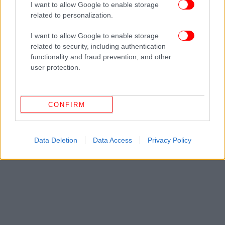
I want to allow Google to enable storage
related to personalization.
ΟΛΕΣ ΟΙ ΕΙΔΗΣΕΙΣ
Λαχτάρισαν ο Παύλος ντε Γκρες και η Μαρί Σαντάλ:
I want to allow Google to enable storage
Τραυματίστηκε σοβαρά ο γιος τους Οδυσσέας στο κεφάλι
related to security, including authentication
-Το συγκινητικό μήνυμα
functionality and fraud prevention, and other
user protection.
Ελένη Μενεγάκη: Ετοιμάζεται το εστιατόριο του γιου
της Άγγελου Λάτσιου στα Άχλα -Τρέχουν να προλάβουν το
καλοκαίρι
CONFIRM
Οκτώ κινηματογραφικές πρεμιέρες: Η Άν Χάθαγουεϊ
ποπ σταρ και η ταινία που κέρδισε Μεγάλο βραβείο στις
Κάννες
Data Deletion
Data Access
Privacy Policy