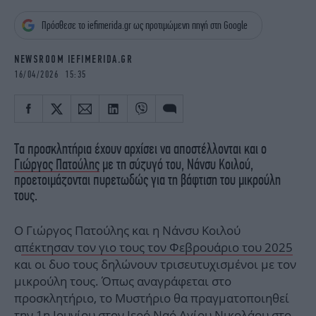
iBOOKS
ΖΩΔΙΑ
Πρόσθεσε το iefimerida.gr ως προτιμώμενη πηγή στη Google
OSCARS
THE OCEAN
MEDIA
ELAMEFORA
NEWSROOM IEFIMERIDA.GR
16/04/2026 15:35
NEWSLETTER
Τα προσκλητήρια έχουν αρχίσει να αποστέλλονται και ο
Γιώργος Πατούλης
με τη σύζυγό του, Νάνσυ Κοιλού,
προετοιμάζονται πυρετωδώς για τη βάφτιση του μικρούλη
τους.
Ο Γιώργος Πατούλης και η Νάνσυ Κοιλού
α
πέκτησαν τον γιο τους τον Φεβρουάριο του 2025
και οι δυο τους δηλώνουν τρισευτυχισμένοι με τον
μικρούλη τους. Όπως αναγράφεται στο
προσκλητήριο, το Μυστήριο θα πραγματοποιηθεί
την 1η Ιουνίου στον Ιερό Ναό Αγίου Νικολάου στο