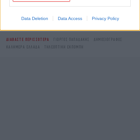
Δείτε όλες τις τελευταίες
Ειδήσεις
από την Ελλάδα και τον Κόσμο,
Data Deletion
Data Access
Privacy Policy
στο
ΔΙΑΒΑΣΤΕ ΠΕΡΙΣΣΟΤΕΡΑ
ΓΙΏΡΓΟΣ ΠΑΠΑΔΆΚΗΣ
ΔΗΜΟΣΙΟΓΡΆΦΟΣ
ΚΑΛΗΜΈΡΑ ΕΛΛΆΔΑ
ΤΗΛΕΟΠΤΙΚΉ ΕΚΠΟΜΠΉ