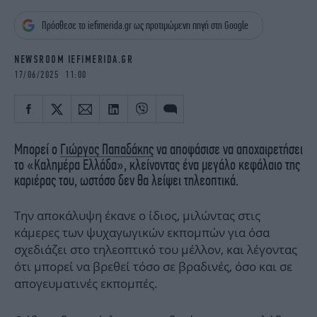
iBOOKS
ΖΩΔΙΑ
Πρόσθεσε το iefimerida.gr ως προτιμώμενη πηγή στη Google
OSCARS
THE OCEAN
MEDIA
ELAMEFORA
NEWSROOM IEFIMERIDA.GR
17/06/2025 11:00
NEWSLETTER
Μπορεί ο
Γιώργος Παπαδάκης
να αποφάσισε να αποχαιρετήσει
το «Καλημέρα Ελλάδα», κλείνοντας ένα μεγάλο κεφάλαιο της
καριέρας του, ωστόσο δεν θα λείψει τηλεοπτικά.
Την αποκάλυψη έκανε ο ίδιος, μιλώντας στις
κάμερες των ψυχαγωγικών εκπομπών για όσα
σχεδιάζει στο τηλεοπτικό του μέλλον, και λέγοντας
ότι μπορεί να βρεθεί τόσο σε βραδινές, όσο και σε
απογευματινές εκπομπές.