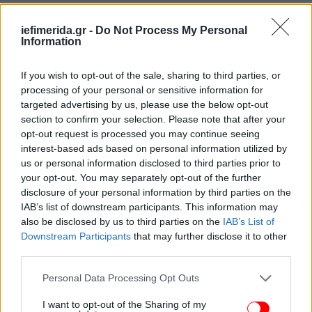
iefimerida.gr -
Do Not Process My Personal
Information
If you wish to opt-out of the sale, sharing to third parties, or
processing of your personal or sensitive information for
targeted advertising by us, please use the below opt-out
section to confirm your selection. Please note that after your
opt-out request is processed you may continue seeing
interest-based ads based on personal information utilized by
us or personal information disclosed to third parties prior to
your opt-out. You may separately opt-out of the further
disclosure of your personal information by third parties on the
IAB’s list of downstream participants. This information may
also be disclosed by us to third parties on the
IAB’s List of
Downstream Participants
that may further disclose it to other
third parties.
Please note that this website/app uses one or more Google
Personal Data Processing Opt Outs
«Αυτό δεν είναι και τόσο καλό!», είπε γελώντας ο
services and may gather and store information including but
Γιώργος Παπαδάκης, σπεύδοντας να προσθέσει:
not limited to your visit or usage behaviour. You may click to
I want to opt-out of the Sharing of my