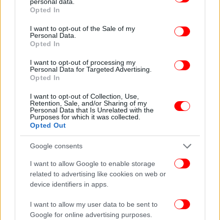
personal data.
«Όχι, είναι, είναι!».
grant or deny consent to Google and its third-party tags to
Opted In
use your data for below specified purposes in below Google
consent section.
I want to opt-out of the Sale of my
ΟΛΕΣ ΟΙ ΕΙΔΗΣΕΙΣ
Personal Data.
Opted In
Διάβασαν τα χείλη της Κέιτ Μίντλετον στο μπαλκόνι
του Μπάκιγχαμ -Η παρατήρηση στον σκανταλιάρη
I want to opt-out of processing my
Personal Data for Targeted Advertising.
πρίγκιπα Λούις
Opted In
Ο Μπραντ Πιτ με την σύντροφό του πιο διαχυτικοί
από ποτέ -Αγκαλιές και αγγίγματα στην πρεμιέρα για την
I want to opt-out of Collection, Use,
Retention, Sale, and/or Sharing of my
ταινία της F1
Personal Data that Is Unrelated with the
Purposes for which it was collected.
This Is It: Το θαλάσσιο κομψοτέχνημα των 500
Opted Out
εκατομμυρίων ευρώ στον Πόρο
Google consents
I want to allow Google to enable storage
related to advertising like cookies on web or
device identifiers in apps.
I want to allow my user data to be sent to
Google for online advertising purposes.