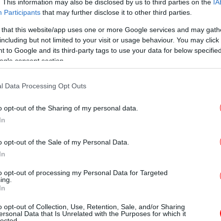
. This information may also be disclosed by us to third parties on the
IA
Participants
that may further disclose it to other third parties.
 ένα βίντεο στο Instagram όπου
έδειχνε τα
ύσε τους ακολούθους της αν έχουν
 that this website/app uses one or more Google services and may gath
Έχ
ο. «Ε, ξύπνησα κάπως έτσι. Θες το υψόμετρο;
including but not limited to your visit or usage behaviour. You may click 
 to Google and its third-party tags to use your data for below specifi
υν γίνει τριπλάσια. Καμία ιδέα; Κανένας
ogle consent section.
 Χριστίνα Μπόμπα στο βίντεο.
Π
l Data Processing Opt Outs
o opt-out of the Sharing of my personal data.
In
Σ
o opt-out of the Sale of my Personal Data.
In
to opt-out of processing my Personal Data for Targeted
ing.
Η
In
o opt-out of Collection, Use, Retention, Sale, and/or Sharing
ersonal Data that Is Unrelated with the Purposes for which it
lected.