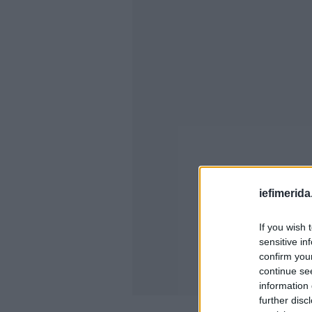
iefimerida
If you wish 
sensitive in
confirm you
continue se
information 
further disc