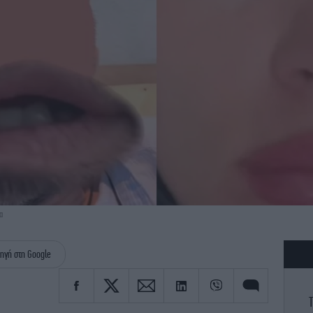
α
ηγή στη Google
Τ