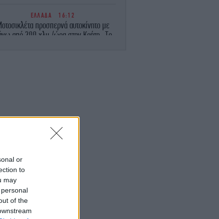
ΕΛΛΑΔΑ
16:12
οτοσικλέτα προσπερνά αυτοκίνητο με
άνω από 200 χλμ./ώρα στην Κρήτη -Το
συγκλονιστικό βίντεο
ΣΠΟΡ
16:05
βόμβα» πήρε... σάρκα και οστά: Παίκτης
της Τράμπζονσπορ και επίσημα ο
Μοχάμεντ Σαλάχ
STORIES
15:59
υροσβέστης της 11ης Σεπτεμβρίου, στη
Μεσόγειο σβήνοντας πυρκαγιές - Η
ελοντική ομάδα στην πρώτη γραμμή της
φωτιάς
sonal or
ection to
ou may
STORIES
15:52
 personal
 μαθηματικός που βρήκε τον αλγεβρικό
τύπο του έρωτα και προβλέπει πότε
out of the
τελειώνει μια σχέση - Τι λέει για την
 downstream