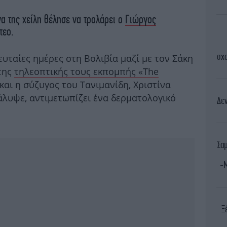
α της χείλη θέλησε να τρολάρει ο
Γιώργος
τεο.
σχο
ευταίες ημέρες στη Βολιβία μαζί με τον Σάκη
 της
τηλεοπτικής τους εκπομπής «The
και η σύζυγος του Τανιμανίδη, Χριστίνα
λυψε, αντιμετωπίζει ένα δερματολογικό
Δεν
Σα
-Μ
Ξ