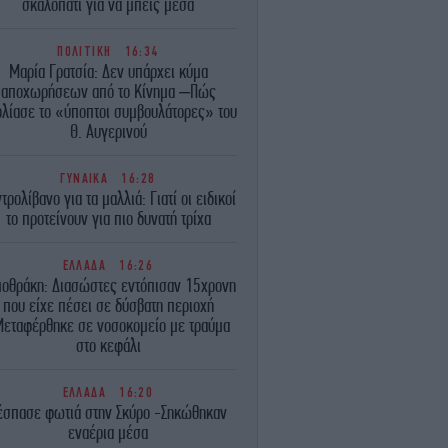
σκαλοπάτι για να μπεις μέσα
ΠΟΛΙΤΙΚΗ
16:34
Μαρία Γρατσία: Δεν υπάρχει κύμα
αποχωρήσεων από το Κίνημα –Πώς
λίασε το «ύποπτοι συμβουλάτορες» του
Θ. Αυγερινού
ΓΥΝΑΙΚΑ
16:28
τρολίβανο για τα μαλλιά: Γιατί οι ειδικοί
το προτείνουν για πιο δυνατή τρίχα
ΕΛΛΑΔΑ
16:26
μοθράκη: Διασώστες εντόπισαν 15χρονη
που είχε πέσει σε δύσβατη περιοχή
εταφέρθηκε σε νοσοκομείο με τραύμα
στο κεφάλι
ΕΛΛΑΔΑ
16:20
έσπασε φωτιά στην Σκύρο -Σηκώθηκαν
εναέρια μέσα