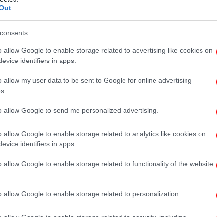
Out
Δολ
consents
μένα χείλη της
o allow Google to enable storage related to advertising like cookies on
evice identifiers in apps.
ίδη στην Μπόμπα
Γ
o allow my user data to be sent to Google for online advertising
κ
s.
 Γιώργος Μαυρίδης θέλησε να την τρολάρει
ο στα Insta stories του όπου χρησιμοποίησε
to allow Google to send me personalized advertising.
λη και τα μάτια του μεγαλύτερα. «Ρε παιδιά,
αιρό τα χείλη μου; Λέτε να είναι το
o allow Google to enable storage related to analytics like cookies on
οια μόλυνση; Πείτε μου μια συμβουλή» λέει
evice identifiers in apps.
πόμπα, που βρισκόταν δίπλα του, να γελάει
o allow Google to enable storage related to functionality of the website
πολύ καλύτερα, ωστόσο το φίλτρο τη δείχνει
Τα
o allow Google to enable storage related to personalization.
o allow Google to enable storage related to security, including