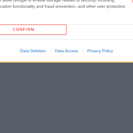
Ir
cation functionality and fraud prevention, and other user protection.
τ
CONFIRM
τ
Data Deletion
Data Access
Privacy Policy
Η 
πρ