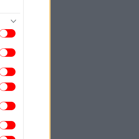
ΕΛΛΑΔΑ
15:34
οφονία Βρετανίδας στην Κυψέλη: «Τότε
άρχισα να τον υποψιάζομαι» -Όσα
αποκάλυψε στις αρχές η σύζυγος του
Αφγανού
ΚΟΣΜΟΣ
15:29
ερμανία: Συνελήφθη ένας Ουκρανός για
ατασκοπεία σε βάρος εταιρείας όπλων
ΣΠΟΡ
15:22
Σοκ: Διεθνής ποδοσφαιριστής με την
Ουγκάντα βρήκε τραγικό θάνατο από
ξυλοδαρμό
ΓΥΝΑΙΚΑ
15:18
 «Grape Peel Nails» είναι η νέα εμμονή
από την Κορέα -Χαρίζουν λαμπερά,
διάφανα νύχια
ΚΟΣΜΟΣ
15:14