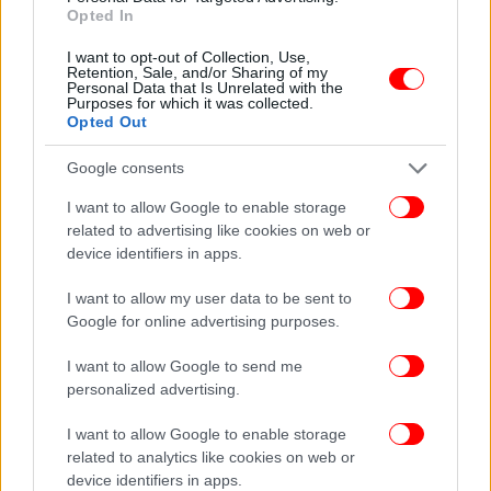
Opted In
I want to opt-out of Collection, Use,
Retention, Sale, and/or Sharing of my
Personal Data that Is Unrelated with the
Purposes for which it was collected.
Opted Out
Google consents
I want to allow Google to enable storage
related to advertising like cookies on web or
ΟΛΕΣ ΟΙ ΕΙΔΗΣΕΙΣ
device identifiers in apps.
Eurovision 2026: Ανακοινώθηκε η σειρά εμφάνισης του
I want to allow my user data to be sent to
Ακύλα στον α' ημιτελικό -Αναλυτικά η λίστα
Google for online advertising purposes.
Χάρης Ρώμας στο iStories: Χάσαμε από ένα διαμέρισμα
με τη Ράντου για να μη μας λένε… Κατακουζίνα και
I want to allow Google to send me
personalized advertising.
γκαρσόνα
Αλεξίου και Αρβανιτάκη μιλούν στο iefimerida για τη
I want to allow Google to enable storage
νέα τους δουλειά, την ποίηση της Μ. Εβδομάδας -«Εδώ
related to analytics like cookies on web or
είναι το για πάντα»
device identifiers in apps.