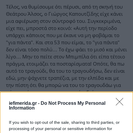
Τέλος, να θυμίσουμε ότι πέρυσι, από τη σκηνή του
Θεάτρου Άλσος, ο Γιώργος Καπουτζίδης είχε κάνει
μια αφιέρωση στον σύντροφό του. Συγκεκριμένα,
είχε πει, μπροστά στο κοινό: «Αυτή την περίοδο
υπάρχει κάποιος που με έκανε να μη φοβάμαι το
"για πάντα". Και στα 53 που είμαι, το "για πάντα"
δεν είναι τόσο πολύ… Το έχω φάει το μισό και μένει
λίγο… Μην το πείτε στον Μπιμπίλα ότι είπα τέτοιο
πράγμα, ετοιμάζει τα ποσταρίσματα! Οπότε, θα πω
αυτό το τραγούδι, θα του το τραγουδήσω, δεν είναι
εδώ, μην ψάχνετε τραπέζια, με την ελπίδα και με
την πίστη ότι θα μπορώ να του το τραγουδάω για
πάντα», είχε πει χαρακτηριστικά ο Γιώργος
Καπουτζίδης.
iefimerida.gr -
Do Not Process My Personal
Information
If you wish to opt-out of the sale, sharing to third parties, or
processing of your personal or sensitive information for