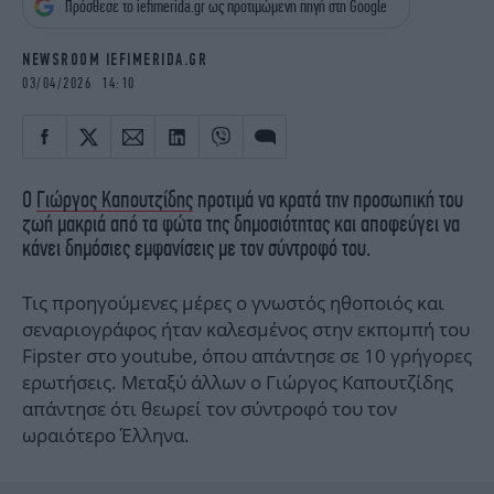
Πρόσθεσε το iefimerida.gr ως προτιμώμενη πηγή στη Google
iBOOKS
ΖΩΔΙΑ
OSCARS
THE OCEAN
NEWSROOM IEFIMERIDA.GR
MEDIA
ELAMEFORA
03/04/2026 14:10
NEWSLETTER
Ο
Γιώργος Καπουτζίδης
προτιμά να κρατά την προσωπική του
ζωή μακριά από τα φώτα της δημοσιότητας και αποφεύγει να
κάνει δημόσιες εμφανίσεις με τον σύντροφό του.
Τις προηγούμενες μέρες ο γνωστός ηθοποιός και
σεναριογράφος ήταν καλεσμένος στην εκπομπή του
Fipster στο youtube, όπου απάντησε σε 10 γρήγορες
ερωτήσεις. Μεταξύ άλλων ο Γιώργος Καπουτζίδης
απάντησε ότι θεωρεί τον σύντροφό του τον
ωραιότερο Έλληνα.