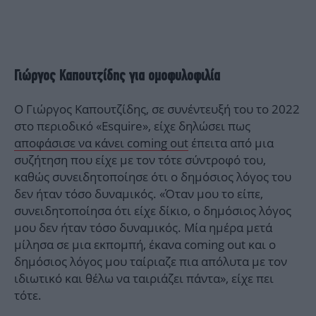
Γιώργος Καπουτζίδης για ομοφυλοφιλία
Ο Γιώργος Καπουτζίδης, σε συνέντευξή του το 2022
στο περιοδικό «Esquire», είχε δηλώσει πως
αποφάσισε να κάνει coming out
έπειτα από μια
συζήτηση που είχε με τον τότε σύντροφό του,
καθώς συνειδητοποίησε ότι ο δημόσιος λόγος του
δεν ήταν τόσο δυναμικός. «Όταν μου το είπε,
συνειδητοποίησα ότι είχε δίκιο, ο δημόσιος λόγος
μου δεν ήταν τόσο δυναμικός. Μία ημέρα μετά
μίλησα σε μια εκπομπή, έκανα coming out και ο
δημόσιος λόγος μου ταίριαζε πια απόλυτα με τον
ιδιωτικό και θέλω να ταιριάζει πάντα», είχε πει
τότε.