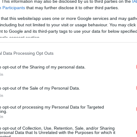
. This information may also be disclosed by us to third parties on the
IA
Participants
that may further disclose it to other third parties.
 that this website/app uses one or more Google services and may gath
T
including but not limited to your visit or usage behaviour. You may click 
 to Google and its third-party tags to use your data for below specifi
ogle consent section.
Ο
l Data Processing Opt Outs
o opt-out of the Sharing of my personal data.
In
Φρ
E
o opt-out of the Sale of my Personal Data.
In
to opt-out of processing my Personal Data for Targeted
ing.
Φο
In
χα
αγγελίας για τη σεξουαλική παρενόχληση,
Μπότση και τη Λουκία Μιχαλά, ο
Γιώργος
o opt-out of Collection, Use, Retention, Sale, and/or Sharing
ersonal Data that Is Unrelated with the Purposes for which it
ρό της καλής του φίλης, με μια συγκινητική
lected.