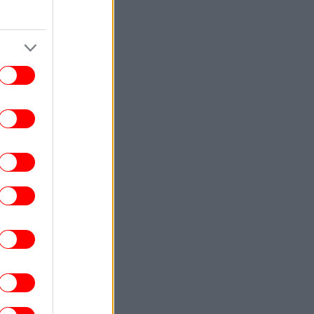
ΚΟΣΜΟΣ
22:40
ωματούχος ΗΠΑ: Με τη συμφωνία για το
Στενό του Ορμούζ θα αρθεί ο ναυτικός
αποκλεισμός του Ιράν
ΕΛΛΑΔΑ
22:32
ρχονται ισχυρά μελτέμια και 39άρια το
ββατοκύριακο -Συναγερμός για φωτιές,
ποιες περιοχές μπαίνουν σε Red Code
ΚΟΣΜΟΣ
22:27
ρετανία: Καταδικάστηκε serial killer για
τον φόνο δύο γυναικών -Η αστυνομία
απολογήθηκε γιατί τον είχε αφήσει
ελεύθερο
ΕΛΛΑΔΑ
22:19
τιά σε ισόγειο κατάστημα στη Λεωφόρο
Αμφιθέας, στον Άλιμο -Εκκενώθηκε
προληπτικά πολυκατοικία