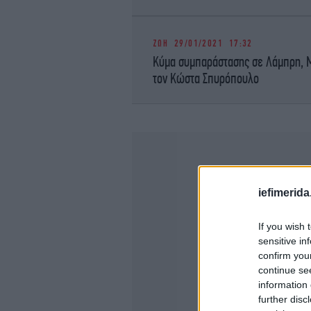
ΖΩΗ
29/01/2021 17:32
Κύμα συμπαράστασης σε Λάμπρη, Μ
τον Κώστα Σπυρόπουλο
iefimerida
If you wish 
sensitive in
confirm you
continue se
information 
further disc