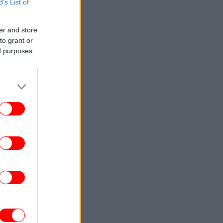
B’s List of
ENGLISH
23:09
Attica Roots Festival Draws Tens of
er and store
housands to Nine Free Concerts Across
to grant or
Athens Region
ed purposes
ΚΟΣΜΟΣ
23:03
υκρανία: Δύο νεκροί και έξι τραυματίες
από ρωσικά πλήγματα στο
Ντνιπροπετρόφσκ
ΖΩΗ
22:59
αντσέσκα Τόκα: Η Ιταλίδα χορεύτρια στη
urovision 2026 ποζάρει ολόγυμνη στην
μπανιέρα της
ΚΟΣΜΟΣ
22:47
ν ντερ Λάιεν: Η πρόεδρος της Κομισιόν
ιρετίζει τις αμερικανικές κυρώσεις σε
βάρος της Ρωσίας