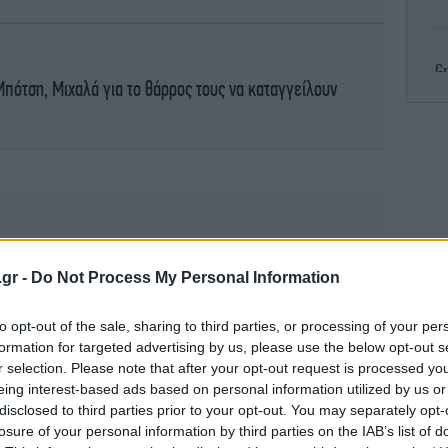
Gr
πότση, Μιχαλά για το θάρρος τους να καταγγείλουν
R
πυρ
Κλ
.gr -
Do Not Process My Personal Information
ελ
to opt-out of the sale, sharing to third parties, or processing of your per
formation for targeted advertising by us, please use the below opt-out s
r selection. Please note that after your opt-out request is processed y
eing interest-based ads based on personal information utilized by us or
Το
τ
disclosed to third parties prior to your opt-out. You may separately opt-
losure of your personal information by third parties on the IAB’s list of