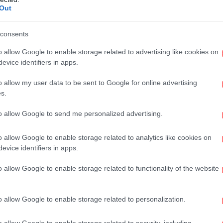
Out
σι και χθες ήταν δίπλα της.
Αξι
consents
υ βρέθηκε στην ΕΡΤ, εντόπισε τους δύο
μαζί από το κτίριο της Αγίας Παρασκευής,
o allow Google to enable storage related to advertising like cookies on
evice identifiers in apps.
 της εκπομπής, ο ηθοποιός βρισκόταν καθ’
Έ
ξης
πίσω από τις κάμερες.
Σα
o allow my user data to be sent to Google for online advertising
s.
 να κάνουν περαιτέρω δηλώσεις κατά την
to allow Google to send me personalized advertising.
τική Τηλεόραση.
Β
o allow Google to enable storage related to analytics like cookies on
evice identifiers in apps.
o allow Google to enable storage related to functionality of the website
Φω
o allow Google to enable storage related to personalization.
o allow Google to enable storage related to security, including