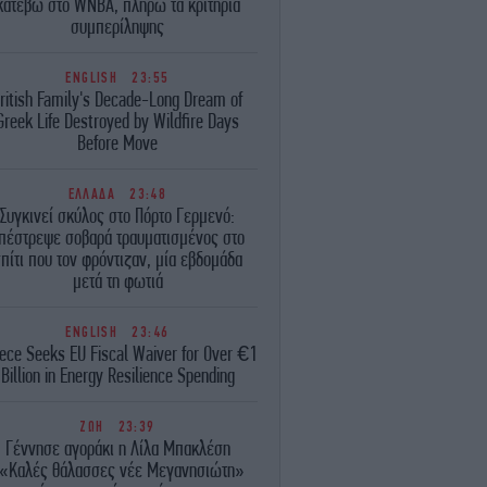
κατέβω στο WNBA, πληρώ τα κριτήρια
συμπερίληψης
ENGLISH
23:55
ritish Family's Decade-Long Dream of
Greek Life Destroyed by Wildfire Days
Before Move
ΕΛΛΑΔΑ
23:48
Συγκινεί σκύλος στο Πόρτο Γερμενό:
πέστρεψε σοβαρά τραυματισμένος στο
πίτι που τον φρόντιζαν, μία εβδομάδα
μετά τη φωτιά
ENGLISH
23:46
ece Seeks EU Fiscal Waiver for Over €1
Billion in Energy Resilience Spending
ΖΩΗ
23:39
Γέννησε αγοράκι η Λίλα Μπακλέση
«Καλές θάλασσες νέε Μεγανησιώτη»