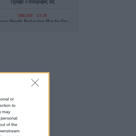
έγραψε ο σύντροφός της
ENGLISH
23:35
eece Unveils Restoration Plan for Fire-
avaged Western Attica, Vows Erosion
Works by September 15
ΕΛΛΑΔΑ
23:28
Φωτιά στη Σητεία -Επιχειρούν 40
οσβέστες, ισχυροί άνεμοι στην περιοχή
ΚΟΣΜΟΣ
23:16
ιμακώνεται η κόντρα Μαδρίτης-Ρώμης:
Η κυβέρνηση Σάντσεθ ανακοίνωσε
έγχους στα σύνορα για ταξιδιώτες από
την Ιταλία
sonal or
ection to
ou may
ΚΟΣΜΟΣ
23:14
 personal
υρκία: «Η συμφωνία με το Πακιστάν και
η Σαουδική Αραβία δεν αντιβαίνει στις
out of the
δεσμεύσεις μας προς το ΝΑΤΟ»
 downstream