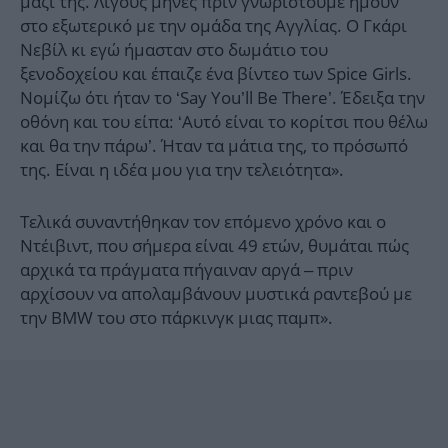
μαζί της. Λίγους μήνες πριν γνωριστούμε ήμουν
στο εξωτερικό με την ομάδα της Αγγλίας. Ο Γκάρι
Νεβίλ κι εγώ ήμασταν στο δωμάτιο του
ξενοδοχείου και έπαιζε ένα βίντεο των Spice Girls.
Νομίζω ότι ήταν το ‘Say You’ll Be There’. Έδειξα την
οθόνη και του είπα: ‘Αυτό είναι το κορίτσι που θέλω
και θα την πάρω’. Ήταν τα μάτια της, το πρόσωπό
της. Είναι η ιδέα μου για την τελειότητα».
Τελικά συναντήθηκαν τον επόμενο χρόνο και ο
Ντέιβιντ, που σήμερα είναι 49 ετών, θυμάται πώς
αρχικά τα πράγματα πήγαιναν αργά – πριν
αρχίσουν να απολαμβάνουν μυστικά ραντεβού με
την BMW του στο πάρκινγκ μιας παμπ».