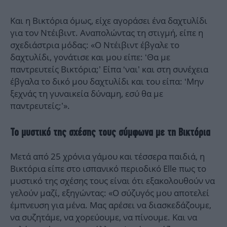
Και η Βικτόρια όμως, είχε αγοράσει ένα δαχτυλίδι
για τον Ντέιβιντ. Αναπολώντας τη στιγμή, είπε η
σχεδιάστρια μόδας: «Ο Ντέιβιντ έβγαλε το
δαχτυλίδι, γονάτισε και μου είπε: ‘Θα με
παντρευτείς Βικτόρια;’ Είπα ‘ναι’ και στη συνέχεια
έβγαλα το δικό μου δαχτυλίδι και του είπα: ‘Μην
ξεχνάς τη γυναικεία δύναμη, εσύ θα με
παντρευτείς;’».
Το μυστικό της σχέσης τους σύμφωνα με τη Βικτόρια
Μετά από 25 χρόνια γάμου και τέσσερα παιδιά, η
Βικτόρια είπε στο ισπανικό περιοδικό Elle πως το
μυστικό της σχέσης τους είναι ότι εξακολουθούν να
γελούν μαζί, εξηγώντας: «Ο σύζυγός μου αποτελεί
έμπνευση για μένα. Μας αρέσει να διασκεδάζουμε,
να συζητάμε, να χορεύουμε, να πίνουμε. Και να