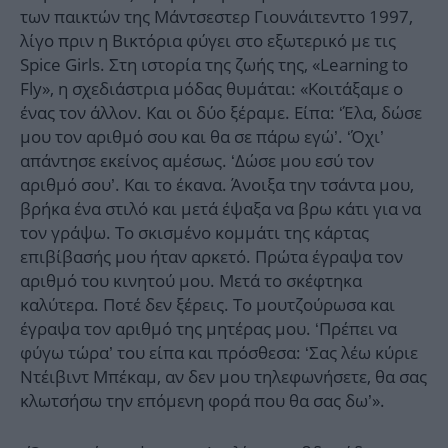
των παικτών της Μάντσεστερ Γιουνάιτενττο 1997,
λίγο πριν η Βικτόρια φύγει στο εξωτερικό με τις
Spice Girls. Στη ιστορία της ζωής της, «Learning to
Fly», η σχεδιάστρια μόδας θυμάται: «Κοιτάξαμε ο
ένας τον άλλον. Και οι δύο ξέραμε. Είπα: ‘Έλα, δώσε
μου τον αριθμό σου και θα σε πάρω εγώ’. ‘Όχι’
απάντησε εκείνος αμέσως. ‘Δώσε μου εσύ τον
αριθμό σου’. Και το έκανα. Άνοιξα την τσάντα μου,
βρήκα ένα στιλό και μετά έψαξα να βρω κάτι για να
τον γράψω. Το σκισμένο κομμάτι της κάρτας
επιβίβασής μου ήταν αρκετό. Πρώτα έγραψα τον
αριθμό του κινητού μου. Μετά το σκέφτηκα
καλύτερα. Ποτέ δεν ξέρεις. Το μουτζούρωσα και
έγραψα τον αριθμό της μητέρας μου. ‘Πρέπει να
φύγω τώρα’ του είπα και πρόσθεσα: ‘Σας λέω κύριε
Ντέιβιντ Μπέκαμ, αν δεν μου τηλεφωνήσετε, θα σας
κλωτσήσω την επόμενη φορά που θα σας δω’».