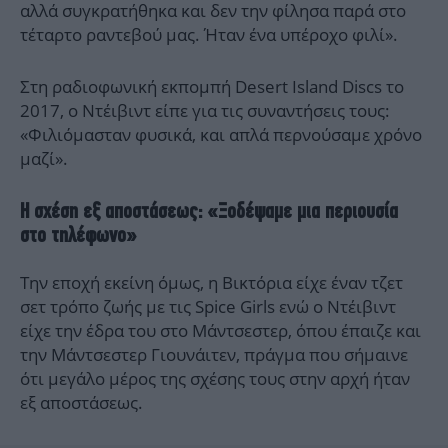
αλλά συγκρατήθηκα και δεν την φίλησα παρά στο
τέταρτο ραντεβού μας. Ήταν ένα υπέροχο φιλί».
Στη ραδιοφωνική εκπομπή Desert Island Discs το
2017, ο Ντέιβιντ είπε για τις συναντήσεις τους:
«Φιλιόμασταν φυσικά, και απλά περνούσαμε χρόνο
μαζί».
Η σχέση εξ αποστάσεως: «Ξοδέψαμε μια περιουσία
στο τηλέφωνο»
Την εποχή εκείνη όμως, η Βικτόρια είχε έναν τζετ
σετ τρόπο ζωής με τις Spice Girls ενώ ο Ντέιβιντ
είχε την έδρα του στο Μάντσεστερ, όπου έπαιζε και
την Μάντσεστερ Γιουνάιτεν, πράγμα που σήμαινε
ότι μεγάλο μέρος της σχέσης τους στην αρχή ήταν
εξ αποστάσεως.