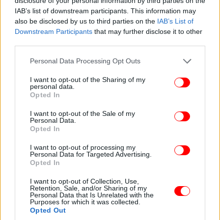
disclosure of your personal information by third parties on the
IAB’s list of downstream participants. This information may
also be disclosed by us to third parties on the
IAB’s List of
Downstream Participants
that may further disclose it to other
third parties.
Please note that this website/app uses one or more Google
Personal Data Processing Opt Outs
services and may gather and store information including but
not limited to your visit or usage behaviour. You may click to
I want to opt-out of the Sharing of my
Τι αγαπάει περισσότερο ο Ντέιβιντ στη Βικτόρια
personal data.
grant or deny consent to Google and its third-party tags to
Opted In
use your data for below specified purposes in below Google
Ο γάμος τους έχει καταφέρει να επιβιώσει για 2,5
consent section.
I want to opt-out of the Sale of my
δεκαετίες, φυσικά, γεμάτες σκαμπανεβάσματα.
Personal Data.
Αλλά ο ίδιος ο Ντέιβιντ Μπέκαμ είχε αποκαλύψει
Opted In
στο podcast του Τζέιμς Κόρντεν τι αγαπάει
I want to opt-out of processing my
περισσότερο στη Βικτόρια.
Personal Data for Targeted Advertising.
Opted In
I want to opt-out of Collection, Use,
Retention, Sale, and/or Sharing of my
Personal Data that Is Unrelated with the
Purposes for which it was collected.
Opted Out