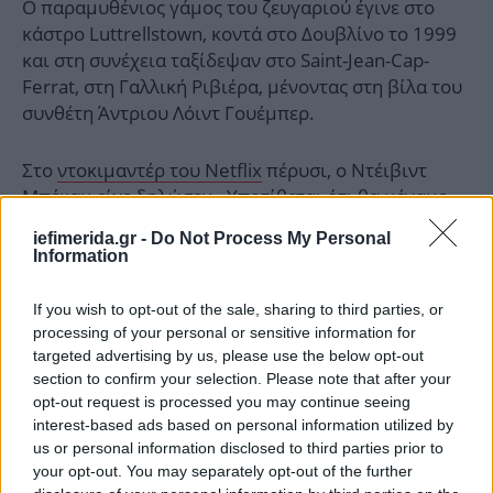
Ο παραμυθένιος γάμος του ζευγαριού έγινε στο
κάστρο Luttrellstown, κοντά στο Δουβλίνο το 1999
και στη συνέχεια ταξίδεψαν στο Saint-Jean-Cap-
Ferrat, στη Γαλλική Ριβιέρα, μένοντας στη βίλα του
συνθέτη Άντριου Λόιντ Γουέμπερ.
Στο
ντοκιμαντέρ του Netflix
πέρυσι, ο Ντέιβιντ
Μπέκαμ είχε δηλώσει: «Υποτίθεται ότι θα μέναμε
εκεί για 10 ημέρες, αλλά ο προπονητής μου
iefimerida.gr -
Do Not Process My Personal
τηλεφώνησε περίπου πέντε ημέρες μετά και μου
Information
είπε: ‘Σε χρειάζομαι πίσω στην προπόνηση’».
If you wish to opt-out of the sale, sharing to third parties, or
processing of your personal or sensitive information for
targeted advertising by us, please use the below opt-out
section to confirm your selection. Please note that after your
opt-out request is processed you may continue seeing
interest-based ads based on personal information utilized by
us or personal information disclosed to third parties prior to
your opt-out. You may separately opt-out of the further