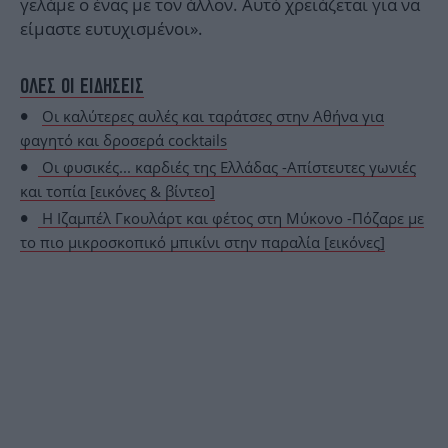
γελάμε ο ένας με τον άλλον. Αυτό χρειάζεται για να
είμαστε ευτυχισμένοι».
ΟΛΕΣ ΟΙ ΕΙΔΗΣΕΙΣ
Οι καλύτερες αυλές και ταράτσες στην Αθήνα για
φαγητό και δροσερά cocktails
Οι φυσικές... καρδιές της Ελλάδας -Απίστευτες γωνιές
και τοπία [εικόνες & βίντεο]
Η Ιζαμπέλ Γκουλάρτ και φέτος στη Μύκονο -Πόζαρε με
το πιο μικροσκοπικό μπικίνι στην παραλία [εικόνες]