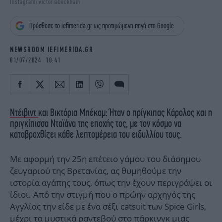
Instagram/victoriabeckham
iBOOKS
ΖΩΔΙΑ
OSCARS
THE OCEAN
Πρόσθεσε το iefimerida.gr ως προτιμώμενη πηγή στη Google
MEDIA
ELAMEFORA
NEWSROOM IEFIMERIDA.GR
NEWSLETTER
01/07/2024 10:41
Ντέιβιντ
και Βικτόρια Μπέκαμ: Ήταν ο πρίγκιπας Κάρολος και η
πριγκίπισσα Νταϊάνα της εποχής τος, με τον κόσμο να
καταβροχθίζει κάθε λεπτομέρεια του ειδυλλίου τους.
Με αφορμή την 25η επέτειο γάμου του διάσημου
ζευγαριού της Βρετανίας, ας θυμηθούμε την
ιστορία αγάπης τους, όπως την έχουν περιγράψει οι
ίδιοι. Από την στιγμή που ο πρώην αρχηγός της
Αγγλίας την είδε με ένα σέξι catsuit των Spice Girls,
μέχρι τα μυστικά ραντεβού στο πάρκινγκ μιας