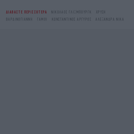
ΔΙΑΒΑΣΤΕ ΠΕΡΙΣΣΟΤΕΡΑ
ΝΙΚΌΛΑΟΣ ΓΛΊΞΜΠΟΥΡΓΚ
ΧΡΥΣΉ
ΒΑΡΔΙΝΟΓΙΆΝΝΗ
ΓΆΜΟΙ
ΚΩΝΣΤΑΝΤΊΝΟΣ ΑΡΓΥΡΌΣ
ΑΛΕΞΑΝΔΡΑ ΝΙΚΑ