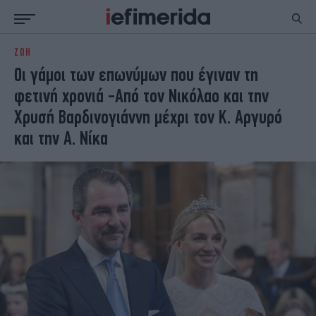
ΖΩΗ
ΕΙΔΗΣΕΙΣ
ΠΟΛΙΤΙΚΗ
Οι γάμοι των επωνύμων που έγιναν τη
NON PAPER
ΕΛΛΑΔΑ
φετινή χρονιά -Από τον Νικόλαο και την
ΟΙΚΟΝΟΜΙΑ
ΚΟΣΜΟΣ
Χρυσή Βαρδινογιάννη μέχρι τον Κ. Αργυρό
ΠΟΛΙΤΙΣΜΟΣ
ΠΑΝΕΛΛΗΝΙΕΣ
και την Α. Νίκα
ΖΩΗ
ΣΠΟΡ
ΓΥΝΑΙΚΑ
ENGLISH EDITION
ΠΟΛΗ
STORIES
ΕΚΛΟΓΕΣ
TRAVEL
ΤΕΧΝΟΛΟΓΙΑ
ΥΓΕΙΑ
DESIGN
ΟΛΥΜΠΙΑΚΟΙ ΑΓΩΝΕΣ
EURO
GREEN
PODCAST
iAUTOKINITO
iOPINIONS
iGASTRONOMIE