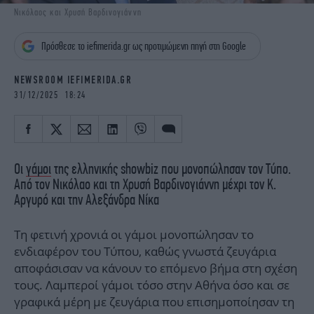
iBOOKS
ΖΩΔΙΑ
Νικόλαος και Χρυσή Βαρδινογιάννη
OSCARS
THE OCEAN
Πρόσθεσε το iefimerida.gr ως προτιμώμενη πηγή στη Google
MEDIA
ELAMEFORA
NEWSROOM IEFIMERIDA.GR
NEWSLETTER
31/12/2025 18:24
Οι
γάμοι
της ελληνικής showbiz που μονοπώλησαν τον Τύπο.
Από τον Νικόλαο και τη Χρυσή Βαρδινογιάννη μέχρι τον Κ.
Αργυρό και την Αλεξάνδρα Νίκα
Τη φετινή χρονιά οι γάμοι μονοπώλησαν το
ενδιαφέρον του Τύπου, καθώς γνωστά ζευγάρια
αποφάσισαν να κάνουν το επόμενο βήμα στη σχέση
τους. Λαμπεροί γάμοι τόσο στην Αθήνα όσο και σε
γραφικά μέρη με ζευγάρια που επισημοποίησαν τη