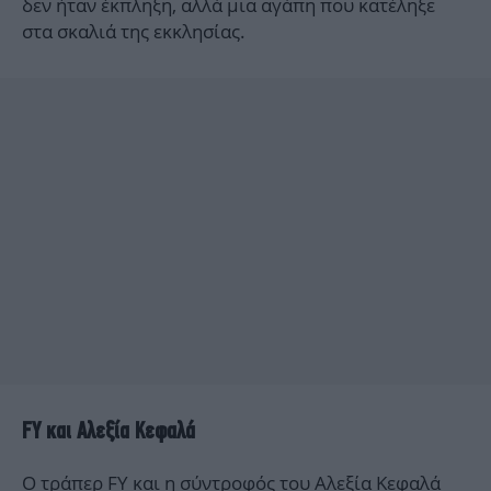
δεν ήταν έκπληξη, αλλά μια αγάπη που κατέληξε
στα σκαλιά της εκκλησίας.
FY και Αλεξία Κεφαλά
Ο τράπερ
FY
και η σύντροφός του Αλεξία Κεφαλά