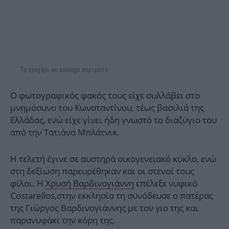
Το ζευγάρι σε επίσημο πορτραίτο
Ο φωτογραφικός φακός τους είχε συλλάβει στο
μνημόσυνο του Κωνσταντίνου, τέως βασιλιά της
Ελλάδας, ενώ είχε γίνει ήδη γνωστό το διαζύγιο του
από την Τατιάνα Μπλάτνικ.
Η τελετή έγινε σε αυστηρά οικογενειακό κύκλο, ενώ
στη δεξίωση παρευρέθηκαν και οι στενοί τους
φίλοι. Η
Χρυσή Βαρδινογιάννη
επέλεξε νυφικό
Costarellos,στην εκκλησία τη συνόδευσε ο πατέρας
της Γιώργος Βαρδινογιάννης με τον γιο της και
παρανυφάκι την κόρη της.