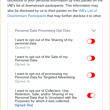
disclosure of your personal information by third parties on the
IAB’s list of downstream participants. This information may
also be disclosed by us to third parties on the
IAB’s List of
Downstream Participants
that may further disclose it to other
third parties.
Please note that this website/app uses one or more Google
Personal Data Processing Opt Outs
Η Αλεξάνδρα Νίκα
services and may gather and store information including but
not limited to your visit or usage behaviour. You may click to
I want to opt-out of the Sharing of my
personal data.
grant or deny consent to Google and its third-party tags to
Opted In
use your data for below specified purposes in below Google
consent section.
I want to opt-out of the Sale of my
Personal Data.
Opted In
I want to opt-out of processing my
Personal Data for Targeted Advertising.
Opted In
I want to opt-out of Collection, Use,
Retention, Sale, and/or Sharing of my
Personal Data that Is Unrelated with the
Purposes for which it was collected.
Opted Out