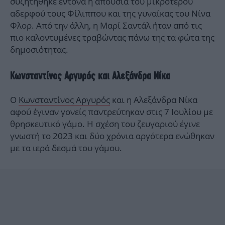
συζητήθηκε έντονα η απουσία του μικρότερου
αδερφού τους Φίλιππου και της γυναίκας του Νίνα
Φλορ. Από την άλλη, η Μαρί Σαντάλ ήταν από τις
πιο καλοντυμένες τραβώντας πάνω της τα φώτα της
δημοσιότητας.
Κωνσταντίνος Αργυρός και Αλεξάνδρα Νίκα
Ο
Κωνσταντίνος Αργυρός
και η Αλεξάνδρα Νίκα
αφού έγιναν γονείς παντρεύτηκαν στις 7 Ιουλίου με
θρησκευτικό γάμο. Η σχέση του ζευγαριού έγινε
γνωστή το 2023 και δύο χρόνια αργότερα ενώθηκαν
με τα ιερά δεσμά του γάμου.