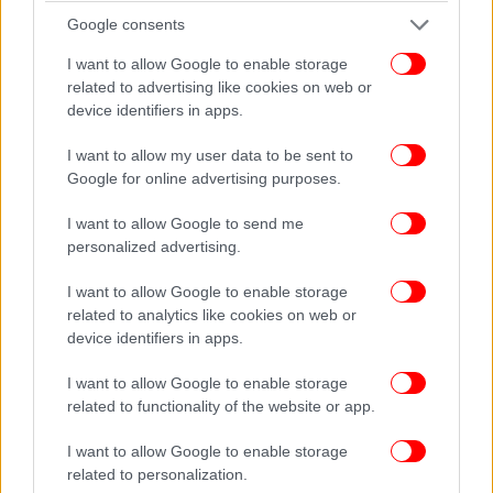
Google consents
Το ζευγάρι στηρίζει ο ένας τον άλλον στις
I want to allow Google to enable storage
επαγγελματικές του δραστηριότητες, ενώ
related to advertising like cookies on web or
προσπαθούν να διατηρούν χαμηλούς τόνους στην
device identifiers in apps.
οικογενειακή τους ζωή.
I want to allow my user data to be sent to
Google for online advertising purposes.
Χρήστος Χολίδης και Κατερίνα Γκιουζέλη
I want to allow Google to send me
Μετά από τρία χρόνια σχέσης ο
Χρήστος Χολίδης
personalized advertising.
παντρεύτηκε την αγαπημένη του Κατερίνα
Γκιουζέλη. Οι δυο τους έχουν κρατήσει ένα
I want to allow Google to enable storage
ιδιαίτερα χαμηλό προφίλ και δεν προκαλούν με την
related to analytics like cookies on web or
device identifiers in apps.
προσωπική τους ζωή.
I want to allow Google to enable storage
Το ζευγάρι παντρεύτηκε στις 19 Ιουλίου σε κτήμα
related to functionality of the website or app.
στην Ανατολική Αττική όπου παρευρέθηκαν
συγγενείς και φίλοι.
I want to allow Google to enable storage
related to personalization.