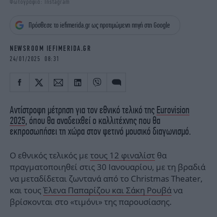
Φωτογραφία: Instagram
iBOOKS
ΖΩΔΙΑ
OSCARS
THE OCEAN
Πρόσθεσε το iefimerida.gr ως προτιμώμενη πηγή στη Google
MEDIA
ELAMEFORA
NEWSROOM IEFIMERIDA.GR
NEWSLETTER
24/01/2025 08:31
Αντίστροφη μέτρηση για τον εθνικό τελικό της
Eurovision
2025
, όπου θα αναδειχθεί ο καλλιτέχνης που θα
εκπροσωπήσει τη χώρα στον φετινό μουσικό διαγωνισμό.
Ο εθνικός τελικός με
τους 12 φιναλίστ
θα
πραγματοποιηθεί στις 30 Ιανουαρίου, με τη βραδιά
να μεταδίδεται ζωντανά από το Christmas Theater,
και τους
Έλενα Παπαρίζου και Σάκη Ρουβά
να
βρίσκονται στο «τιμόνι» της παρουσίασης.