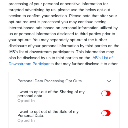
processing of your personal or sensitive information for
targeted advertising by us, please use the below opt-out
section to confirm your selection. Please note that after your
opt-out request is processed you may continue seeing
interest-based ads based on personal information utilized by
us or personal information disclosed to third parties prior to
your opt-out. You may separately opt-out of the further
disclosure of your personal information by third parties on the
IAB’s list of downstream participants. This information may
also be disclosed by us to third parties on the
IAB’s List of
Downstream Participants
that may further disclose it to other
ΟΛΕΣ ΟΙ ΕΙΔΗΣΕΙΣ
third parties.
Στο Παρά Πέντε: Ο Δημήτρης Πετρόπουλος
Please note that this website/app uses one or more Google
Personal Data Processing Opt Outs
αποκαλύπτει πόσα πήρε για τις επαναλήψεις μετά από 11
services and may gather and store information including but
χρόνια
not limited to your visit or usage behaviour. You may click to
I want to opt-out of the Sharing of my
personal data.
Ξέσπασε ο Νικόλιζας για Πλούταρχο-Θεοδωρίδου:
grant or deny consent to Google and its third-party tags to
Opted In
use your data for below specified purposes in below Google
Πόσο εύκολα ξεχνάνε, δεν έστειλαν ούτε στεφάνι στην
consent section.
Καίτη Γκρέυ
I want to opt-out of the Sale of my
Personal Data.
Εύη Δρούτσα: Τον Αργυρό στο Fame Story τον «έκοψα»
Opted In
γιατί δεν ήταν καλός, η Φουρέιρα δεν ήξερε ούτε λέξη