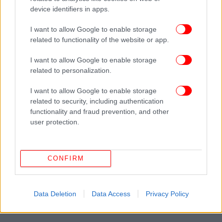
device identifiers in apps.
I want to allow Google to enable storage
related to functionality of the website or app.
ΠΕΡΙΣΣΟΤΕΡΑ ΒΙΝΤΕΟ
I want to allow Google to enable storage
related to personalization.
Ακολουθήστε το
στο Google News
και μάθετε
I want to allow Google to enable storage
πρώτοι όλες τις ειδήσεις
related to security, including authentication
functionality and fraud prevention, and other
Δείτε όλες τις τελευταίες
Ειδήσεις
από την Ελλάδα και τον Κόσμο,
user protection.
στο
ΔΙΑΒΑΣΤΕ ΠΕΡΙΣΣΟΤΕΡΑ
EUROVISION 2026
ΚΡΙΤΙΚΉ ΕΠΙΤΡΟΠΉ
CONFIRM
ΤΕΛΙΚΌΣ
ΜΙΧΆΛΗΣ ΧΑΤΖΗΓΙΆΝΝΗΣ
ΦΏΤΗΣ ΣΕΡΓΟΥΛΌΠΟΥΛΟΣ
ΓΙΑΝΝΗΣ
ΧΡΙΣΤΟΔΟΥΛΟΠΟΥΛΟΣ
Data Deletion
Data Access
Privacy Policy