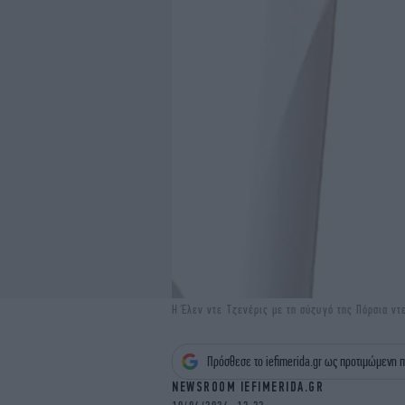
Η Έλεν ντε Τζενέρις με τη σύζυγό της Πόρσια ντ
Πρόσθεσε το iefimerida.gr ως προτιμώμενη π
NEWSROOM IEFIMERIDA.GR