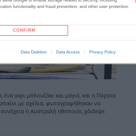
cation functionality and fraud prevention, and other user protection.
Ανα
πη
π
CONFIRM
M
Data Deletion
Data Access
Privacy Policy
δε
Cr
 ένα γκρι μπλουζάκι και μαγιό, και η Πόρσια
μπικίνι με σχέδια, φωτογραφήθηκαν να
η συνέχεια η Αυστραλή ηθοποιός χάιδεψε
Ο