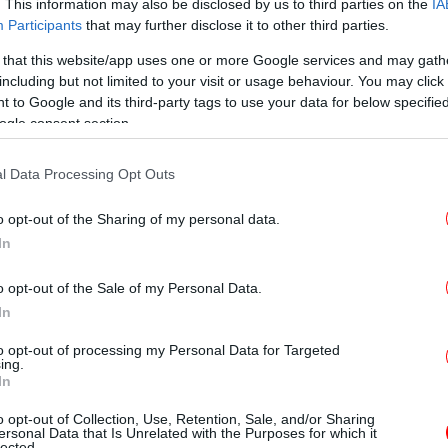
. This information may also be disclosed by us to third parties on the
IA
Participants
that may further disclose it to other third parties.
 that this website/app uses one or more Google services and may gath
Σ
including but not limited to your visit or usage behaviour. You may click 
 to Google and its third-party tags to use your data for below specifi
α
ogle consent section.
l Data Processing Opt Outs
Κ
o opt-out of the Sharing of my personal data.
In
o opt-out of the Sale of my Personal Data.
Τρ
In
σας
to opt-out of processing my Personal Data for Targeted
ing.
In
Τε
o opt-out of Collection, Use, Retention, Sale, and/or Sharing
ersonal Data that Is Unrelated with the Purposes for which it
lected.