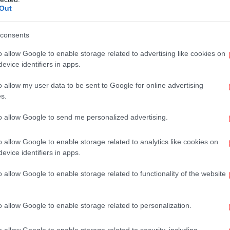
Out
Αυτ
consents
ς Έλεν ντε Τζένερις και της Πόρσια ντε
πα
o allow Google to enable storage related to advertising like cookies on
evice identifiers in apps.
o allow my user data to be sent to Google for online advertising
μένο εδώ και 18 χρόνια, φαίνεται πως
π
s.
μένο. Ο φωτογραφικός φακός των παπαράτσι
ται τρυφερές στιγμές.
to allow Google to send me personalized advertising.
o allow Google to enable storage related to analytics like cookies on
Η
evice identifiers in apps.
χέ
o allow Google to enable storage related to functionality of the website
Fro
o allow Google to enable storage related to personalization.
14
o allow Google to enable storage related to security, including