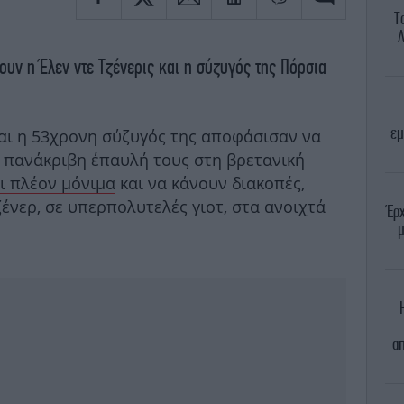
Τ
Λ
νουν η
Έλεν ντε Τζένερις
και η σύζυγός της Πόρσια
εμ
αι η 53χρονη σύζυγός της αποφάσισαν να
ν
πανάκριβη έπαυλή τους στη βρετανική
ι πλέον μόνιμα
και να κάνουν διακοπές,
ζένερ, σε υπερπολυτελές γιοτ, στα ανοιχτά
Έρ
μ
απ