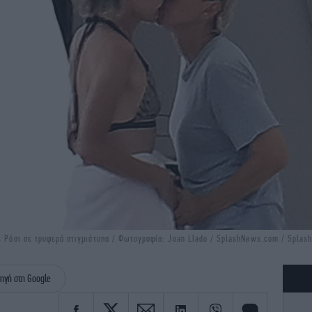
ε Ρόσι σε τρυφερά στιγμιότυπα / Φωτογραφία: Joan Llado / SplashNews.com / Splash
ηγή στη Google