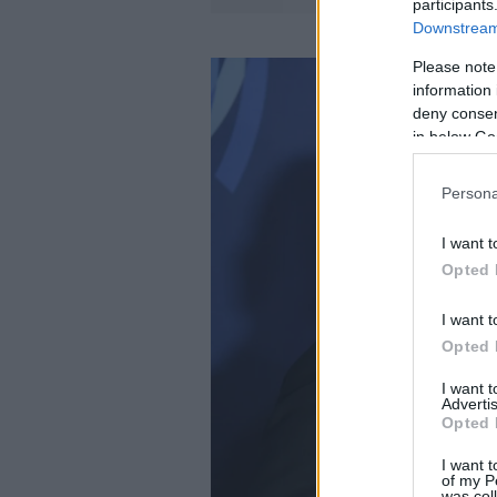
participants
Downstream 
Please note
information 
deny consent
in below Go
Persona
I want t
Opted 
I want t
Opted 
I want 
Advertis
Opted 
I want t
of my P
was col