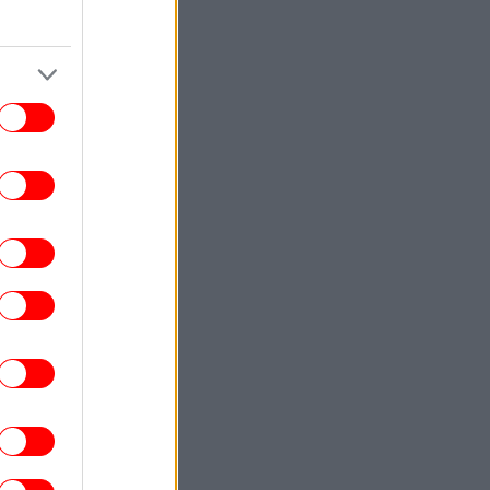
πραγματική μυκηναϊκή ναυπηγική
ΣΠΟΡ
10:19
ούς τους ποδοσφαιριστές τους είχες για
λαίμαχους, αλλά παίζουν ακόμα μπάλα
ΣΠΟΡ
10:11
Νέες σκιές για τον Ινφαντίνο: Η UEFA
λήρωσε εξαψήφιο ποσό σε φερόμενη
σύντροφό του, λέει η Telegraph -Tο
αρνείται ο ίδιος
ΖΩΗ
10:07
 Ανδρομάχη πόσταρε φωτό με ορό στο
ρι μετά το θέμα με την υγεία της -«Μην
ανησυχείτε, το ‘χω»
ENGLISH
10:00
m Lunar Landscape to Lush Ecosystem:
 Lakes Emerge From Abandoned Greek
Mines