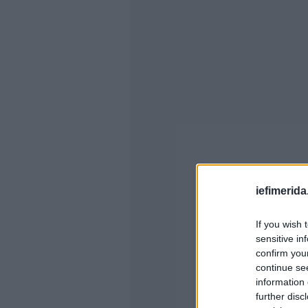
iefimerida
If you wish 
sensitive in
confirm you
continue se
information 
further disc