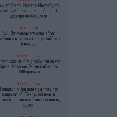
ΠΟΛΙΤΙΣΜΟΣ
11:20
ο Φεστιβάλ του Μεγάρου Μουσικής στη
ίμνη: Τζαζ, μπάντες, Ρεμπούτσικα -Η
ορχήστρα του Κουρεντζή
ΣΠΟΡ
11:18
ΟΦΗ: Παρουσίασε την εκτός έδρας
φάνισή του -Φτιάχνει... πορτοκαλί σερί
[εικόνες]
ΕΛΛΑΔΑ
11:13
χονται νέες μειώσεις τιμών στα σούπερ
άρκετ -Μέχρι και 7% για τουλάχιστον
1000 προϊόντα
ΕΛΛΑΔΑ
11:04
Η επόμενη ημέρα μετά τις φωτιές στη
Δυτική Αττική -Τα έργα Antinero, η
οκατάσταση και η «μάχη» πριν από τις
βροχές