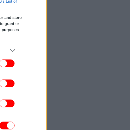
κοιμάσαι με κουβέρτα
B’s List of
ΕΛΛΑΔΑ
10:42
er and store
τρατηγική επένδυση του EFA GROUP στη
to grant or
Fractal για την ανάπτυξη προηγμένων
ed purposes
μυντικών τεχνολογιών σε Ελλάδα και
Κύπρο
ΕΛΛΑΔΑ
10:33
Φωτιά σε ακατοίκητο κτίριο της
ουμουνδούρου, στο κέντρο της Αθήνας
-Απεγκλωβίστηκε ένα άτομο
GREEN
10:30
εις λόγοι που οι ντομάτες από τον κήπο
 έχουν σκληρή φλούδα -Και τι μπορείτε
να κάνετε
STORIES
10:24
λικά ο Οδυσσέας ταξίδευε με πλοίο των
Βίκινγκ; Η επιλογή του Νόλαν και η