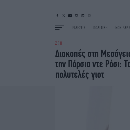
ΕΙΔΗΣΕΙΣ
ΠΟΛΙΤΙΚΗ
NON PAP
ΖΩΗ
ΕΙΔΗΣΕΙΣ
Π
Διακοπές στη Μεσόγειο
ΟΙΚΟΝΟΜΙΑ
Κ
την Πόρσια ντε Ρόσι: 
ΖΩΗ
Σ
ΠΟΛΗ
S
πολυτελές γιοτ
ΤΕΧΝΟΛΟΓΙΑ
Υ
EURO
G
iOPINIONS
i
OSCARS
T
NEWSLETTER