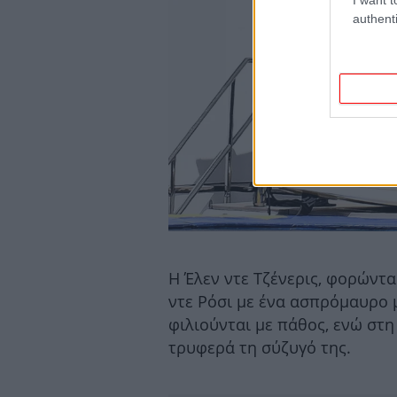
authenti
Η Έλεν ντε Τζένερις, φορώντας
ντε Ρόσι με ένα ασπρόμαυρο 
φιλιούνται με πάθος, ενώ στ
τρυφερά τη σύζυγό της.