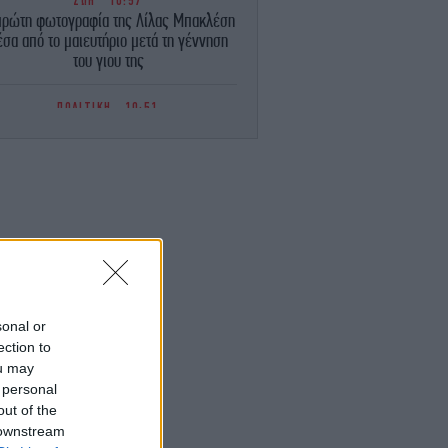
ΖΩΗ
10:57
πρώτη φωτογραφία της Λίλας Μπακλέση
έσα από το μαιευτήριο μετά τη γέννηση
του γιου της
ΠΟΛΙΤΙΚΗ
10:51
ρδαλιάς: Δεν θα εγκριθεί καμία μελέτη
α ανεμογεννήτριες σε αναδασωτέες και
ληγείσες από πυρκαγιές περιοχές της
Αττικής
ΑΥΤΟΚΙΝΗΤΟ
10:48
Alfa Romeo ετοιμάζει τη νέα γενιά της
Stelvio
ΣΠΟΡ
10:46
sonal or
Λίβερπουλ, μεταγραφές: «Έκλεισε»
ection to
δανεικό τον Ρόναλντ Αραούχο
ou may
 personal
ΓΥΝΑΙΚΑ
10:43
out of the
4 ελληνικά χωριά όπου τον Αύγουστο
 downstream