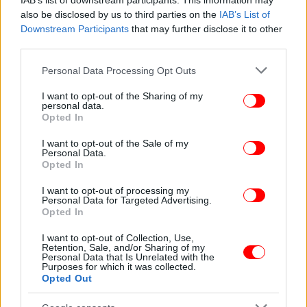
IAB’s list of downstream participants. This information may
also be disclosed by us to third parties on the
IAB’s List of
Downstream Participants
that may further disclose it to other
third parties.
Please note that this website/app uses one or more Google
Personal Data Processing Opt Outs
services and may gather and store information including but
not limited to your visit or usage behaviour. You may click to
I want to opt-out of the Sharing of my
personal data.
grant or deny consent to Google and its third-party tags to
Opted In
use your data for below specified purposes in below Google
consent section.
I want to opt-out of the Sale of my
Personal Data.
Opted In
I want to opt-out of processing my
Personal Data for Targeted Advertising.
Opted In
I want to opt-out of Collection, Use,
Retention, Sale, and/or Sharing of my
Personal Data that Is Unrelated with the
Purposes for which it was collected.
Opted Out