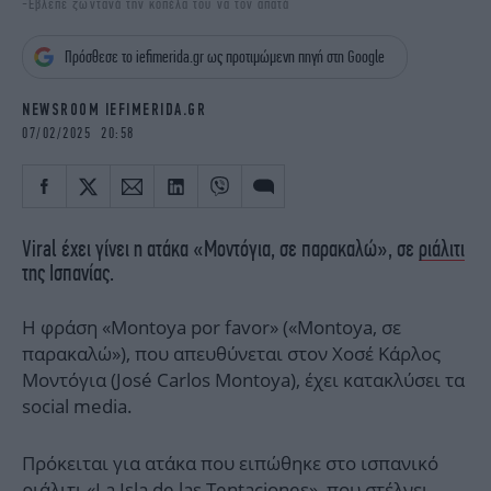
-Έβλεπε ζωντανά την κοπέλα του να τον απατά
iBOOKS
ΖΩΔΙΑ
OSCARS
THE OCEAN
Πρόσθεσε το iefimerida.gr ως προτιμώμενη πηγή στη Google
MEDIA
ELAMEFORA
NEWSROOM IEFIMERIDA.GR
NEWSLETTER
07/02/2025 20:58
Viral έχει γίνει η ατάκα «Μοντόγια, σε παρακαλώ», σε
ριάλιτι
της Ισπανίας.
Η φράση «Montoya por favor» («Montoya, σε
παρακαλώ»), που απευθύνεται στον Χοσέ Κάρλος
Μοντόγια (José Carlos Montoya), έχει κατακλύσει τα
social media.
Πρόκειται για ατάκα που ειπώθηκε στο ισπανικό
ριάλιτι «La Isla de las Tentaciones», που στέλνει