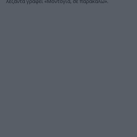
λεζάντα γράφει «Μοντόγια, σε παρακαλώ».