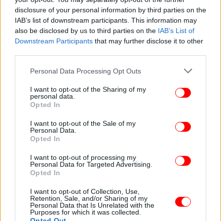
disclosure of your personal information by third parties on the
IAB’s list of downstream participants. This information may
also be disclosed by us to third parties on the
IAB’s List of
Downstream Participants
that may further disclose it to other
third parties.
Please note that this website/app uses one or more Google
Personal Data Processing Opt Outs
services and may gather and store information including but
not limited to your visit or usage behaviour. You may click to
I want to opt-out of the Sharing of my
personal data.
grant or deny consent to Google and its third-party tags to
Opted In
use your data for below specified purposes in below Google
consent section.
I want to opt-out of the Sale of my
Personal Data.
Opted In
I want to opt-out of processing my
Personal Data for Targeted Advertising.
Opted In
I want to opt-out of Collection, Use,
Retention, Sale, and/or Sharing of my
Personal Data that Is Unrelated with the
Purposes for which it was collected.
Όπως ισχυρίζονται, δεν μπορεί ένας
Opted Out