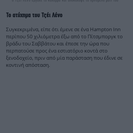
O Τζέι Λένο έβγαλε το κάλυμμα και αποκάλυψε το πρησμένο μάτι του
Το ατύχημα του Τζέι Λένο
Συγκεκριμένα, είπε ότι έμενε σε ένα Hampton Inn
περίπου 50 χιλιόμετρα έξω από το Πίτσμποργκ το
βράδυ του Σαββάτου και έπεσε την ώρα που
περπατούσε προς ένα εστιατόριο κοντά στο
ξενοδοχείο, πριν από μία παράσταση που έδινε σε
κοντινή απόσταση.