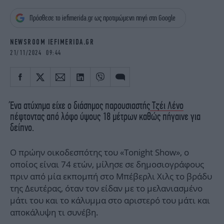
iBOOKS
ΖΩΔΙΑ
Πρόσθεσε το iefimerida.gr ως προτιμώμενη πηγή στη Google
OSCARS
THE OCEAN
MEDIA
ELAMEFORA
NEWSROOM IEFIMERIDA.GR
21/11/2024 09:44
NEWSLETTER
Ένα ατύχημα είχε ο διάσημος παρουσιαστής
Τζέι Λένο
πέφτοντας από λόφο ύψους 18 μέτρων καθώς πήγαινε για
δείπνο.
Ο πρώην οικοδεσπότης του «Tonight Show», ο
οποίος είναι 74 ετών, μίλησε σε δημοσιογράφους
πριν από μία εκπομπή στο Μπέβερλι Χιλς το βράδυ
της Δευτέρας, όταν τον είδαν με το μελανιασμένο
μάτι του και το κάλυμμα στο αριστερό του μάτι και
αποκάλυψη τι συνέβη.