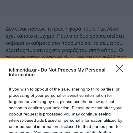
Δεν είναι πάντως, η πρώτη φορά που ο Τζέι Λένο
έχει κάποιο ατύχημα. Πριν από δύο χρόνια
υπέστη
σοβαρά εγκαύματα στο πρόσωπό και το σώμα του
,
εξαιτίας πυρκαγιάς στο γκαράζ του σπιτιού του. Ο
παρουσιαστής, ο οποίος είναι
φανατικός συλλέκτης
αυτοκινήτων
, εργαζόταν κάτω από ένα όχημα όταν
iefimerida.gr -
Do Not Process My Personal
αυτό πήρε φωτιά.
Information
Δεν πείστηκαν όλοι με το ατύχημα του Τζέι Λένο
If you wish to opt-out of the sale, sharing to third parties, or
processing of your personal or sensitive information for
Όσο για το τελευταίο περιστατικό, τα social media
targeted advertising by us, please use the below opt-out
πήραν «φωτιά» με πολλούς από τους χρήστες να
section to confirm your selection. Please note that after your
opt-out request is processed you may continue seeing
μην πείθονται με το ατύχημα του Τζέι Λένο.
interest-based ads based on personal information utilized by
us or personal information disclosed to third parties prior to
your opt-out. You may separately opt-out of the further