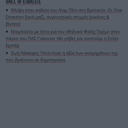
ΟΛΕΣ ΟΙ ΕΙΔΗΣΕΙΣ
Θλίψη στην κηδεία του Λίαμ Πέιν στη Βρετανία -Oι One
Direction ξανά μαζί, συγκινητικές στιγμές [εικόνες &
βίντεο]
Ντεμπούτο με ήττα για τον «θηλυκό Φατίχ Τερίμ» στον
πάγκο του ΠΑΣ Γιάννινα -Με γόβες και κοστούμι η Σελέν
Ερντέμ
Ζωή Λάσκαρη: Ποια είναι η αξία των κοσμημάτων της
που βγαίνουν σε δημοπρασία