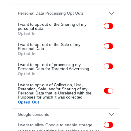
third parties.
Please note that this website/app uses one or more Google
Personal Data Processing Opt Outs
services and may gather and store information including but
not limited to your visit or usage behaviour. You may click to
I want to opt-out of the Sharing of my
personal data.
grant or deny consent to Google and its third-party tags to
Opted In
use your data for below specified purposes in below Google
consent section.
I want to opt-out of the Sale of my
Personal Data.
Opted In
I want to opt-out of processing my
Personal Data for Targeted Advertising.
Opted In
ΟΛΕΣ ΟΙ ΕΙΔΗΣΕΙΣ
I want to opt-out of Collection, Use,
Retention, Sale, and/or Sharing of my
Αποθέωση του Maestro από το παγκόσμιο κοινό: «Όσο
Personal Data that Is Unrelated with the
Purposes for which it was collected.
πιο κοντά στην τελειότητα μπορεί να φτάσει μια σειρά»
Opted Out
Μάκης Χριστοδουλόπουλος: Ο απίστευτος τρόπος με
τον οποίο τον «εξαφάνισαν» από την αφίσα, μετά την
Google consents
απόλυσή του
I want to allow Google to enable storage
Πόλυ Πάνου: «Δεν μου λείπει η γκρίνια της, αν ζούσε
related to advertising like cookies on web or