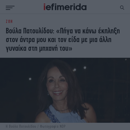
ΖΩΗ
ΕΙΔΗΣΕΙΣ
ΠΟΛΙΤΙΚΗ
Βούλα Πατουλίδου: «Πήγα να κάνω έκπληξη
NON PAPER
ΕΛΛΑΔΑ
στον άντρα μου και τον είδα με μια άλλη
ΟΙΚΟΝΟΜΙΑ
ΚΟΣΜΟΣ
γυναίκα στη μηχανή του»
ΠΟΛΙΤΙΣΜΟΣ
ΠΑΝΕΛΛΗΝΙΕΣ
ΖΩΗ
ΣΠΟΡ
ΓΥΝΑΙΚΑ
ENGLISH EDITION
ΠΟΛΗ
STORIES
ΕΚΛΟΓΕΣ
TRAVEL
ΤΕΧΝΟΛΟΓΙΑ
ΥΓΕΙΑ
DESIGN
ΟΛΥΜΠΙΑΚΟΙ ΑΓΩΝΕΣ
EURO
GREEN
PODCAST
iAUTOKINITO
iOPINIONS
iGASTRONOMIE
Η Βούλα Πατουλίδου / Φωτογραφία NDP