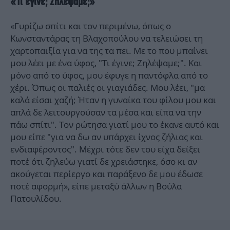
«Τι έγινε; Ζηλέψαμε;»
«Γυρίζω σπίτι και τον περιμένω, όπως ο
Κωνσταντάρας τη Βλαχοπούλου να τελειώσει τη
χαρτοπαιξία για να της τα πει. Με το που μπαίνει
μου λέει με ένα ύφος, "Τι έγινε; Ζηλέψαμε;". Και
μόνο από το ύφος, μου έφυγε η παντόφλα από το
χέρι. Όπως οι παλιές οι γιαγιάδες. Μου λέει, "μα
καλά είσαι χαζή; Ήταν η γυναίκα του φίλου μου και
απλά δε λειτουργούσαν τα μέσα και είπα να την
πάω σπίτι". Τον ρώτησα γιατί μου το έκανε αυτό και
μου είπε "για να δω αν υπάρχει ίχνος ζήλιας και
ενδιαφέροντος". Μέχρι τότε δεν του είχα δείξει
ποτέ ότι ζηλεύω γιατί δε χρειάστηκε, όσο κι αν
ακούγεται περίεργο και παράξενο δε μου έδωσε
ποτέ αφορμή», είπε μεταξύ άλλων η Βούλα
Πατουλίδου.