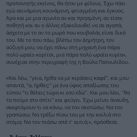
προπονητής εκείνος, θα ήταν με φίλους. Έχω πάει
εγώ σεινάμενη κουνάμενη, φτιαγμένη και έγκυος.
Άρα και με μια αγωνία αν και πρησμένη, αν είσαι
ποθητή και αν ο άλλος εξακολουθεί να σε αγαπά,
άσχετα με το αν το μωρό που κουβαλάς είναι δικό
του. Με το που πάω, βλέπω τον Δημήτρη, τον
σύζυγό μου, να έχει πάνω στη μηχανή ένα πάρα
πολύ ωραίο κορίτσι, μια πάρα πολύ ωραία κυρία»,
συνέχισε στην περιγραφή της η Βούλα Πατουλίδου.
«Και λέω, "γεια, ήρθα να με κεράσεις καφέ", και μου
απαντά, "α, ήρθες;" με ένα ύφος απαξίωσης του
τύπου "τι θέλεις τώρα κι εσύ εδώ". Και μου λέει, "θα
τα πούμε στο σπίτι" και φεύγει. Έχω μείνει άναυδη,
σκεφτόμουν τι να κάνω, να τον σκοτώσω; Να τον
γραπώσω; Να τρέξω πίσω του με την κοιλιά στο
στόμα; Να τον πιάσω από τ' αυτιά;», πρόσθεσε.