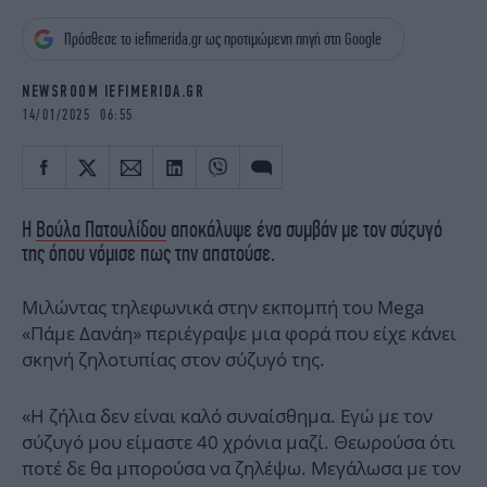
iBOOKS
ΖΩΔΙΑ
Πρόσθεσε το iefimerida.gr ως προτιμώμενη πηγή στη Google
OSCARS
THE OCEAN
MEDIA
ELAMEFORA
NEWSROOM IEFIMERIDA.GR
14/01/2025 06:55
NEWSLETTER
Η
Βούλα Πατουλίδου
αποκάλυψε ένα συμβάν με τον σύζυγό
της όπου νόμισε πως την απατούσε.
Μιλώντας τηλεφωνικά στην εκπομπή του Μega
«Πάμε Δανάη» περιέγραψε μια φορά που είχε κάνει
σκηνή ζηλοτυπίας στον σύζυγό της.
«Η ζήλια δεν είναι καλό συναίσθημα. Εγώ με τον
σύζυγό μου είμαστε 40 χρόνια μαζί. Θεωρούσα ότι
ποτέ δε θα μπορούσα να ζηλέψω. Μεγάλωσα με τον