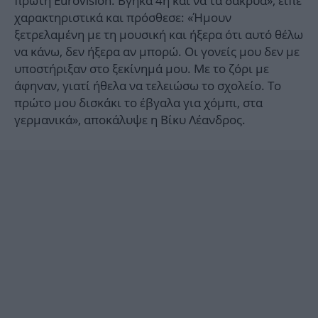
πρώτη Eurovision. Βγήκα 4η και να τα δάκρυα», είπε
χαρακτηριστικά και πρόσθεσε: «Ήμουν
ξετρελαμένη με τη μουσική και ήξερα ότι αυτό θέλω
να κάνω, δεν ήξερα αν μπορώ. Οι γονείς μου δεν με
υποστήριξαν στο ξεκίνημά μου. Με το ζόρι με
άφηναν, γιατί ήθελα να τελειώσω το σχολείο. Το
πρώτο μου δισκάκι το έβγαλα για χόμπι, στα
γερμανικά», αποκάλυψε η Βίκυ Λέανδρος.