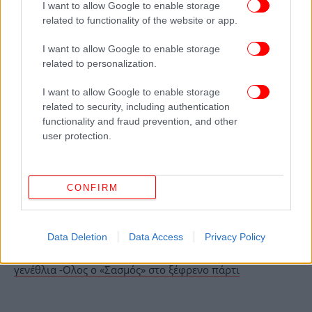
αυτές ήρθαν ήδη στο σπίτι, μπορεί να έρθει και
I want to allow Google to enable storage
ακόμα μία. Έχουν ψυχικά προβλήματα ακόμα,
related to functionality of the website or app.
προσπαθούμε να βοηθήσουμε», δήλωσε
I want to allow Google to enable storage
χαρακτηριστικά.
related to personalization.
ΟΛΕΣ ΟΙ ΕΙΔΗΣΕΙΣ
I want to allow Google to enable storage
related to security, including authentication
Θανάσης Κατερινόπουλος: Γιατί από την αρχή μιλούσε
functionality and fraud prevention, and other
για «έγκλημα» στην Πάτρα -Η ζωή και η άγνωστη
user protection.
τραγωδία του
Αντίνοος Αλμπάνης για καρκίνο: Σε εκπομπή είχαν
φωτογραφία μου με το ξυρισμένο κεφάλι και έλεγαν αν
CONFIRM
τους αρέσει
Ξεσπά η ελληνική showbiz: Οι αναρτήσεις των
διασήμων για το έγκλημα στην Πάτρα
Data Deletion
Data Access
Privacy Policy
Δανάη Παππά: Ο σύντροφος της «Θοδώρας» είχε
γενέθλια -Ολος ο «Σασμός» στο ξέφρενο πάρτι