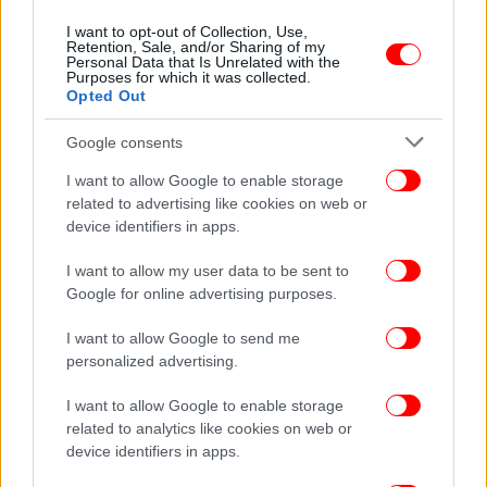
I want to opt-out of Collection, Use,
Retention, Sale, and/or Sharing of my
Personal Data that Is Unrelated with the
Purposes for which it was collected.
Opted Out
Google consents
I want to allow Google to enable storage
related to advertising like cookies on web or
device identifiers in apps.
I want to allow my user data to be sent to
Google for online advertising purposes.
I want to allow Google to send me
personalized advertising.
I want to allow Google to enable storage
«Να τελειώσει αυτός ο πόλεμος αύριο. Είναι
related to analytics like cookies on web or
τραγική η κατάσταση για τους ανθρώπους. Είπα ότι
device identifiers in apps.
ήθελα να βοηθήσω κάποιες οικογένειες. Δύο από