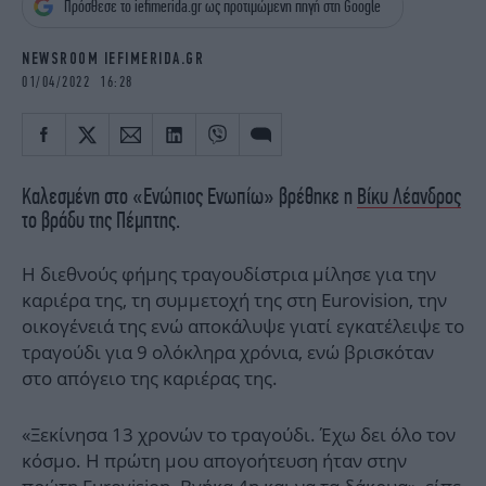
Πρόσθεσε το iefimerida.gr ως προτιμώμενη πηγή στη Google
iBOOKS
ΖΩΔΙΑ
OSCARS
THE OCEAN
NEWSROOM IEFIMERIDA.GR
MEDIA
ELAMEFORA
01/04/2022 16:28
NEWSLETTER
Καλεσμένη στο «Ενώπιος Ενωπίω» βρέθηκε η
Βίκυ Λέανδρος
το βράδυ της Πέμπτης.
Η διεθνούς φήμης τραγουδίστρια μίλησε για την
καριέρα της, τη συμμετοχή της στη Eurovision, την
οικογένειά της ενώ αποκάλυψε γιατί εγκατέλειψε το
τραγούδι για 9 ολόκληρα χρόνια, ενώ βρισκόταν
στο απόγειο της καριέρας της.
«Ξεκίνησα 13 χρονών το τραγούδι. Έχω δει όλο τον
κόσμο. Η πρώτη μου απογοήτευση ήταν στην