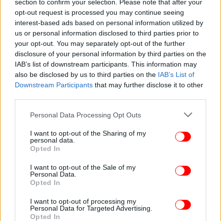
section to confirm your selection. Please note that after your
έλεγα πάντα ότι είναι φίλη μου και έτσι ήταν το
opt-out request is processed you may continue seeing
“διαβατήριό” μου».
interest-based ads based on personal information utilized by
us or personal information disclosed to third parties prior to
your opt-out. You may separately opt-out of the further
Τέλος, η Βίκυ Λέανδρος αποκάλυψε ότι αποφάσισε
disclosure of your personal information by third parties on the
να
φιλοξενήσει οικογένειες από την Ουκρανία
που
IAB’s list of downstream participants. This information may
έχουν πληγεί από τον πόλεμο.
also be disclosed by us to third parties on the
IAB’s List of
Downstream Participants
that may further disclose it to other
third parties.
Please note that this website/app uses one or more Google
Personal Data Processing Opt Outs
services and may gather and store information including but
not limited to your visit or usage behaviour. You may click to
I want to opt-out of the Sharing of my
personal data.
grant or deny consent to Google and its third-party tags to
Opted In
use your data for below specified purposes in below Google
consent section.
I want to opt-out of the Sale of my
Personal Data.
Opted In
I want to opt-out of processing my
Personal Data for Targeted Advertising.
Opted In