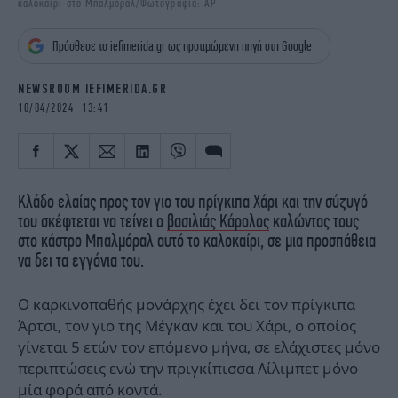
καλοκαίρι στο Μπαλμόραλ/Φωτογραφία: AP
iBOOKS
ΖΩΔΙΑ
OSCARS
THE OCEAN
Πρόσθεσε το iefimerida.gr ως προτιμώμενη πηγή στη Google
MEDIA
ELAMEFORA
NEWSROOM IEFIMERIDA.GR
NEWSLETTER
10/04/2024 13:41
Κλάδο ελαίας προς τον γιο του πρίγκιπα Χάρι και την σύζυγό
του σκέφτεται να τείνει ο
βασιλιάς Κάρολος
καλώντας τους
στο κάστρο Μπαλμόραλ αυτό το καλοκαίρι, σε μια προσπάθεια
να δει τα εγγόνια του.
Ο
καρκινοπαθής
μονάρχης έχει δει τον πρίγκιπα
Άρτσι, τον γιο της Μέγκαν και του Χάρι, ο οποίος
γίνεται 5 ετών τον επόμενο μήνα, σε ελάχιστες μόνο
περιπτώσεις ενώ την πριγκίπισσα Λίλιμπετ μόνο
μία φορά από κοντά.