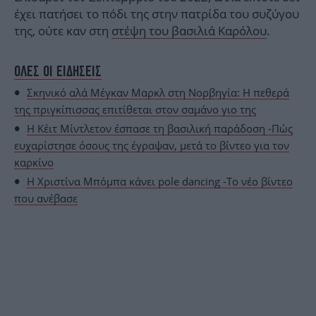
έχει πατήσει το πόδι της στην πατρίδα του συζύγου
της, ούτε καν στη
στέψη του βασιλιά Καρόλου
.
ΟΛΕΣ ΟΙ ΕΙΔΗΣΕΙΣ
Σκηνικό αλά Μέγκαν Μαρκλ στη Νορβηγία: Η πεθερά
της πριγκίπισσας επιτίθεται στον σαμάνο γιο της
H Κέιτ Μίντλετον έσπασε τη βασιλική παράδοση -Πώς
ευχαρίστησε όσους της έγραψαν, μετά το βίντεο για τον
καρκίνο
Η Xριστίνα Μπόμπα κάνει pole dancing -Το νέο βίντεο
που ανέβασε