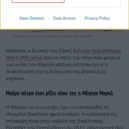
Data Deletion
Data Access
Privacy Policy
Ο πρίγκιπας Χάρι στην κηδεία της βασίλισσας Ελισάβετ
Μάλιστα, ο δούκας του Σάσεξ
διένυσε περισσότερα
από 5.000 μίλια
από το σπίτι του στην Καλιφόρνια
για να δει τον Κάρολο από κοντά όταν έγινε η
ανακοίνωση για τη διάγνωση του βασιλιά με
καρκίνο.
Μαύρη πέτρα έχει ρίξει πίσω της η Μέγκαν Μαρκλ
Η Μέγκαν εν τω μεταξύ, έχει να επισκεφθεί το
Ηνωμένο Βασίλειο αρκετό καιρό. Η τελευταία της
επίσκεψη ήταν στην κηδεία της βασίλισσας
Ελισάβετ τον Σεπτέμβριο του 2022, αλλά έκτοτε δεν