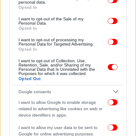
personal data.
grant or deny consent to Google and its third-party tags to
χρόνια υπάρχει μια πολυδιαφημισμένη
Opted In
use your data for below specified purposes in below Google
οικογενειακή διένεξη.
consent section.
I want to opt-out of the Sale of my
Personal Data.
Opted In
I want to opt-out of processing my
Personal Data for Targeted Advertising.
Opted In
I want to opt-out of Collection, Use,
Retention, Sale, and/or Sharing of my
Personal Data that Is Unrelated with the
Purposes for which it was collected.
Opted Out
Google consents
I want to allow Google to enable storage
related to advertising like cookies on web or
device identifiers in apps.
I want to allow my user data to be sent to
Google for online advertising purposes.