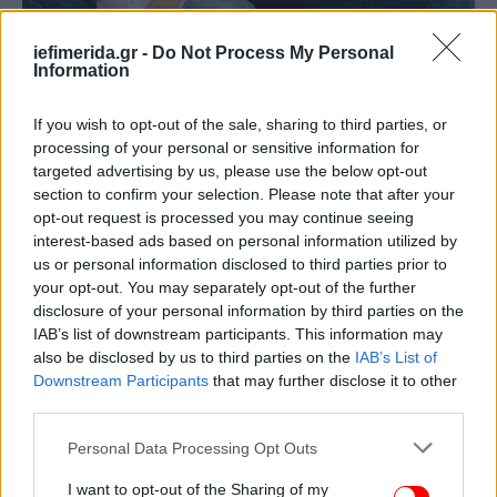
iefimerida.gr -
Do Not Process My Personal
Information
If you wish to opt-out of the sale, sharing to third parties, or
processing of your personal or sensitive information for
targeted advertising by us, please use the below opt-out
section to confirm your selection. Please note that after your
opt-out request is processed you may continue seeing
interest-based ads based on personal information utilized by
Ο πρίγκιπας Χάρι με τη σύζυγό του Μέγκαν και τα δύο τους παιδιά
us or personal information disclosed to third parties prior to
your opt-out. You may separately opt-out of the further
«Ήταν μια φανταστική επίσκεψη και φυσικά, ο
disclosure of your personal information by third parties on the
βασιλιάς χάρηκε πολύ που είδε τον εγγονό του και
IAB’s list of downstream participants. This information may
γνώρισε για πρώτη φορά την εγγονή του» είχε
also be disclosed by us to third parties on the
IAB’s List of
δηλώσει τότε η πηγή.
Downstream Participants
that may further disclose it to other
third parties.
Ο πρίγκιπας Χάρι από την πλευρά του φαίνεται
Please note that this website/app uses one or more Google
Personal Data Processing Opt Outs
επίσης πως επιθυμεί διακαώς να συμφιλιωθεί με
services and may gather and store information including but
τον πατέρα του, παρά το γεγονός πως τα τελευταία
not limited to your visit or usage behaviour. You may click to
I want to opt-out of the Sharing of my