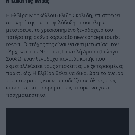
Η πλοκή της σειράς
Η Ελβίρα Μαρκέλλου (Ελίζα Σκολίδη) επιστρέφει
στο νησί της με μια φιλόδοξη αποστολή: να
μετατρέψει το χρεοκοπημένο ξενοδοχείο του
πατέρα της σε ένα κορυφαίο new concept tourist
resort. Ο στόχος της είναι να αντιμετωπίσει τον
«Άρχοντα του Νησιού», Παντελή Δρόσο (Γιώργο
Σουξέ), έναν ξενοδόχο παλαιάς κοπής που
εκμεταλλεύεται τους επισκέπτες με ξεπερασμένες
πρακτικές. Η Ελβίρα θέλει να δικαιώσει το όνειρο
του πατέρα της και να αποδείξει σε όλους τους
επικριτές ότι το όραμά τους μπορεί να γίνει
πραγματικότητα.