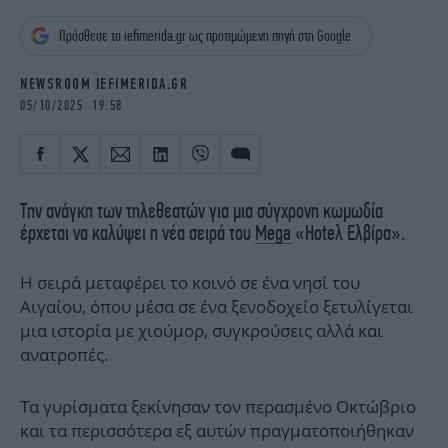
iBOOKS
ΖΩΔΙΑ
Πρόσθεσε το iefimerida.gr ως προτιμώμενη πηγή στη Google
OSCARS
THE OCEAN
MEDIA
ELAMEFORA
NEWSROOM IEFIMERIDA.GR
05/10/2025 19:58
NEWSLETTER
Την ανάγκη των τηλεθεατών για μια σύγχρονη κωμωδία
έρχεται να καλύψει η νέα σειρά του
Mega
«Hoteλ Ελβίρα».
Η σειρά μεταφέρει το κοινό σε ένα νησί του
Αιγαίου, όπου μέσα σε ένα ξενοδοχείο ξετυλίγεται
μια ιστορία με χιούμορ, συγκρούσεις αλλά και
ανατροπές.
Τα γυρίσματα ξεκίνησαν τον περασμένο Οκτώβριο
και τα περισσότερα εξ αυτών πραγματοποιήθηκαν