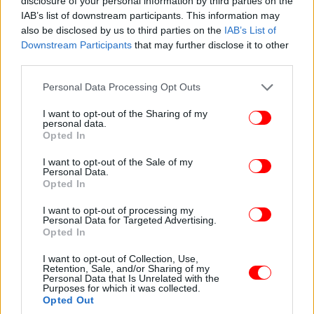
disclosure of your personal information by third parties on the
IAB’s list of downstream participants. This information may
also be disclosed by us to third parties on the
IAB’s List of
Downstream Participants
that may further disclose it to other
third parties.
Please note that this website/app uses one or more Google
Personal Data Processing Opt Outs
services and may gather and store information including but
not limited to your visit or usage behaviour. You may click to
I want to opt-out of the Sharing of my
personal data.
grant or deny consent to Google and its third-party tags to
Opted In
use your data for below specified purposes in below Google
consent section.
I want to opt-out of the Sale of my
Personal Data.
Opted In
I want to opt-out of processing my
Personal Data for Targeted Advertising.
Opted In
I want to opt-out of Collection, Use,
Retention, Sale, and/or Sharing of my
Personal Data that Is Unrelated with the
Purposes for which it was collected.
Opted Out