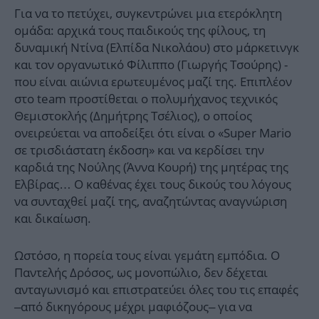
Για να το πετύχει, συγκεντρώνει μια ετερόκλητη
ομάδα: αρχικά τους παιδικούς της φίλους, τη
δυναμική Ντίνα (Ελπίδα Νικολάου) στο μάρκετινγκ
και τον οργανωτικό Φίλιππο (Γιωργής Τσούρης) -
που είναι αιώνια ερωτευμένος μαζί της. Επιπλέον
στο team προστίθεται ο πολυμήχανος τεχνικός
Θεμιστοκλής (Δημήτρης Τσέλιος), ο οποίος
ονειρεύεται να αποδείξει ότι είναι ο «Super Mario
σε τρισδιάστατη έκδοση» και να κερδίσει την
καρδιά της Νούλης (Άννα Κουρή) της μητέρας της
Ελβίρας… Ο καθένας έχει τους δικούς του λόγους
να συνταχθεί μαζί της, αναζητώντας αναγνώριση
και δικαίωση.
Ωστόσο, η πορεία τους είναι γεμάτη εμπόδια. Ο
Παντελής Δρόσος, ως μονοπώλιο, δεν δέχεται
ανταγωνισμό και επιστρατεύει όλες του τις επαφές
–από δικηγόρους μέχρι μαφιόζους– για να