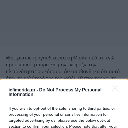
«Εκτιμώ ως τραγουδίστρια τη Μαρίνα Σάττι, εγώ
προσωπικά -μπορεί να μην εκφράζω την
πλειονότητα του κόσμου- δεν αισθάνθηκα ότι αυτό
ήταν το καλύτερό της τραγούδι. Βλέποντας και τα
υπόλοιπα στον διαγωνισμό, ήταν εντάξει. Αλλά δεν
iefimerida.gr -
Do Not Process My Personal
είμαι και αρμόδια, για να σας πω την αλήθεια. Δεν
Information
ξέρω πού βασίζεται η Eurovision, είναι ένα σόου.
Δεν έχουμε λόγο ούτε να το επικρίνουμε ιδιαίτερα.
If you wish to opt-out of the sale, sharing to third parties, or
Είναι αυτό που είναι. Δεν περιμένουμε να μας
processing of your personal or sensitive information for
σώσει καλλιτεχνικά η Eurovision, έτσι δεν είναι;».
targeted advertising by us, please use the below opt-out
section to confirm your selection. Please note that after your