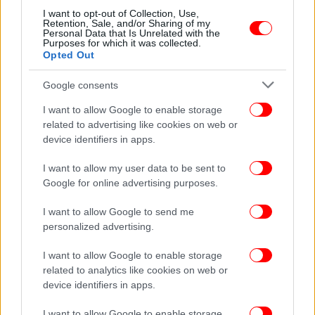
άκουσα και κάθε λέξη που είπαν. Είναι τρικλοποδιά
I want to opt-out of Collection, Use,
σχεδόν να βάλεις έναν άνθρωπο… δεν λέω ότι
Retention, Sale, and/or Sharing of my
Personal Data that Is Unrelated with the
συνέβη επίτηδες. Αλλά ήταν έξω από τα νερά τους.
Purposes for which it was collected.
Opted Out
Χαίρομαι πάρα πολύ να τους βλέπω να τραγουδούν
και να παίζουν».
Google consents
I want to allow Google to enable storage
ΟΛΕΣ ΟΙ ΕΙΔΗΣΕΙΣ
related to advertising like cookies on web or
Η Airbnb αποκάλυψε τα πιο περιζήτητα σπίτια της σε
device identifiers in apps.
όλο τον κόσμο -Ανάμεσά τους ένα ελληνικό, πού
I want to allow my user data to be sent to
βρίσκεται
Google for online advertising purposes.
Δημήτρης Σταρόβας: Το ιδιόχειρο σημείωμά του μέσα
από το νοσοκομείο -Με ένα σύμβολο
I want to allow Google to send me
Μοναχός ρώτησε τον Λάκη Γαβαλά αν είναι άντρας ή
personalized advertising.
γυναίκα –«Είσαι ηλίθιος», του απάντησε ο σχεδιαστής
I want to allow Google to enable storage
[βίντεο]
related to analytics like cookies on web or
device identifiers in apps.
I want to allow Google to enable storage