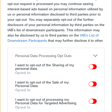
opt-out request is processed you may continue seeing
Νέγκα για δίδυμο Καλουτά-Αλευρά: Έξω από τα νερά
interest-based ads based on personal information utilized by
τους -Είναι τρικλοποδιά σχεδόν...
us or personal information disclosed to third parties prior to
your opt-out. You may separately opt-out of the further
Σχετικά με τους παρουσιαστές της Eurovision 2024
disclosure of your personal information by third parties on the
για την ΕΡΤ, η Αθηναΐς Νέγκα υποστήριξε ότι αν και
IAB’s list of downstream participants. This information may
είναι πολύ αξιόλογοι καλλιτέχνες, ήταν «έξω από τα
also be disclosed by us to third parties on the
IAB’s List of
Downstream Participants
that may further disclose it to other
νερά τους» και τελικά δεν μπόρεσαν να
third parties.
αντεπεξέλθουν στις προσδοκίες.
Please note that this website/app uses one or more Google
Personal Data Processing Opt Outs
Χαρακτηριστικά, είπε: «Είναι πολύ βαρύ να βάλεις
services and may gather and store information including but
not limited to your visit or usage behaviour. You may click to
I want to opt-out of the Sharing of my
έναν εξαιρετικό ηθοποιό -όπως είναι ο Θανάσης
personal data.
grant or deny consent to Google and its third-party tags to
Αλευράς-, τον οποίο εκτιμώ πάρα πολύ, μαζί με
Opted In
use your data for below specified purposes in below Google
έναν πάρα πολύ καλό τραγουδιστή και showman,
consent section.
I want to opt-out of the Sale of my
όπως είναι ο Ζερόμ Καλούτα, να τους βάλεις να
Personal Data.
κάνουν μια παρουσίαση Eurovision. Είναι έξω από
Opted In
τα νερά τους. Πιστεύω και πολλοί συνάδελφοι θα
I want to opt-out of processing my
δυσκολεύονταν. Νομίζω ότι ήταν δύσκολο γι'
Personal Data for Targeted Advertising.
Opted In
αυτούς. Δεν ξέρω να τους βαθμολογήσω, δεν