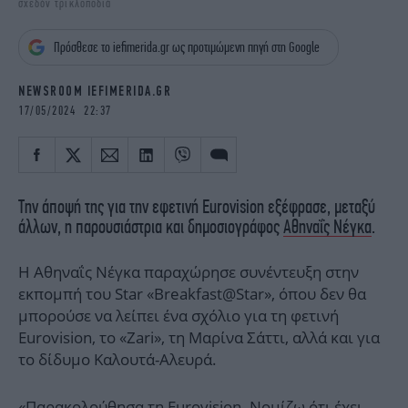
σχεδόν τρικλοποδιά
iBOOKS
ΖΩΔΙΑ
OSCARS
THE OCEAN
Πρόσθεσε το iefimerida.gr ως προτιμώμενη πηγή στη Google
MEDIA
ELAMEFORA
NEWSROOM IEFIMERIDA.GR
NEWSLETTER
17/05/2024 22:37
Την άποψή της για την εφετινή Eurovision εξέφρασε, μεταξύ
άλλων, η παρουσιάστρια και δημοσιογράφος
Αθηναΐς Νέγκα
.
Η Αθηναΐς Νέγκα παραχώρησε συνέντευξη στην
εκπομπή του Star «Breakfast@Star», όπου δεν θα
μπορούσε να λείπει ένα σχόλιο για τη φετινή
Eurovision, το «Zari», τη Μαρίνα Σάττι, αλλά και για
το δίδυμο Καλουτά-Αλευρά.
«Παρακολούθησα τη Eurovision. Νομίζω ότι έχει