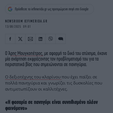
iBOOKS
ΖΩΔΙΑ
Πρόσθεσε το iefimerida.gr ως προτιμώμενη πηγή στη Google
OSCARS
THE OCEAN
MEDIA
ELAMEFORA
NEWSROOM IEFIMERIDA.GR
13/08/2025 09:01
NEWSLETTER
Ο Ά
ρης Μουγκοπέτρος,
με αφορμή το δικό του ατύχημα, έκανε
μία ανάρτηση εκφράζοντας τον προβληματισμό του για τα
περιστατικά βίας που σημειώνονται σε πανηγύρια.
Ο δεξιοτέχνης του κλαρίνου
που έχει παίξει σε
πολλά πανηγύρια και γνωρίζει τις δυσκολίες που
αντιμετωπίζουν οι καλλιτέχνες.
«Η φασαρία σε πανηγύρι είναι συνηθισμένο πλέον
φαινόμενο»