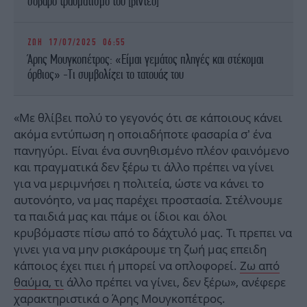
σοβαρό τραυματισμό του [βίντεο]
ΖΩΗ
17/07/2025 06:55
Άρης Μουγκοπέτρος: «Είμαι γεμάτος πληγές και στέκομαι
όρθιος» -Τι συμβολίζει το τατουάζ του
«Με θλίβει πολύ το γεγονός ότι σε κάποιους κάνει
ακόμα εντύπωση η οποιαδήποτε φασαρία σ’ ένα
πανηγύρι. Είναι ένα συνηθισμένο πλέον φαινόμενο
και πραγματικά δεν ξέρω τι άλλο πρέπει να γίνει
για να μεριμνήσει η πολιτεία, ώστε να κάνει το
αυτονόητο, να μας παρέχει προστασία. Στέλνουμε
τα παιδιά μας και πάμε οι ίδιοι και όλοι
κρυβόμαστε πίσω από το δάχτυλό μας. Τι πρεπει να
γινει για να μην ρισκάρουμε τη ζωή μας επειδη
κάποιος έχει πιει ή μπορεί να οπλοφορεί.
Ζω από
θαύμα, τι
άλλο πρέπει να γίνει, δεν ξέρω», ανέφερε
χαρακτηριστικά ο Άρης Μουγκοπέτρος.