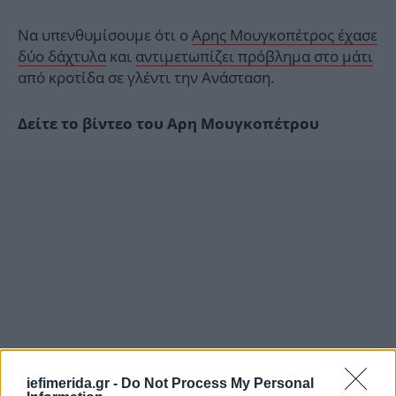
Να υπενθυμίσουμε ότι ο
Αρης Μουγκοπέτρος έχασε
δύο δάχτυλα
και
αντιμετωπίζει πρόβλημα στο μάτι
από κροτίδα σε γλέντι την Ανάσταση.
Δείτε το βίντεο του Αρη Μουγκοπέτρου
iefimerida.gr -
Do Not Process My Personal