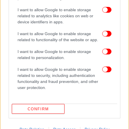
I want to allow Google to enable storage
related to analytics like cookies on web or
device identifiers in apps.
I want to allow Google to enable storage
related to functionality of the website or app.
I want to allow Google to enable storage
related to personalization.
ΠΕΡΙΣΣΟΤΕΡΑ ΒΙΝΤΕΟ
I want to allow Google to enable storage
related to security, including authentication
functionality and fraud prevention, and other
user protection.
Ακολουθήστε το
στο Google News
και μάθετε
πρώτοι όλες τις ειδήσεις
Δείτε όλες τις τελευταίες
Ειδήσεις
από την Ελλάδα και τον Κόσμο,
CONFIRM
στο