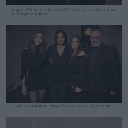
Μετά το τέλος της επίδειξης η Κάρλα Μπρούνι με την διεθνούς φημης
σχεδιάστρια Carla Bruni
Η Celia Kritharioti με τον σύζυγο της Νίκο Τσάκο και τις κόρες της