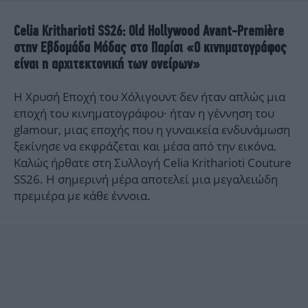
Celia Kritharioti SS26: Old Hollywood Avant-Première
στην Εβδομάδα Μόδας στο Παρίσι «Ο κινηματογράφος
είναι η αρχιτεκτονική των ονείρων»
Η Χρυσή Εποχή του Χόλιγουντ δεν ήταν απλώς μια
εποχή του κινηματογράφου· ήταν η γέννηση του
glamour, μιας εποχής που η γυναικεία ενδυνάμωση
ξεκίνησε να εκφράζεται και μέσα από την εικόνα.
Καλώς ήρθατε στη Συλλογή Celia Kritharioti Couture
SS26. Η σημερινή μέρα αποτελεί μια μεγαλειώδη
πρεμιέρα με κάθε έννοια.