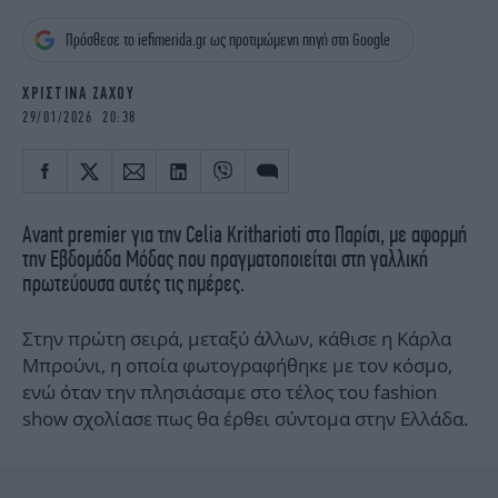
iBOOKS
ΖΩΔΙΑ
Πρόσθεσε το iefimerida.gr ως προτιμώμενη πηγή στη Google
OSCARS
THE OCEAN
MEDIA
ELAMEFORA
ΧΡΙΣΤΙΝΑ ΖΑΧΟΥ
29/01/2026 20:38
NEWSLETTER
Avant premier για την Celia Kritharioti στο Παρίσι, με αφορμή
την Εβδομάδα Μόδας που πραγματοποιείται στη γαλλική
πρωτεύουσα αυτές τις ημέρες.
Στην πρώτη σειρά, μεταξύ άλλων, κάθισε η Κάρλα
Μπρούνι, η οποία φωτογραφήθηκε με τον κόσμο,
ενώ όταν την πλησιάσαμε στο τέλος του fashion
show σχολίασε πως θα έρθει σύντομα στην Ελλάδα.