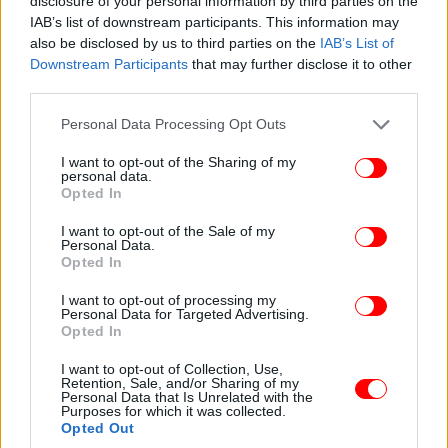
disclosure of your personal information by third parties on the
IAB’s list of downstream participants. This information may
also be disclosed by us to third parties on the
IAB’s List of
Downstream Participants
that may further disclose it to other
third parties.
Please note that this website/app uses one or more Google
Personal Data Processing Opt Outs
services and may gather and store information including but
not limited to your visit or usage behaviour. You may click to
I want to opt-out of the Sharing of my
personal data.
grant or deny consent to Google and its third-party tags to
Opted In
use your data for below specified purposes in below Google
consent section.
I want to opt-out of the Sale of my
Personal Data.
Opted In
I want to opt-out of processing my
Personal Data for Targeted Advertising.
Opted In
I want to opt-out of Collection, Use,
Retention, Sale, and/or Sharing of my
Personal Data that Is Unrelated with the
Purposes for which it was collected.
Opted Out