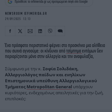
Πρόσθεσε το iefimerida.gr ως προτιμώμενη πηγή στη Google
iBOOKS
ΖΩΔΙΑ
OSCARS
THE OCEAN
NEWSROOM IEFIMERIDA.GR
MEDIA
ELAMEFORA
29/09/2025 12:13
NEWSLETTER
Ένα πρόσφατο περιστατικό φέρνει στο προσκήνιο μια αλήθεια
που συχνά αγνοούμε: οι κίνδυνοι από
τσίμπημα
εντόμων δεν
περιορίζονται μόνο στην αλλεργία και την αναφυλαξία,
Σύμφωνα με την κ.
Σοφία Σολιδάκη,
Αλλεργιολόγος παίδων και ενηλίκων
Επιστημονικά υπεύθυνη Αλλεργιολογικού
υπάρχουν
Τμήματος
Μetropolitan General
κυριότερες, ενδεχομένως απειλητικές για την ζωή,
επιπλοκές: