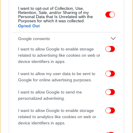
απλό περιστατικό δείχνει με τον πιο σκληρό τρόπο
I want to opt-out of Collection, Use,
ότι η ιατρική δεν έχει ποτέ ένα μόνο σενάριο. Ο
Retention, Sale, and/or Sharing of my
γιατρός οφείλει να εξετάζει όλες τις πιθανότητες —
Personal Data that Is Unrelated with the
Purposes for which it was collected.
από την αλλεργία μέχρι την τοξικότητα και τη
Opted Out
λοίμωξη— και να λαμβάνει υπόψη την ατομική
ευαλωτότητα κάθε ασθενούς. Η έγκαιρη διάγνωση
Google consents
και η σωστή αντιμετώπιση μπορούν να κάνουν τη
I want to allow Google to enable storage
διαφορά ανάμεσα στη ζωή και τον θάνατο»,
related to advertising like cookies on web or
καταλήγει η κ. Σολιδάκη.
device identifiers in apps.
I want to allow my user data to be sent to
Google for online advertising purposes.
I want to allow Google to send me
personalized advertising.
I want to allow Google to enable storage
related to analytics like cookies on web or
device identifiers in apps.