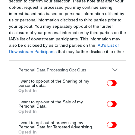
section to confirm your selection. Please note that after your
πιο παραπλανητικά και ένα φαινομενικά απλό
opt-out request is processed you may continue seeing
τσίμπημα να πάρει απρόβλεπτη τροπή.
interest-based ads based on personal information utilized by
us or personal information disclosed to third parties prior to
your opt-out. You may separately opt-out of the further
Το μήνυμα που πρέπει να μείνει είναι σαφές: τα
disclosure of your personal information by third parties on the
τσιμπήματα εντόμων είναι τις περισσότερες φορές
IAB’s list of downstream participants. This information may
αθώα, αλλά σε ορισμένες περιπτώσεις μπορούν να
also be disclosed by us to third parties on the
IAB’s List of
απειλήσουν τη ζωή. Η αναφυλαξία είναι η πιο
Downstream Participants
that may further disclose it to other
γνωστή και εντυπωσιακή αιτία, αλλά η παρουσία
third parties.
πυρετού μάς στρέφει προς άλλες εξίσου σοβαρές
Please note that this website/app uses one or more Google
επιπλοκές όπως η τοξικότητα, οι λοιμώξεις και τα
Personal Data Processing Opt Outs
services and may gather and store information including but
μεταδιδόμενα νοσήματα.
not limited to your visit or usage behaviour. You may click to
I want to opt-out of the Sharing of my
personal data.
grant or deny consent to Google and its third-party tags to
Opted In
Σε κάθε περίπτωση, συμπτώματα όπως υψηλός
use your data for below specified purposes in below Google
πυρετός, έντονος πόνος, εκτεταμένο εξάνθημα,
consent section.
I want to opt-out of the Sale of my
Personal Data.
ζάλη ή δύσπνοια πρέπει να οδηγούν άμεσα σε
Opted In
ιατρική εκτίμηση και συχνά σε νοσηλεία.
I want to opt-out of processing my
Personal Data for Targeted Advertising.
Ο θάνατος μιας νέας γυναίκας από ένα φαινομενικά
Opted In