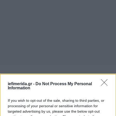
«Ρόλο παίζει και το ιστορικό κακοήθειας και η
προηγούμενη χημειοθεραπεία. Ακόμη και όταν μια
iefimerida.gr -
Do Not Process My Personal
Information
κακοήθεια έχει θεραπευθεί, οι θεραπείες αυτές
μπορούν να αφήσουν το ανοσοποιητικό πιο
ευάλωτο για μεγάλο διάστημα. Αυτό σημαίνει ότι
If you wish to opt-out of the sale, sharing to third parties, or
processing of your personal or sensitive information for
μια λοίμωξη μπορεί να εξελιχθεί πιο γρήγορα και
targeted advertising by us, please use the below opt-out
πιο σοβαρά, τα συμπτώματα να είναι πιο έντονα ή