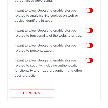
personalized advertising.
Ανασχηματισμός ενόψει, ποιες αλλαγές θα γίνουν
I want to allow Google to enable storage
-Εκλέγεται νέος γραμματέας του κόμματος, ξεκινούν
related to analytics like cookies on web or
περιοδείες
device identifiers in apps.
Στο «μάτι» της Κομισιόν οι φοροαπαλλαγές για
νοικοκυριά, ακίνητα, επιχειρήσεις
I want to allow Google to enable storage
related to functionality of the website or app.
ΕΚΠΑ για θεραπεία του καρκίνου στο πάγκρεας: Ποιο
είναι το νέο φάρμακο, επανάσταση στην Ογκολογία, λένε
I want to allow Google to enable storage
οι ειδικοί
related to personalization.
I want to allow Google to enable storage
related to security, including authentication
functionality and fraud prevention, and other
user protection.
CONFIRM