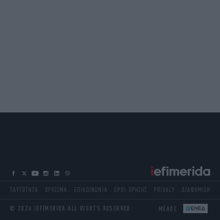
ΤΑΥΤΟΤΗΤΑ
ΧΡΗΣΙΜΑ
ΕΠΙΚΟΙΝΩΝΙΑ
ΟΡΟΙ ΧΡΗΣΗΣ
PRIVACY
ΔΙΑΦΗΜΙΣΗ
© 2026 IEFIMERIDA ALL RIGHTS RESERVED
ΜΕΛΟΣ