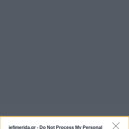
iefimerida.gr -
Do Not Process My Personal