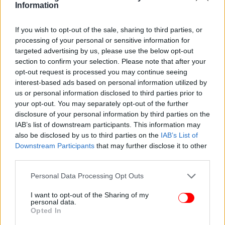
Information
If you wish to opt-out of the sale, sharing to third parties, or
Συχνές ουρολοιμώξεις και στενά περάσματα
processing of your personal or sensitive information for
targeted advertising by us, please use the below opt-out
Οι φλεγμονές και οι λοιμώξεις στην
περιοχή του
section to confirm your selection. Please note that after your
ουροποιητικού
μπορούν να αλλάξουν τη σύσταση
opt-out request is processed you may continue seeing
interest-based ads based on personal information utilized by
των ούρων και να ευνοήσουν τη δημιουργία λίθων.
us or personal information disclosed to third parties prior to
Παράλληλα, κάποιοι άνθρωποι γεννιούνται με πιο
your opt-out. You may separately opt-out of the further
στενά περάσματα στα σωληνάκια των νεφρών, με
disclosure of your personal information by third parties on the
αποτέλεσμα να μπλοκάρει εκεί ακόμα και μια πολύ
IAB’s list of downstream participants. This information may
μικρή πέτρα.
also be disclosed by us to third parties on the
IAB’s List of
Downstream Participants
that may further disclose it to other
third parties.
Κολικός νεφρού: Συμπτώματα και πρόληψη
Please note that this website/app uses one or more Google
Personal Data Processing Opt Outs
Ο πόνος του κολικού έρχεται ξαφνικά στη μέση ή
services and may gather and store information including but
στα πλάγια της κοιλιάς και μπορεί να απλωθεί
not limited to your visit or usage behaviour. You may click to
I want to opt-out of the Sharing of my
personal data.
grant or deny consent to Google and its third-party tags to
χαμηλά προς τα γεννητικά όργανα, ενώ συχνά
Opted In
use your data for below specified purposes in below Google
φέρνει ανακάτωμα στο στομάχι, τάση για εμετό ή