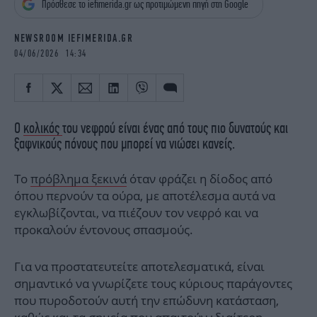
Πρόσθεσε το iefimerida.gr ως προτιμώμενη πηγή στη Google
iBOOKS
ΖΩΔΙΑ
OSCARS
THE OCEAN
NEWSROOM IEFIMERIDA.GR
MEDIA
ELAMEFORA
04/06/2026 14:34
NEWSLETTER
Ο
κολικός
του νεφρού είναι ένας από τους πιο δυνατούς και
ξαφνικούς πόνους που μπορεί να νιώσει κανείς.
Το
πρόβλημα ξεκινά
όταν φράζει η δίοδος από
όπου περνούν τα ούρα, με αποτέλεσμα αυτά να
εγκλωβίζονται, να πιέζουν τον νεφρό και να
προκαλούν έντονους σπασμούς.
Για να προστατευτείτε αποτελεσματικά, είναι
σημαντικό να γνωρίζετε τους κύριους παράγοντες
που πυροδοτούν αυτή την επώδυνη κατάσταση,