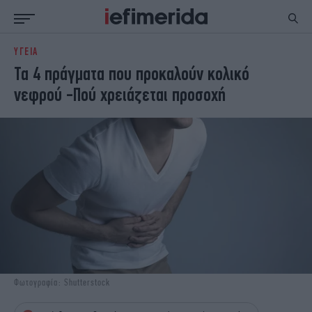
ΥΓΕΙΑ
ΕΙΔΗΣΕΙΣ
ΠΟΛΙΤΙΚΗ
Τα 4 πράγματα που προκαλούν κολικό
NON PAPER
ΕΛΛΑΔΑ
νεφρού -Πού χρειάζεται προσοχή
ΟΙΚΟΝΟΜΙΑ
ΚΟΣΜΟΣ
ΠΟΛΙΤΙΣΜΟΣ
ΠΑΝΕΛΛΗΝΙΕΣ
ΖΩΗ
ΣΠΟΡ
ΓΥΝΑΙΚΑ
ENGLISH EDITION
ΠΟΛΗ
STORIES
ΕΚΛΟΓΕΣ
TRAVEL
ΤΕΧΝΟΛΟΓΙΑ
ΥΓΕΙΑ
DESIGN
ΟΛΥΜΠΙΑΚΟΙ ΑΓΩΝΕΣ
EURO
GREEN
PODCAST
iAUTOKINITO
Φωτογραφία: Shutterstock
iOPINIONS
iGASTRONOMIE