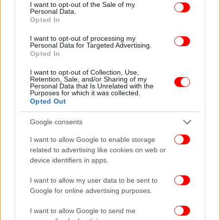
consent section.
I want to opt-out of the Sale of my
ακόμα και αίμα στα ούρα.
Personal Data.
Opted In
Για να αποφύγετε δυσάρεστες εκπλήξεις μπορείτε
I want to opt-out of processing my
να ακολουθήσετε τα εξής βήματα:
Personal Data for Targeted Advertising.
Opted In
Χρειάζεσαι περίπου 2 με
Να πίνετε πολύ νερό:
I want to opt-out of Collection, Use,
Retention, Sale, and/or Sharing of my
3 λίτρα νερό την ημέρα, ώστε τα ούρα σας να είναι
Personal Data that Is Unrelated with the
διάφανα και να ξεπλένουν συνεχώς τα νεφρά σας.
Purposes for which it was collected.
Opted Out
Δώστε μεγάλη προσοχή στη διατροφή σας:
Μειώστε το αλάτι, περιορίστε τα πολλά κρεατικά
Google consents
και αποφύγετε τις υπερβολές με τα γαλακτοκομικά.
I want to allow Google to enable storage
Μην καθυστερείτε την επίσκεψη στον
related to advertising like cookies on web or
Αν ο πόνος είναι ανυπόφορος, αν έχετε
γιατρό:
device identifiers in apps.
δέκατα, πυρετό ή ρίγος, πρέπει να
επισκεφθείτε
αμέσως ουρολόγο
για να προλάβετε μεγαλύτερη
I want to allow my user data to be sent to
ζημιά στα νεφρά σας.
Google for online advertising purposes.
I want to allow Google to send me
ΟΛΕΣ ΟΙ ΕΙΔΗΣΕΙΣ