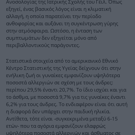
Ανοσολογίας της Ιατρικής Σχολής του Γέιλ. Όπως
εξηγεί, ένας βασικός λόγος είναι η κλιματική
αλλαγή, η οποία παρατείνει την περίοδο
ανθοφορίας και αυξάνει τη συγκέντρωση γύρης
στην ατμόσφαιρα. Ωστόσο, η ένταση των
συμπτωμάτων δεν εξηγείται μόνο από
περιβαλλοντικούς παράγοντες.
Στατιστικά στοιχεία από το αμερικανικό Εθνικό
Κέντρο Στατιστικής της Υγείας δείχνουν ότι στην
ενήλικη ζωή οι γυναίκες εμφανίζουν υψηλότερα
ποσοστά αλλεργιών σε σχέση με τους άνδρες:
περίπου 29,5% έναντι 20,7%. Το ίδιο ισχύει και για
το άσθμα, με ποσοστά 9,7% για τις γυναίκες έναντι
6,2% για τους άνδρες. Το ενδιαφέρον είναι ότι αυτή
η διαφορά δεν υπάρχει στην παιδική ηλικία.
Αντίθετα, τότε είναι -συγκεκριμένα μεταξύ 6-15
ετών- που τα αγόρια εμφανίζουν ελαφρώς
υψηλότερα ποσοστά αλλεργιών και άσθματος σε