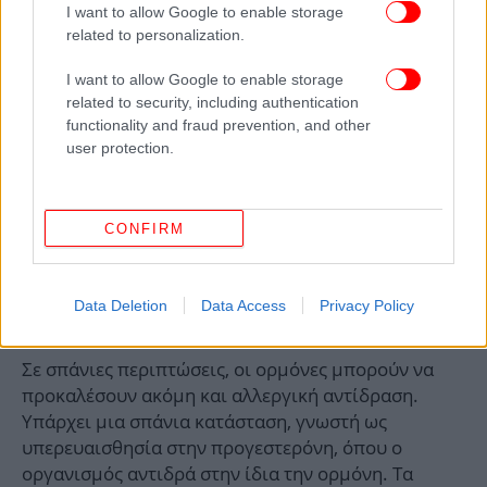
I want to allow Google to enable storage
related to personalization.
I want to allow Google to enable storage
related to security, including authentication
functionality and fraud prevention, and other
user protection.
CONFIRM
Ένας ακόμη παράγοντας που διαφοροποιεί την εμπειρία των
Data Deletion
Data Access
Privacy Policy
αλλεργιών στις γυναίκες είναι ο εμμηνορροϊκός κύκλος / ΑLAMY
Σε σπάνιες περιπτώσεις, οι ορμόνες μπορούν να
προκαλέσουν ακόμη και αλλεργική αντίδραση.
Υπάρχει μια σπάνια κατάσταση, γνωστή ως
υπερευαισθησία στην προγεστερόνη, όπου ο
οργανισμός αντιδρά στην ίδια την ορμόνη. Τα