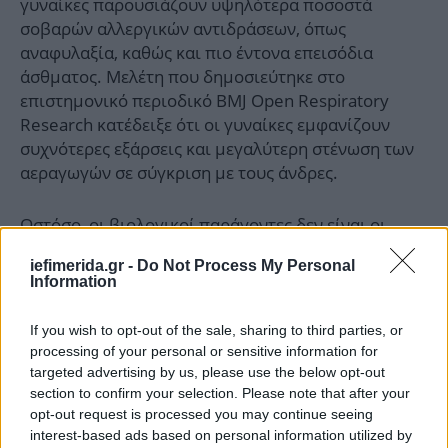
γυναίκες παρουσιάζουν υψηλότερα ποσοστά
σοβαρών αλλεργικών αντιδράσεων, όπως
αναφυλαξία, καθώς και πιο έντονα επεισόδια
άσθματος. Μελέτη που δημοσιεύτηκε στο
επιστημονικό περιοδικό BMJ Open Respiratory
Research κατέδειξε ότι οι γυναίκες εμφανίζουν
συχνότερες εξάρσεις και μεγαλύτερη στένωση των
αεραγωγών σε σύγκριση με τους άνδρες.
Ωστόσο, οι βιολογικοί παράγοντες δεν είναι οι
μόνοι υπεύθυνοι. Οι ειδικοί επισημαίνουν ότι οι
iefimerida.gr -
Do Not Process My Personal
γυναίκες συχνά υποδιαγιγνώσκονται ή
Information
υποθεραπεύονται. «Τα συμπτώματα πολλές φορές
αποδίδονται σε άγχος ή δεν λαμβάνονται σοβαρά
If you wish to opt-out of the sale, sharing to third parties, or
υπόψη», τονίζει η Gupta, επισημαίνοντας ένα
processing of your personal or sensitive information for
ευρύτερο πρόβλημα στον τρόπο που
targeted advertising by us, please use the below opt-out
αντιμετωπίζεται η υγεία των γυναικών.
section to confirm your selection. Please note that after your
opt-out request is processed you may continue seeing
interest-based ads based on personal information utilized by
Ένας ακόμη παράγοντας που διαφοροποιεί την