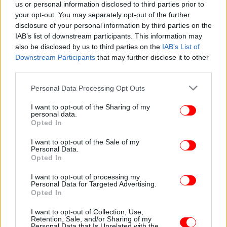
us or personal information disclosed to third parties prior to
εμπειρία των αλλεργιών στις γυναίκες είναι ο
your opt-out. You may separately opt-out of the further
εμμηνορροϊκός κύκλος. Οι ορμονικές διακυμάνσεις
disclosure of your personal information by third parties on the
επηρεάζουν άμεσα την ένταση των συμπτωμάτων.
IAB’s list of downstream participants. This information may
«Πολλές γυναίκες παρατηρούν ότι οι αλλεργίες τους
also be disclosed by us to third parties on the
IAB’s List of
Downstream Participants
that may further disclose it to other
επιδεινώνονται πριν από την περίοδο», λέει η
third parties.
Gupta. Η φάση αυτή, γνωστή ως ωχρινική φάση,
χαρακτηρίζεται από πτώση της προγεστερόνης και
Please note that this website/app uses one or more Google
Personal Data Processing Opt Outs
μεταβολές στα επίπεδα οιστρογόνων, γεγονός που
services and may gather and store information including but
μπορεί να ενισχύσει τη φλεγμονώδη αντίδραση.
not limited to your visit or usage behaviour. You may click to
I want to opt-out of the Sharing of my
personal data.
grant or deny consent to Google and its third-party tags to
Opted In
use your data for below specified purposes in below Google
consent section.
I want to opt-out of the Sale of my
Personal Data.
Opted In
I want to opt-out of processing my
Personal Data for Targeted Advertising.
Opted In
I want to opt-out of Collection, Use,
Retention, Sale, and/or Sharing of my
Personal Data that Is Unrelated with the