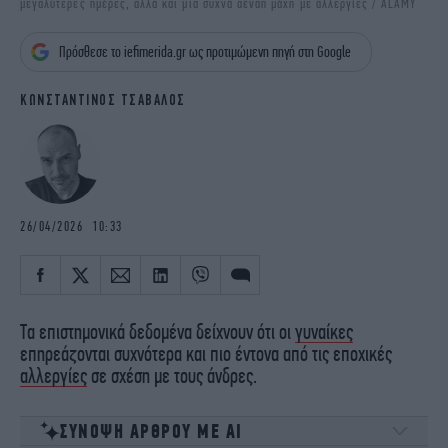
μεγαλύτερες ημέρες, αλλά και μια συχνά αέναη μάχη με αλλεργίες / ΑLAMY
iBOOKS
ΖΩΔΙΑ
OSCARS
THE OCEAN
Πρόσθεσε το iefimerida.gr ως προτιμώμενη πηγή στη Google
MEDIA
ELAMEFORA
ΚΩΝΣΤΑΝΤΙΝΟΣ ΤΣΑΒΑΛΟΣ
NEWSLETTER
26/04/2026 10:33
Τα επιστημονικά δεδομένα δείχνουν ότι οι
γυναίκες
επηρεάζονται συχνότερα και πιο έντονα από τις εποχικές
αλλεργίες
σε σχέση με τους άνδρες.
ΣΥΝΟΨΗ ΑΡΘΡΟΥ ΜΕ ΑΙ