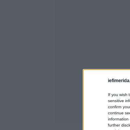
iefimerida
If you wish 
sensitive in
confirm you
continue se
information 
further disc