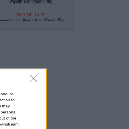
έγραψε ο σύντροφός της
ENGLISH
23:35
eece Unveils Restoration Plan for Fire-
avaged Western Attica, Vows Erosion
Works by September 15
ΕΛΛΑΔΑ
23:28
Φωτιά στη Σητεία -Επιχειρούν 40
οσβέστες, ισχυροί άνεμοι στην περιοχή
ΚΟΣΜΟΣ
23:16
ιμακώνεται η κόντρα Μαδρίτης-Ρώμης:
Η κυβέρνηση Σάντσεθ ανακοίνωσε
έγχους στα σύνορα για ταξιδιώτες από
την Ιταλία
sonal or
ection to
ou may
ΚΟΣΜΟΣ
23:14
 personal
υρκία: «Η συμφωνία με το Πακιστάν και
η Σαουδική Αραβία δεν αντιβαίνει στις
out of the
δεσμεύσεις μας προς το ΝΑΤΟ»
 downstream