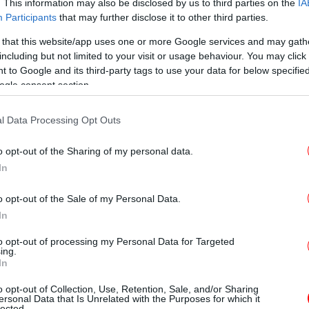
. This information may also be disclosed by us to third parties on the
IA
Participants
that may further disclose it to other third parties.
χρόνια διαχείριση του σωματικού βάρους
ή προτεραιότητα για την ιατρική κοινότητα.
 that this website/app uses one or more Google services and may gath
T
εια κιλών, αλλά κυρίως η βελτίωση της
including but not limited to your visit or usage behaviour. You may click 
 to Google and its third-party tags to use your data for below specifi
 του καρδιομεταβολικού κινδύνου και η
ogle consent section.
ς του ατόμου», επισημαίνει η κ.
Έλενα
Ο
λόγος-Διαβητολόγος, στο
Metropolitan
l Data Processing Opt Outs
o opt-out of the Sharing of my personal data.
In
Φρ
E
o opt-out of the Sale of my Personal Data.
In
to opt-out of processing my Personal Data for Targeted
ing.
Φο
In
χα
o opt-out of Collection, Use, Retention, Sale, and/or Sharing
ersonal Data that Is Unrelated with the Purposes for which it
lected.