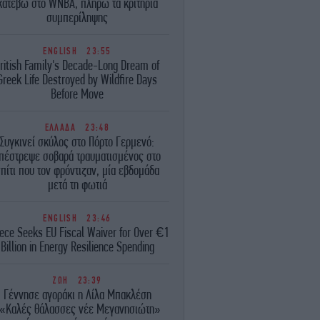
κατέβω στο WNBA, πληρώ τα κριτήρια
συμπερίληψης
ENGLISH
23:55
ritish Family's Decade-Long Dream of
Greek Life Destroyed by Wildfire Days
Before Move
ΕΛΛΑΔΑ
23:48
Συγκινεί σκύλος στο Πόρτο Γερμενό:
πέστρεψε σοβαρά τραυματισμένος στο
πίτι που τον φρόντιζαν, μία εβδομάδα
μετά τη φωτιά
ENGLISH
23:46
ece Seeks EU Fiscal Waiver for Over €1
Billion in Energy Resilience Spending
ΖΩΗ
23:39
Γέννησε αγοράκι η Λίλα Μπακλέση
«Καλές θάλασσες νέε Μεγανησιώτη»