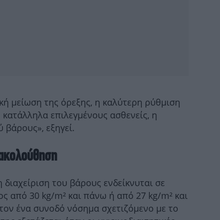
Π
1
άνθ
κή μείωση της όρεξης, η καλύτερη ρύθμιση
Μο
 κατάλληλα επιλεγμένους ασθενείς, η
ημ
 βάρους», εξηγεί.
ρακολούθηση
 διαχείριση του βάρους ενδείκνυται σε
κυ
ς από 30 kg/m² και πάνω ή από 27 kg/m² και
τον ένα συνοδό νόσημα σχετιζόμενο με το