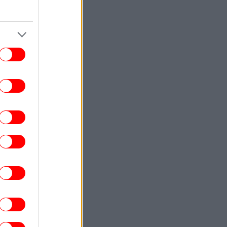
ΚΟΣΜΟΣ
22:40
ωματούχος ΗΠΑ: Με τη συμφωνία για το
Στενό του Ορμούζ θα αρθεί ο ναυτικός
αποκλεισμός του Ιράν
ΕΛΛΑΔΑ
22:32
ρχονται ισχυρά μελτέμια και 39άρια το
ββατοκύριακο -Συναγερμός για φωτιές,
ποιες περιοχές μπαίνουν σε Red Code
ΚΟΣΜΟΣ
22:27
ρετανία: Καταδικάστηκε serial killer για
τον φόνο δύο γυναικών -Η αστυνομία
απολογήθηκε γιατί τον είχε αφήσει
ελεύθερο
ΕΛΛΑΔΑ
22:19
τιά σε ισόγειο κατάστημα στη Λεωφόρο
Αμφιθέας, στον Άλιμο -Εκκενώθηκε
προληπτικά πολυκατοικία