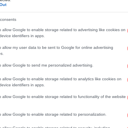
Out
Αξι
να Πέτσιου
consents
ες φαρμακευτικές θεραπείες έχουν προστεθεί
o allow Google to enable storage related to advertising like cookies on
» για την αντιμετώπιση της παχυσαρκίας,
evice identifiers in apps.
Έ
 εξέλιξη στην κλινική διαχείριση του
Σα
o allow my user data to be sent to Google for online advertising
υς. Ωστόσο, είναι κρίσιμο να τονιστεί ότι
s.
ει να χρησιμοποιούνται αποσπασματικά,
ι παρακολούθηση, ούτε να θεωρούνται
to allow Google to send me personalized advertising.
Β
νης διατροφής, της τακτικής σωματικής
λικής αλλαγής του τρόπου ζωής» προσθέτει.
o allow Google to enable storage related to analytics like cookies on
evice identifiers in apps.
ιμες θεραπείες
o allow Google to enable storage related to functionality of the website
Φω
πεδη. Τα φάρμακα αυτά μιμούνται τη δράση
o allow Google to enable storage related to personalization.
ρίνονται από το έντερο μετά τη λήψη
 ρόλο στον έλεγχο της όρεξης και του
o allow Google to enable storage related to security, including