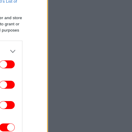
το διαζύγιό τους
B’s List of
ΕΛΛΑΔΑ
14:07
er and store
κονος: Συνελήφθη 56χρονος με 2.280
to grant or
έτα λαθραίων τσιγάρων στο αεροδρόμιο
ed purposes
ΕΛΛΑΔΑ
14:01
Πέλλα: Κλειστές οι παιδικές χαρές για
γασίες συντήρησης -«Η ασφάλεια των
παιδιών είναι πάνω απ' όλα»
ΓΥΝΑΙΚΑ
13:58
Το μαύρο μπικίνι της Κατερίνας
ερονικολού έχει τη λεπτομέρεια που το
κάνει να ξεχωρίζει
ΕΛΛΑΔΑ
13:55
Προ των πυλών τα 40άρια το
Σαββατοκύριακο -«Καμπανάκι» για
ενισχυμένα μελτέμια