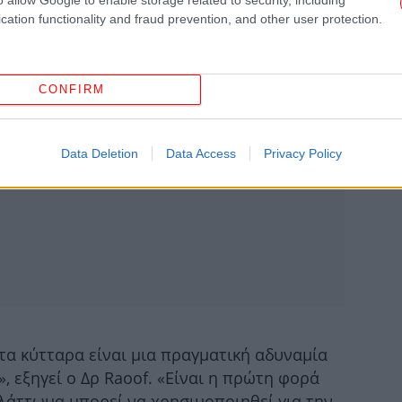
«Έ
cation functionality and fraud prevention, and other user protection.
ο
CONFIRM
Το
οι
Data Deletion
Data Access
Privacy Policy
Φ
πο
το
Χατ
πο
τα κύτταρα είναι μια πραγματική αδυναμία
, εξηγεί ο Δρ Raoof. «Είναι η πρώτη φορά
ελάττωμα μπορεί να χρησιμοποιηθεί για την