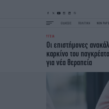
ΕΙΔΗΣΕΙΣ
ΠΟΛΙΤΙΚΗ
NON PAP
ΥΓΕΙΑ
ΕΙΔΗΣΕΙΣ
Π
Οι επιστήμονες ανακά
ΟΙΚΟΝΟΜΙΑ
Κ
καρκίνο του παγκρέατο
ΖΩΗ
Σ
ΠΟΛΗ
S
για νέα θεραπεία
ΤΕΧΝΟΛΟΓΙΑ
Υ
EURO
G
iOPINIONS
i
OSCARS
T
NEWSLETTER