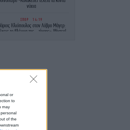
θινόπωρο -Κολακεύει τέλεια τα κοντά
νύχια
ΣΠΟΡ
14:19
άριος Ηλιόπουλος στον Λόβρο Μάγερ:
Έχεις το βλέμμα της... τίγρης» [βίντεο]
ΕΛΛΑΔΑ
14:18
Μυστράς: Σε 11 μήνες με αναστολή
ταδικάστηκε ο 55χρονος που έκρυβε τον
πατέρα του στο καταψύκτη -«Τον έχω
άφθαρτο», είχε πει
ΠΟΛΙΤΙΣΜΟΣ
14:13
ΥΠΠΟ: Αυτοί είναι οι φορείς που
πιχορηγούνται με 1.106.000 ευρώ για
sonal or
φεστιβάλ -Πίνακας με τα ποσά
ection to
ou may
ΖΩΗ
14:10
 personal
Αντόνιο Μπαντέρας μίλησε για τη σχέση
out of the
υ με τη Μέλανι Γκρίφιθ 11 χρόνια μετά
 downstream