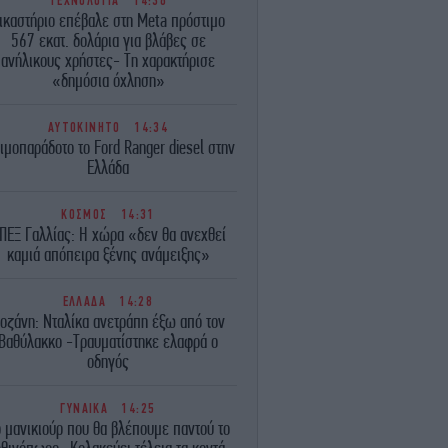
ΤΕΧΝΟΛΟΓΙΑ
14:36
ικαστήριο επέβαλε στη Meta πρόστιμο
567 εκατ. δολάρια για βλάβες σε
ανήλικους χρήστες- Τη χαρακτήρισε
«δημόσια όχληση»
ΑΥΤΟΚΙΝΗΤΟ
14:34
ιμοπαράδοτο το Ford Ranger diesel στην
Ελλάδα
ΚΟΣΜΟΣ
14:31
ΠΕΞ Γαλλίας: Η χώρα «δεν θα ανεχθεί
καμιά απόπειρα ξένης ανάμειξης»
ΕΛΛΑΔΑ
14:28
οζάνη: Νταλίκα ανετράπη έξω από τον
Βαθύλακκο -Τραυματίστηκε ελαφρά ο
οδηγός
ΓΥΝΑΙΚΑ
14:25
 μανικιούρ που θα βλέπουμε παντού το