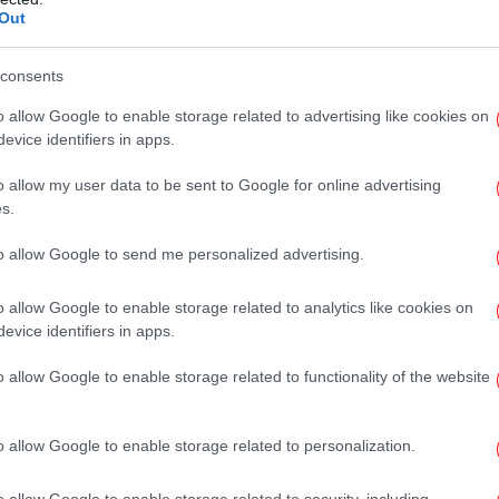
η αντιγραφή αυτού του DNA ώστε το
Out
εί. Αλλά μερικές φορές αυτές οι δύο
αν
 σε λάθος χρόνο.
consents
o allow Google to enable storage related to advertising like cookies on
μεταγραφής-αντιγραφής.
evice identifiers in apps.
o allow my user data to be sent to Google for online advertising
νύχ
γείται στρες στο κύτταρο και αυτό το στρες
s.
ατα στην αντιγραφή του DNA.
to allow Google to send me personalized advertising.
υς, μπορούν να βοηθήσουν τον καρκίνο να
o allow Google to enable storage related to analytics like cookies on
ν
 Αυτό το φαινόμενο γίνεται επομένως ένα
evice identifiers in apps.
ι επιστήμονες μπορούν να προσπαθήσουν να
o allow Google to enable storage related to functionality of the website
Φθ
o allow Google to enable storage related to personalization.
o allow Google to enable storage related to security, including