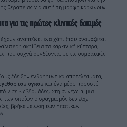
ής θεραπείας για αυτή τη μορφή καρκίνου».
Το
καλ
τα για τις πρώτες κλινικές δοκιμές
Γν
e έχουν αναπτύξει ένα χάπι (που ονομάζεται
αλύτερη ακρίβεια τα καρκινικά κύτταρα,
ες που συχνά συνδέονται με τις συμβατικές
συ
αίους έδειξαν ενθαρρυντικά αποτελέσματα,
και ένα μέσο ποσοστό
έγεθος του όγκου
πό 2 σε 3 εβδομάδες. Στη συνέχεια, μια
Σ
ίς των οποίων ο οραγμισμός δεν είχε
φέ
είες, βρήκε μείωση των ηπατικών
%.
Πι