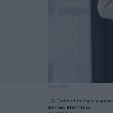
© Shutterstock
Πρόσθεσε το iefimerida.gr ως προτιμώμενη π
NEWSROOM IEFIMERIDA.GR