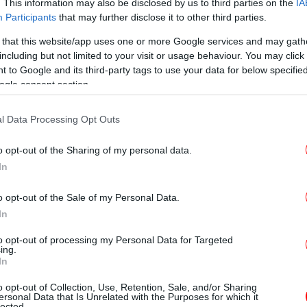
. This information may also be disclosed by us to third parties on the
IA
Participants
that may further disclose it to other third parties.
 that this website/app uses one or more Google services and may gath
Μύ
including but not limited to your visit or usage behaviour. You may click 
πακ
 to Google and its third-party tags to use your data for below specifi
ogle consent section.
ιαστικά ένα αδύναμο σημείο στο
ερ
l Data Processing Opt Outs
κού πόρου, την πιο κοινή και επιθετική
o opt-out of the Sharing of my personal data.
τος.
In
ια τον καρκίνο του παγκρέατος
Γ
o opt-out of the Sale of my Personal Data.
In
Δρ Mustafa Raoof, χειρουργό και ερευνητή
to opt-out of processing my Personal Data for Targeted
πικεντρώθηκε σε ένα πολύ συγκεκριμένο
ing.
In
έσα στα καρκινικά κύτταρα του παγκρέατος.
δύο πολύ σημαντικά πράγματα πρέπει να
o opt-out of Collection, Use, Retention, Sale, and/or Sharing
ersonal Data that Is Unrelated with the Purposes for which it
ανάγνωση του DNA για την παραγωγή των
lected.