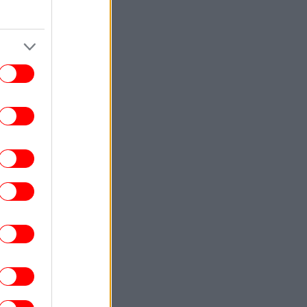
ΕΛΛΑΔΑ
13:55
Ο εισαγγελέας του Αρείου Πάγου δεν
ασύρει από το αρχείο τη δικογραφία για
την υπόθεση των τηλεφωνικών
υποκλοπών
ΕΛΛΑΔΑ
13:46
Τσίγκας: Τα νέα Canadair θα πετούν τη
τα -Περισσότερος χρόνος πάνω από την
πυρκαγιά
ΣΠΟΡ
13:44
Μοχάμεντ Σαλάχ: Αυτά είναι τα μυθικά
ούμερα του deal με την Τραμπζονσπόρ
ΕΛΛΑΔΑ
13:39
ιώτιδα: Εντοπίστηκαν 2.000 δενδρύλλια
κάνναβης σε δύσβατη δασική περιοχή
[εικόνα]
ΕΛΛΑΔΑ
13:32