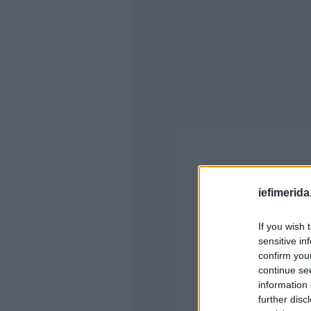
iefimerida
If you wish 
sensitive in
confirm you
continue se
information 
further disc