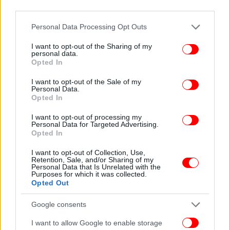
third parties.
Please note that this website/app uses one or more Google
Personal Data Processing Opt Outs
services and may gather and store information including but
not limited to your visit or usage behaviour. You may click to
I want to opt-out of the Sharing of my
personal data.
grant or deny consent to Google and its third-party tags to
Opted In
use your data for below specified purposes in below Google
consent section.
I want to opt-out of the Sale of my
Personal Data.
Opted In
I want to opt-out of processing my
Personal Data for Targeted Advertising.
Opted In
I want to opt-out of Collection, Use,
Retention, Sale, and/or Sharing of my
Personal Data that Is Unrelated with the
Purposes for which it was collected.
Opted Out
Google consents
I want to allow Google to enable storage