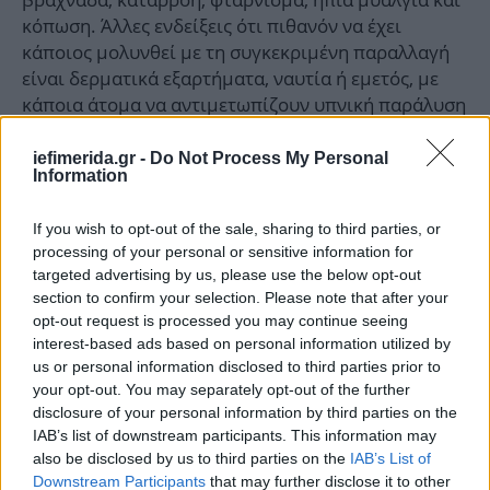
κόπωση. Άλλες ενδείξεις ότι πιθανόν να έχει
κάποιος μολυνθεί με τη συγκεκριμένη παραλλαγή
είναι δερματικά εξαρτήματα, ναυτία ή εμετός, με
κάποια άτομα να αντιμετωπίζουν υπνική παράλυση
και νυχτερινές εφιδρώσεις. Πρόσφατα νοσοκομείο
του Βερολίνου ανέφερε ότι λιποθυμικά επεισόδια
iefimerida.gr -
Do Not Process My Personal
Information
μπορεί να αποτελούν επίσης ένδειξη της λίαν
λοιμογόνου Όμικρον.
If you wish to opt-out of the sale, sharing to third parties, or
processing of your personal or sensitive information for
targeted advertising by us, please use the below opt-out
section to confirm your selection. Please note that after your
opt-out request is processed you may continue seeing
interest-based ads based on personal information utilized by
us or personal information disclosed to third parties prior to
your opt-out. You may separately opt-out of the further
disclosure of your personal information by third parties on the
IAB’s list of downstream participants. This information may
also be disclosed by us to third parties on the
IAB’s List of
Downstream Participants
that may further disclose it to other