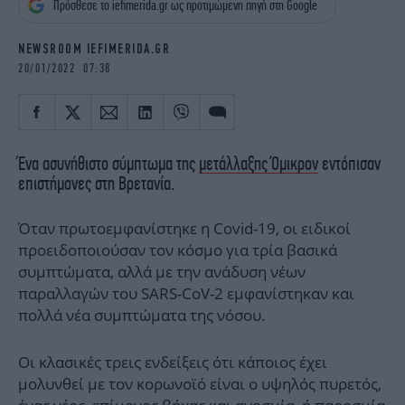
Πρόσθεσε το iefimerida.gr ως προτιμώμενη πηγή στη Google
iBOOKS
ΖΩΔΙΑ
OSCARS
THE OCEAN
NEWSROOM IEFIMERIDA.GR
MEDIA
ELAMEFORA
20/01/2022 07:38
NEWSLETTER
Ένα ασυνήθιστο σύμπτωμα της
μετάλλαξης Όμικρον
εντόπισαν
επιστήμονες στη Βρετανία.
Όταν πρωτοεμφανίστηκε η Covid-19, οι ειδικοί
προειδοποιούσαν τον κόσμο για τρία βασικά
συμπτώματα, αλλά με την ανάδυση νέων
παραλλαγών του SARS-CoV-2 εμφανίστηκαν και
πολλά νέα συμπτώματα της νόσου.
Οι κλασικές τρεις ενδείξεις ότι κάποιος έχει
μολυνθεί με τον κορωνοϊό είναι ο υψηλός πυρετός,