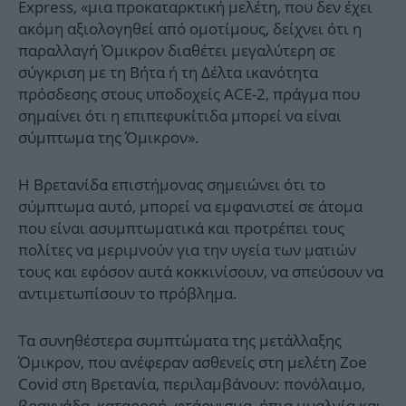
Express, «μια προκαταρκτική μελέτη, που δεν έχει
ακόμη αξιολογηθεί από ομοτίμους, δείχνει ότι η
παραλλαγή Όμικρον διαθέτει μεγαλύτερη σε
σύγκριση με τη Βήτα ή τη Δέλτα ικανότητα
πρόσδεσης στους υποδοχείς ACE-2, πράγμα που
σημαίνει ότι η επιπεφυκίτιδα μπορεί να είναι
σύμπτωμα της Όμικρον».
Η Βρετανίδα επιστήμονας σημειώνει ότι το
σύμπτωμα αυτό, μπορεί να εμφανιστεί σε άτομα
που είναι ασυμπτωματικά και προτρέπει τους
πολίτες να μεριμνούν για την υγεία των ματιών
τους και εφόσον αυτά κοκκινίσουν, να σπεύσουν να
αντιμετωπίσουν το πρόβλημα.
Τα συνηθέστερα συμπτώματα της μετάλλαξης
Όμικρον, που ανέφεραν ασθενείς στη μελέτη Zoe
Covid στη Βρετανία, περιλαμβάνουν: πονόλαιμο,
βραχνάδα, καταρροή, φτάρνισμα, ήπια μυαλγία και