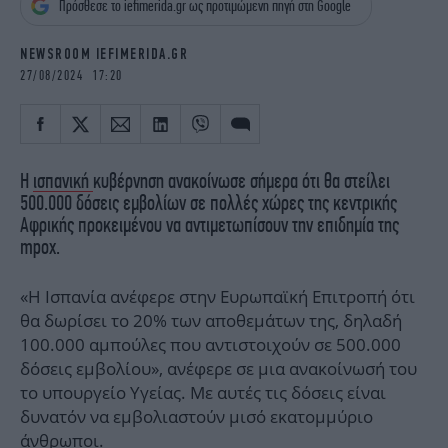
Πρόσθεσε το iefimerida.gr ως προτιμώμενη πηγή στη Google
iBOOKS
ΖΩΔΙΑ
OSCARS
THE OCEAN
NEWSROOM IEFIMERIDA.GR
MEDIA
ELAMEFORA
27/08/2024 17:20
NEWSLETTER
Η
ισπανική
κυβέρνηση ανακοίνωσε σήμερα ότι θα στείλει
500.000 δόσεις εμβολίων σε πολλές χώρες της κεντρικής
Αφρικής προκειμένου να αντιμετωπίσουν την επιδημία της
mpox.
«Η Ισπανία ανέφερε στην Ευρωπαϊκή Επιτροπή ότι
θα δωρίσει το 20% των αποθεμάτων της, δηλαδή
100.000 αμπούλες που αντιστοιχούν σε 500.000
δόσεις εμβολίου», ανέφερε σε μια ανακοίνωσή του
το υπουργείο Υγείας. Με αυτές τις δόσεις είναι
δυνατόν να εμβολιαστούν μισό εκατομμύριο
άνθρωποι.