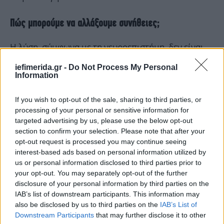
Πώς μπορούμε να αλλάξουμε συνήθειες;
Η λύση, σύμφωνα με τη νευροεπιστήμη, δεν είναι
να προσπαθήσουμε να αντισταθούμε πριν
iefimerida.gr -
Do Not Process My Personal
ενεργήσουμε, αλλά να «σκεφτούμε ενώ πράττουμε».
Information
Όταν βρισκόμαστε στο μέσο μιας συνήθειας, όπως
If you wish to opt-out of the sale, sharing to third parties, or
η περιήγηση στα μέσα κοινωνικής δικτύωσης,
processing of your personal or sensitive information for
πρέπει να παρατηρούμε συνειδητά πώς
targeted advertising by us, please use the below opt-out
section to confirm your selection. Please note that after your
αισθανόμαστε: Μας προσφέρει πραγματική
opt-out request is processed you may continue seeing
ικανοποίηση; Είναι πιο ουσιαστικό από αυτό που
interest-based ads based on personal information utilized by
είχαμε σκοπό να κάνουμε; Τι κερδίζουμε και τι
us or personal information disclosed to third parties prior to
χάνουμε;
your opt-out. You may separately opt-out of the further
disclosure of your personal information by third parties on the
IAB’s list of downstream participants. This information may
also be disclosed by us to third parties on the
IAB’s List of
Downstream Participants
that may further disclose it to other