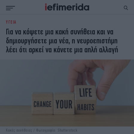
ΥΓΕΙΑ
ΕΙΔΗΣΕΙΣ
ΠΟΛΙΤΙΚΗ
Για να κόψετε μια κακή συνήθεια και να
NON PAPER
ΕΛΛΑΔΑ
δημιουργήσετε μια νέα, η νευροεπιστήμη
ΟΙΚΟΝΟΜΙΑ
ΚΟΣΜΟΣ
λέει ότι αρκεί να κάνετε μια απλή αλλαγή
ΠΟΛΙΤΙΣΜΟΣ
ΠΑΝΕΛΛΗΝΙΕΣ
ΖΩΗ
ΣΠΟΡ
ΓΥΝΑΙΚΑ
ENGLISH EDITION
ΠΟΛΗ
STORIES
ΕΚΛΟΓΕΣ
TRAVEL
ΤΕΧΝΟΛΟΓΙΑ
ΥΓΕΙΑ
DESIGN
ΟΛΥΜΠΙΑΚΟΙ ΑΓΩΝΕΣ
EURO
GREEN
PODCAST
iAUTOKINITO
iOPINIONS
iGASTRONOMIE
Κακές συνήθειες / Φωτογραφία: Shutterstock