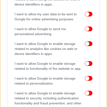
device identifiers in apps.
I want to allow my user data to be sent to
Google for online advertising purposes.
I want to allow Google to send me
Αυτή η διαδικασία αυτοπαρατήρησης,
personalized advertising.
επαναλαμβανόμενη με συνέπεια, οδηγεί σε
αναδιάταξη των συσχετισμών ανταμοιβής στο
I want to allow Google to enable storage
μυαλό. Ο εγκέφαλος αρχίζει να «βλέπει» τη θετική
related to analytics like cookies on web or
συναισθηματική απόδοση της συνέπειας, και έτσι,
device identifiers in apps.
σταδιακά, οι καλές συνήθειες αντικαθιστούν τις
I want to allow Google to enable storage
κακές.
related to functionality of the website or app.
Η ισχύς της πρόθεσης
I want to allow Google to enable storage
related to personalization.
Όταν η πρόθεση (π.χ. η συγκέντρωση στη δουλειά)
I want to allow Google to enable storage
ευθυγραμμίζεται με την καθημερινή συμπεριφορά,
related to security, including authentication
η αυτοπειθαρχία δεν βασίζεται πια μόνο στη
functionality and fraud prevention, and other
θέληση. Γίνεται μηχανισμός, υποστηριζόμενος από