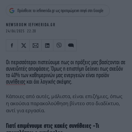
iBOOKS
ΖΩΔΙΑ
Πρόσθεσε το iefimerida.gr ως προτιμώμενη πηγή στη Google
OSCARS
THE OCEAN
MEDIA
ELAMEFORA
NEWSROOM IEFIMERIDA.GR
24/06/2025 22:20
NEWSLETTER
Οι περισσότεροι πιστεύουμε πως οι πράξεις μας βασίζονται σε
συνειδητές αποφάσεις. Όμως η επιστήμη δείχνει πως σχεδόν
το 40% των καθημερινών μας ενεργειών είναι προϊόν
συνήθειας
και όχι λογικής σκέψης.
Κάποιες από αυτές, μάλιστα, είναι επιζήμιες, όπως
η ακούσια παρακολούθηση βίντεο στο διαδίκτυο,
αντί για εργασία.
Γιατί επιμένουμε στις κακές συνήθειες -Τι