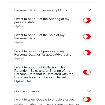
third parties.
Please note that this website/app uses one or more Google
Personal Data Processing Opt Outs
services and may gather and store information including but
not limited to your visit or usage behaviour. You may click to
I want to opt-out of the Sharing of my
personal data.
grant or deny consent to Google and its third-party tags to
Opted In
use your data for below specified purposes in below Google
consent section.
I want to opt-out of the Sale of my
Personal Data.
Opted In
I want to opt-out of processing my
Personal Data for Targeted Advertising.
Opted In
I want to opt-out of Collection, Use,
Retention, Sale, and/or Sharing of my
Personal Data that Is Unrelated with the
Purposes for which it was collected.
Opted Out
Google consents
I want to allow Google to enable storage
related to advertising like cookies on web or