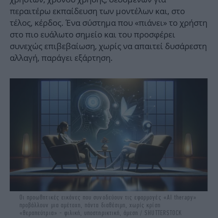
περαιτέρω εκπαίδευση των μοντέλων και, στο
τέλος, κέρδος. Ένα σύστημα που «πιάνει» το χρήστη
στο πιο ευάλωτο σημείο και του προσφέρει
συνεχώς επιβεβαίωση, χωρίς να απαιτεί δυσάρεστη
αλλαγή, παράγει εξάρτηση.
Οι προωθητικές εικόνες που συνοδεύουν τις εφαρμογές «AI therapy»
προβάλλουν μια αμέτοχη, πάντα διαθέσιμη, χωρίς κρίση
«θεραπεύτρια» - φιλική, υποστηρικτική, άμεση / SHUTTERSTOCK