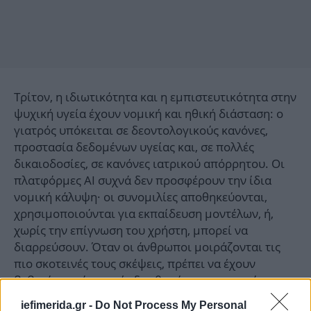
Τρίτον, η ιδιωτικότητα και η εμπιστευτικότητα στην
ψυχική υγεία έχουν νομική και ηθική διάσταση: ο
γιατρός υπόκειται σε δεοντολογικούς κανόνες,
προστασία δεδομένων υγείας και, σε πολλές
δικαιοδοσίες, σε κανόνες ιατρικού απόρρητου. Οι
πλατφόρμες AI συχνά δεν προσφέρουν την ίδια
νομική κάλυψη· οι συνομιλίες αποθηκεύονται,
χρησιμοποιούνται για εκπαίδευση μοντέλων, ή,
χωρίς την επίγνωση του χρήστη, μπορεί να
διαρρεύσουν. Όταν οι άνθρωποι μοιράζονται τις
πιο σκοτεινές τους σκέψεις, πρέπει να έχουν
βεβαιότητα ότι αυτές δεν θα γίνουν εμπορεύσιμο
προϊόν ή στοιχείο σε μελλοντική νομική/
iefimerida.gr -
Do Not Process My Personal