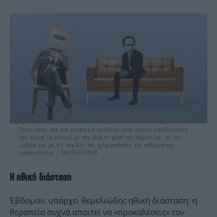
Όμως κάτω από την επιφάνεια κρύβεται ένας κόσμος προβλημάτων
που έχουν να κάνουν με την ίδια τη φύση της θεραπείας, με την
ευθύνη και με τις παγίδες της ψηφιοποίησης της ανθρώπινης
ευαλωτότητας / SHUTTERSTOCK
Η ηθική διάσταση
Έβδομον, υπάρχει θεμελιώδης ηθική διάσταση: η
θεραπεία συχνά απαιτεί να «προκαλέσεις» τον