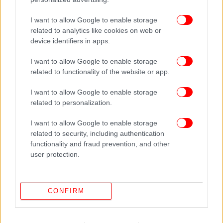
I want to allow Google to enable storage
related to analytics like cookies on web or
device identifiers in apps.
I want to allow Google to enable storage
related to functionality of the website or app.
I want to allow Google to enable storage
related to personalization.
I want to allow Google to enable storage
Πέμπτον, η αντικατάσταση του ανθρώπινου
related to security, including authentication
θεραπευτή από ΑΙ κινδυνεύει να γίνει εργαλείο για
functionality and fraud prevention, and other
μετατόπιση κόστους στο χώρο της υγείας και της
user protection.
εργασίας: μεγάλες εταιρείες και εργοδότες μπορεί
να επιλέξουν φθηνότερες λύσεις AI για τα
προγράμματα ευημερίας των υπαλλήλων, όχι
CONFIRM
επειδή είναι καλύτερες αλλά επειδή είναι
φθηνότερες· και αυτό σημαίνει ότι οι εργαζόμενοι
που αντιμετωπίζουν πραγματικά ψυχικά