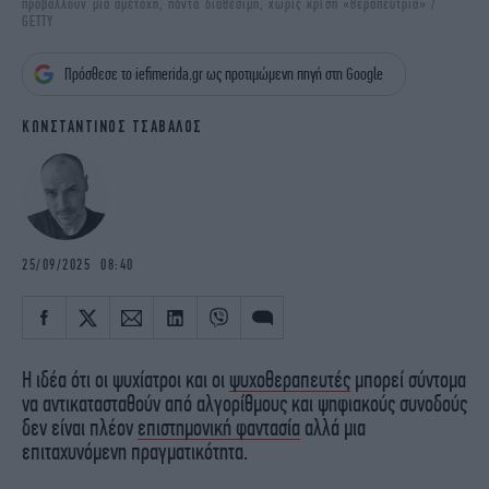
προβάλλουν μια αμέτοχη, πάντα διαθέσιμη, χωρίς κρίση «θεραπεύτρια» /
iBOOKS
ΖΩΔΙΑ
GETTY
OSCARS
THE OCEAN
Πρόσθεσε το iefimerida.gr ως προτιμώμενη πηγή στη Google
MEDIA
ELAMEFORA
ΚΩΝΣΤΑΝΤΙΝΟΣ ΤΣΑΒΑΛΟΣ
NEWSLETTER
25/09/2025 08:40
Η ιδέα ότι οι ψυχίατροι και οι
ψυχοθεραπευτές
μπορεί σύντομα
να αντικατασταθούν από αλγορίθμους και ψηφιακούς συνοδούς
δεν είναι πλέον
επιστημονική φαντασία
αλλά μια
επιταχυνόμενη πραγματικότητα.