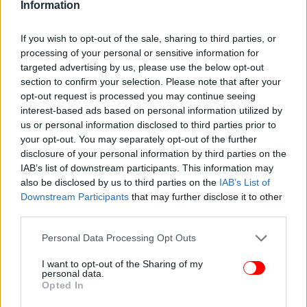
επαγγελματική αξιολόγηση.
Information
Τέταρτον, υπάρχει η πιο σκοτεινή πλευρά: οι
If you wish to opt-out of the sale, sharing to third parties, or
θάνατοι και οι πολύ σοβαρές βλάβες που έχουν ήδη
processing of your personal or sensitive information for
targeted advertising by us, please use the below opt-out
συνδεθεί με την ανεπεξέργαστη χρήση τέτοιων
section to confirm your selection. Please note that after your
εργαλείων. Υπάρχουν αναφορές για νέους,
opt-out request is processed you may continue seeing
ευάλωτους ανθρώπους που στράφηκαν
interest-based ads based on personal information utilized by
αποκλειστικά σε chatbots σε στιγμές κρίσης και αντί
us or personal information disclosed to third parties prior to
για παραπομπή σε υπηρεσίες έκτακτης ανάγκης ή
your opt-out. You may separately opt-out of the further
ανθρώπινη παρέμβαση, получили λεπτομερείς
disclosure of your personal information by third parties on the
οδηγίες για αυτοκαταστροφικές πράξεις.
IAB’s list of downstream participants. This information may
also be disclosed by us to third parties on the
IAB’s List of
Downstream Participants
that may further disclose it to other
third parties.
Please note that this website/app uses one or more Google
Personal Data Processing Opt Outs
services and may gather and store information including but
not limited to your visit or usage behaviour. You may click to
I want to opt-out of the Sharing of my
personal data.
grant or deny consent to Google and its third-party tags to
Opted In
use your data for below specified purposes in below Google
consent section.