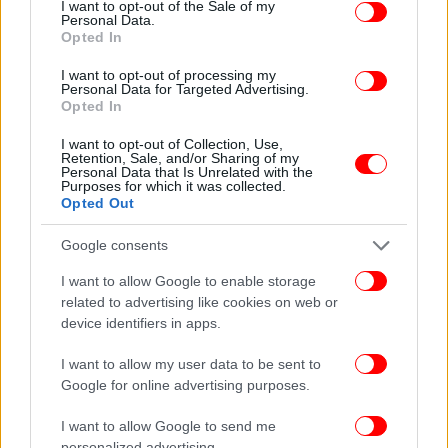
I want to opt-out of the Sale of my
Personal Data.
Opted In
I want to opt-out of processing my
Personal Data for Targeted Advertising.
Opted In
Αυτή η υπόσχεση φαίνεται ελκυστική: δεν χρειάζεται ραντεβού,
ταλέντο στη διαχείριση της ντροπής ή βαριά τσέπη / SHUTTERSTOCK
I want to opt-out of Collection, Use,
Retention, Sale, and/or Sharing of my
Personal Data that Is Unrelated with the
Purposes for which it was collected.
Ποιος φέρει την ευθύνη;
Opted Out
Αυτό επιβάλλει αμέσως την ερώτηση: ποιος φέρει
Google consents
την ευθύνη; Ο προγραμματιστής; Ο πάροχος; Ο
I want to allow Google to enable storage
ίδιος ο χρήστης; Χωρίς σαφές ρυθμιστικό πλαίσιο,
related to advertising like cookies on web or
τα κενά ευθύνης παραμένουν και οι επιπτώσεις
device identifiers in apps.
είναι τραγικές.
I want to allow my user data to be sent to
Google for online advertising purposes.
I want to allow Google to send me
personalized advertising.