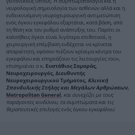
γειτονικούς ιστούς. Η συμπτωματολογία και η
νευρολογική σημειολογία των ασθενών αλλά και η
ενδεικνυόμενη νευροχειρουργική αντιμετώπιση
ενός όγκου εγκεφάλου εξαρτάται, κατά βάση, από
τη θέση και τον ρυθμό ανάπτυξης του. Παρότι οι
καλοήθεις όγκοι είναι λιγότερο επιθετικοί, η
χειρουργική επέμβαση ενδέχεται να κρίνεται
απαραίτητη, εφόσον πιέζουν κρίσιμα κέντρα του
εγκεφάλου και επηρεάζουν τις λειτουργίες του»,
επισημαίνει ο κ
. Ευστάθιος Σαμαράς,
Νευροχειρουργός, Διευθυντής
Νευροχειρουργικού Τμήματος,
Κλινική
Σπονδυλικής Στήλης και Μεγάλων Αρθρώσεων,
, και συνεχίζει με τους
Metropolitan General
παράγοντες κινδύνου, τα συμπτώματα και τις
θεραπευτικές επιλογές
ενός όγκου εγκεφάλου: