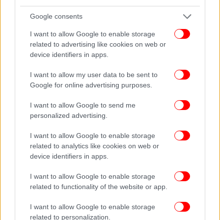
Ανάρρωση και μετεγχειρητική
Google consents
παρακολούθηση
I want to allow Google to enable storage
related to advertising like cookies on web or
«Η ενδονοσοκομειακή παραμονή και ο χρόνος
device identifiers in apps.
ανάρρωσης μετά από μια επιτυχημένη
νευροχειρουργική αντιμετώπιση ενός όγκου
I want to allow my user data to be sent to
εγκεφάλου εξαρτάται από την ιδιαίτερη περίπτωση
Google for online advertising purposes.
κάθε ασθενούς -τη βαρύτητα του χειρουργείου. Στη
I want to allow Google to send me
συντριπτική πλειοψηφία των ασθενών η νοσηλεία
personalized advertising.
τους διαρκεί 3-4 ημέρες και η επάνοδος στην
φυσιολογική τους δραστηριότητα
I want to allow Google to enable storage
πραγματοποιείται στον πρώτο μετεγχειρητικό
related to analytics like cookies on web or
μήνα. Σε ό,τι αφορά στη μετεγχειρητική
device identifiers in apps.
παρακολούθηση των ασθενών (follow-up), ανάλογα
I want to allow Google to enable storage
και με τον ιστολογικό τύπο του όγκου
related to functionality of the website or app.
πραγματοποιούνται τακτικοί ιατρικοί έλεγχοι
καθώς και απεικονιστικές εξετάσεις, με
I want to allow Google to enable storage
συνηθέστερη τη μαγνητική τομογραφία.
related to personalization.