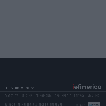
ΤΑΥΤΟΤΗΤΑ
ΧΡΗΣΙΜΑ
ΕΠΙΚΟΙΝΩΝΙΑ
ΟΡΟΙ ΧΡΗΣΗΣ
PRIVACY
ΔΙΑΦΗΜΙΣΗ
© 2026 IEFIMERIDA ALL RIGHTS RESERVED
ΜΕΛΟΣ