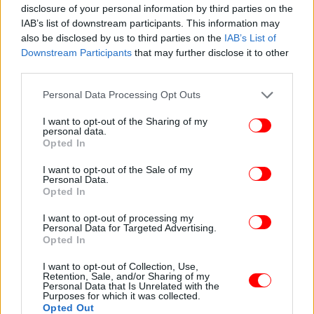
disclosure of your personal information by third parties on the
περίπτωσης. Η χειρουργική αφαίρεση, όταν είναι
IAB’s list of downstream participants. This information may
εφικτή, αποτελεί συχνά το πρώτο βήμα, ειδικά σε
also be disclosed by us to third parties on the
IAB’s List of
όγκους όπως τα μηνιγγιώματα ή ορισμένα
Downstream Participants
that may further disclose it to other
γλοιώματα. Η δυνατότητα μερικής ή ολικής
third parties.
εκτομής μπορεί να ανακουφίσει την πίεση στον
Please note that this website/app uses one or more Google
εγκέφαλο και να βελτιώσει τόσο την πρόγνωση όσο
Personal Data Processing Opt Outs
services and may gather and store information including but
και την ποιότητα ζωής του ασθενούς.
not limited to your visit or usage behaviour. You may click to
I want to opt-out of the Sharing of my
Μετά το χειρουργείο η ακτινοθεραπεία και η
personal data.
grant or deny consent to Google and its third-party tags to
Opted In
χημειοθεραπεία χρησιμοποιούνται για τη μείωση ή
use your data for below specified purposes in below Google
την επιβράδυνση ανάπτυξης των καρκινικών
consent section.
I want to opt-out of the Sale of my
κυττάρων. Παράλληλα, εξελιγμένες τεχνολογίες,
Personal Data.
Opted In
όπως η ακτινοχειρουργική (Gamma Knife,
CyberKnife), διευκολύνουν την εστιασμένη
I want to opt-out of processing my
ακτινοβόληση περιοχών που είναι δυσπρόσιτες
Personal Data for Targeted Advertising.
Opted In
χειρουργικά. Σε ορισμένες περιπτώσεις,
στοχευμένες θεραπείες και ανοσοθεραπεία
I want to opt-out of Collection, Use,
Retention, Sale, and/or Sharing of my
μπορούν να αποτελέσουν συμπληρωματικές ή
Personal Data that Is Unrelated with the
εναλλακτικές επιλογές», εξηγεί ο ειδικός.
Purposes for which it was collected.
Opted Out