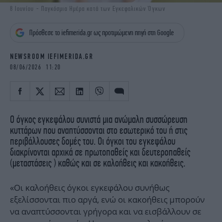
iBOOKS
ΖΩΔΙΑ
8 Ιουνίου - Παγκόσμια Ημέρα κατά των Εγκεφαλικών Όγκων
OSCARS
THE OCEAN
Πρόσθεσε το iefimerida.gr ως προτιμώμενη πηγή στη Google
MEDIA
ELAMEFORA
NEWSROOM IEFIMERIDA.GR
NEWSLETTER
08/06/2026 11:20
Ο όγκος εγκεφάλου συνιστά μια ανώμαλη συσσώρευση
κυττάρων που αναπτύσσονται στο εσωτερικό του ή στις
περιβάλλουσες δομές του. Οι όγκοι του εγκεφάλου
διακρίνονται αρχικά σε πρωτοπαθείς και δευτεροπαθείς
(μεταστάσεις ) καθώς και σε καλοήθεις και κακοήθεις.
«Οι καλοήθεις όγκοι εγκεφάλου συνήθως
εξελίσσονται πιο αργά, ενώ οι κακοήθεις μπορούν
να αναπτύσσονται γρήγορα και να εισβάλλουν σε