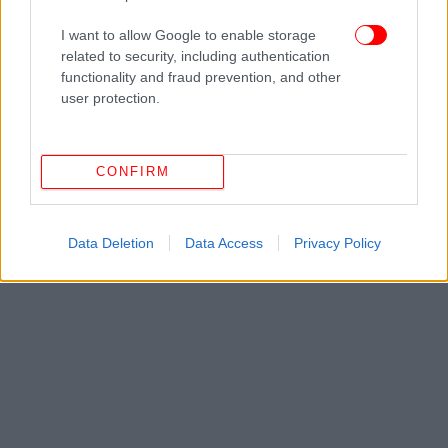
Επιβεβαιώνεται έτσι η πορεία της ανάρρωσης ή
I want to allow Google to enable storage
εντοπίζεται έγκαιρα μια τυχόν υποτροπή.
related to security, including authentication
functionality and fraud prevention, and other
Η αντιμετώπιση ενός όγκου εγκεφάλου αποτελεί
user protection.
κάθε φορά μια ξεχωριστή νευροχειρουργική
πρόκληση, που απαιτεί εξατομικευμένη προσέγγιση
από τον ειδικό νευροχειρουργό και την
CONFIRM
επιστημονική ομάδα θεραπείας (ογκολόγο,
ακτινοθεραπευτή, νευρολόγο, νοσηλευτικό
προσωπικό).
Data Deletion
Data Access
Privacy Policy