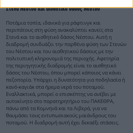
Στενά Νέστου και αισθητικό δάσος Νέστου
Ποτάμια τοπία, ιδανικά για ράφτινγκ και
περιπάτους στη φύση ανακαλύπτει κανείς στα
Στενά και το αισθητικό δάσος Νέστου. Αυτή η
διαδρομή συνδυάζει την παρθένα φύση των Στενών
του Νέστου και του αισθητικού δάσους με την
πολιτιστική κληρονομιά της περιοχής. Αφετηρία
της περιηγητικής διαδρομής είναι το αισθητικό
δάσος του Νέστου, όπου μπορεί κάποιος να κάνει
πεζοπορία. Υπάρχει η δυνατότητα για ποδηλασία ή
κανό-καγιάκ στα ήρεμα νερά του ποταμού.
Εναλλακτικά, μπορεί ο επισκέπτης να ανέβει με
αυτοκίνητο στο παρατηρητήριο του ΠΑΚΕΘΡΑ,
πάνω από τα Κομνηνά και τα Λιβερά, για να
θαυμάσει τους εντυπωσιακούς μαιάνδρους του
ποταμού. Η διαδρομή αυτή έχει δεκαέξι στάσεις.