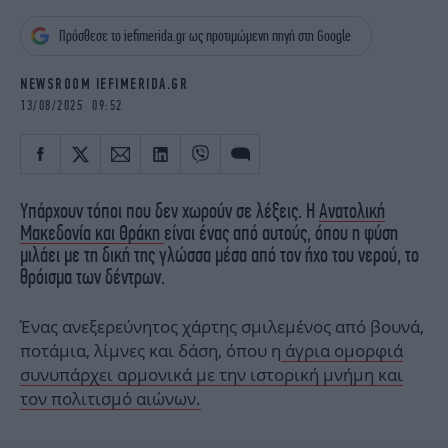
iBOOKS
ΖΩΔΙΑ
Πρόσθεσε το iefimerida.gr ως προτιμώμενη πηγή στη Google
OSCARS
THE OCEAN
MEDIA
ELAMEFORA
NEWSROOM IEFIMERIDA.GR
13/08/2025 09:52
NEWSLETTER
Υπάρχουν τόποι που δεν χωρούν σε λέξεις. Η
Ανατολική
Μακεδονία και Θράκη
είναι ένας από αυτούς, όπου η φύση
μιλάει με τη δική της γλώσσα μέσα από τον ήχο του νερού, το
θρόισμα των δέντρων.
Ένας ανεξερεύνητος χάρτης σμιλεμένος από βουνά,
ποτάμια, λίμνες και δάση, όπου η
άγρια ομορφιά
συνυπάρχει αρμονικά με την ιστορική μνήμη και
τον πολιτισμό αιώνων.