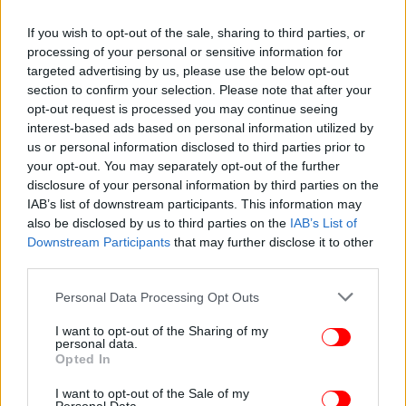
Η κοιλάδα του Ερυθροπόταμου, που διασχίζει την
If you wish to opt-out of the sale, sharing to third parties, or
περιοχή του Διδυμοτείχου, αποτελεί έναν
processing of your personal or sensitive information for
σημαντικό βιότοπο του Έβρου και είναι ένας χώρος
targeted advertising by us, please use the below opt-out
πλούσιος σε ιστορία και πολιτισμό. Αυτή η
section to confirm your selection. Please note that after your
περιηγητική διαδρομή έχει αφετηρία το βυζαντινό
opt-out request is processed you may continue seeing
κάστρο του Διδυμοτείχου και τα υπόσκαφα
interest-based ads based on personal information utilized by
λαξεύματα. Πρόκειται για μια επιβλητική
us or personal information disclosed to third parties prior to
your opt-out. You may separately opt-out of the further
βυζαντινή οχύρωση με 24 πύργους και πανοραμική
disclosure of your personal information by third parties on the
θέα στον Ερυθροπόταμο. Στα λαξεύματα του λόφου
IAB’s list of downstream participants. This information may
υπάρχουν πιθανά μεσαιωνικά καταφύγια, αποθήκες
also be disclosed by us to third parties on the
IAB’s List of
και λατρευτικοί χώροι. Η περιήγηση αυτή έχει
Downstream Participants
that may further disclose it to other
συνολικά είκοσι εννέα στάσεις.
third parties.
Please note that this website/app uses one or more Google
Personal Data Processing Opt Outs
services and may gather and store information including but
not limited to your visit or usage behaviour. You may click to
I want to opt-out of the Sharing of my
personal data.
grant or deny consent to Google and its third-party tags to
Opted In
use your data for below specified purposes in below Google
consent section.
I want to opt-out of the Sale of my