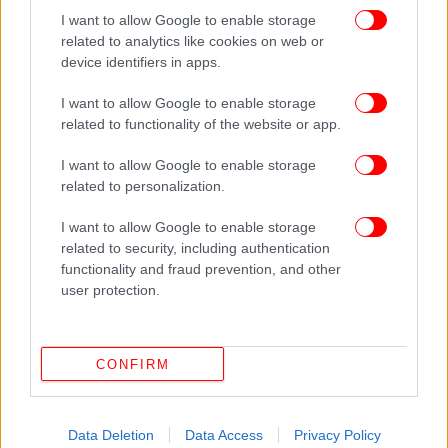
I want to allow Google to enable storage
related to analytics like cookies on web or
device identifiers in apps.
Λίμνες Βιστωνίδα και Ισμαρίδα και λιμνοθάλασσες
I want to allow Google to enable storage
(Λάγος, Ξηρολίμνη, Καρατζά, Αλυκή, Πτελέα, Έλεος)
related to functionality of the website or app.
Μια διαδρομή, που προσφέρει πρωτότυπη
I want to allow Google to enable storage
βιοποικιλότητα και γραφική θέα, συνδυάζει την
related to personalization.
ανεπανάληπτη φυσική ομορφιά των λιμνών και των
I want to allow Google to enable storage
λιμνοθαλασσών της περιοχής με την πολιτιστική
related to security, including authentication
και θρησκευτική κληρονομιά. Η συγκεκριμένη
functionality and fraud prevention, and other
περιηγητική διαδρομή έχει αφετηρία το μοναστήρι
user protection.
του Αγίου Νικολάου. Ένα εμβληματικό «πλωτό»
μοναστήρι πάνω σε νησίδες, συνδεδεμένες με
ξύλινες γέφυρες. Ανήκει στη μονή Βατοπαιδίου του
CONFIRM
Αγίου Όρους και αποτελεί σημαντικό
προσκυνηματικό προορισμό. Η περιηγητικά
διαδρομή έχει δεκαπέντε στάσεις.
Data Deletion
Data Access
Privacy Policy