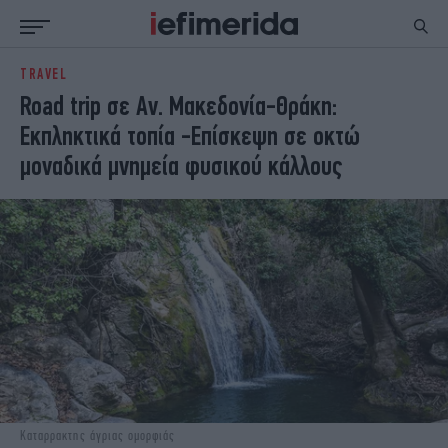
TRAVEL
ΕΙΔΗΣΕΙΣ
ΠΟΛΙΤΙΚΗ
Road trip σε Αν. Μακεδονία-Θράκη:
NON PAPER
ΕΛΛΑΔΑ
Εκπληκτικά τοπία -Επίσκεψη σε οκτώ
ΟΙΚΟΝΟΜΙΑ
ΚΟΣΜΟΣ
μοναδικά μνημεία φυσικού κάλλους
ΠΟΛΙΤΙΣΜΟΣ
ΠΑΝΕΛΛΗΝΙΕΣ
ΖΩΗ
ΣΠΟΡ
ΓΥΝΑΙΚΑ
ENGLISH EDITION
ΠΟΛΗ
STORIES
ΕΚΛΟΓΕΣ
TRAVEL
ΤΕΧΝΟΛΟΓΙΑ
ΥΓΕΙΑ
DESIGN
ΟΛΥΜΠΙΑΚΟΙ ΑΓΩΝΕΣ
EURO
GREEN
PODCAST
iAUTOKINITO
iOPINIONS
iGASTRONOMIE
Καταρρακτης άγριας ομορφιάς